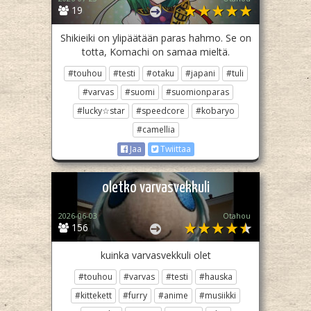
19
Shikieiki on ylipäätään paras hahmo. Se on
totta, Komachi on samaa mieltä.
#touhou
#testi
#otaku
#japani
#tuli
#varvas
#suomi
#suomionparas
#lucky☆star
#speedcore
#kobaryo
#camellia
Jaa
Twiittaa
oletko varvasvekkuli
2026-06-03
Otahou
156
kuinka varvasvekkuli olet
#touhou
#varvas
#testi
#hauska
#kittekett
#furry
#anime
#musiikki