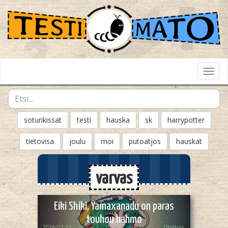
Toggl
Navig
soturikissat
testi
hauska
sk
harrypotter
tietovisa
joulu
moi
putoatjos
hauskat
varvas
Eiki Shiki, Yamaxanadu on paras
touhou hahmo
2026-07-23
Otahou