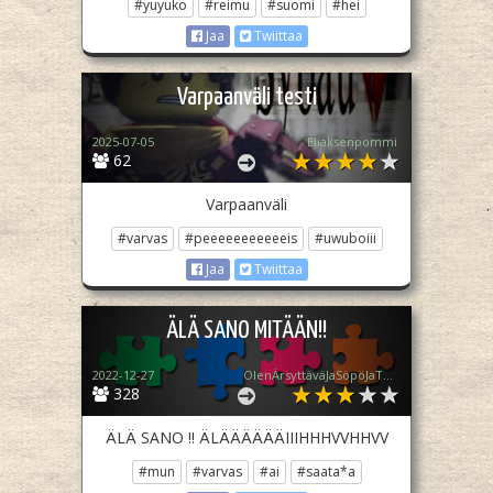
#yuyuko
#reimu
#suomi
#hei
Jaa
Twiittaa
Varpaanväli testi
2025-07-05
Eliaksenpommi
62
Varpaanväli
#varvas
#peeeeeeeeeeeis
#uwuboiii
Jaa
Twiittaa
ÄLÄ SANO MITÄÄN!!
2022-12-27
OlenÄrsyttäväJaSöpöJaTuhma
328
ÄLÄ SANO !! ÄLÄÄÄÄÄÄIIIHHHVVHHVV
#mun
#varvas
#ai
#saata*a