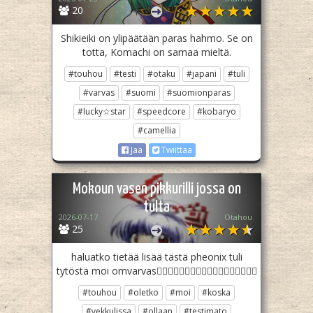
20
Shikieiki on ylipäätään paras hahmo. Se on
totta, Komachi on samaa mieltä.
#touhou
#testi
#otaku
#japani
#tuli
#varvas
#suomi
#suomionparas
#lucky☆star
#speedcore
#kobaryo
#camellia
Jaa
Twiittaa
Mokoun vasen pikkurilli jossa on
tulta
2026-07-17
Otahou
25
haluatko tietää lisää tästä pheonix tuli
tytöstä moi omvarvas🐦‍🔥🐦‍🔥🐦‍🔥🐦‍🔥🐦‍🔥🐦‍🔥🐦‍🔥🐦‍🔥🐦‍🔥
#touhou
#oletko
#moi
#koska
#vekkulissa
#ollaan
#testimato