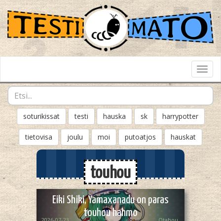
Toggl
Navig
soturikissat
testi
hauska
sk
harrypotter
tietovisa
joulu
moi
putoatjos
hauskat
touhou
Eiki Shiki, Yamaxanadu on paras
touhou hahmo
2026-07-23
Otahou