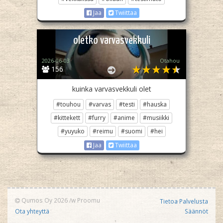
Jaa
Twiittaa
oletko varvasvekkuli
2026-06-03
Otahou
156
kuinka varvasvekkuli olet
#touhou
#varvas
#testi
#hauska
#kittekett
#furry
#anime
#musiikki
#yuyuko
#reimu
#suomi
#hei
Jaa
Twiittaa
Qumos Oy 2026
/w
Proomu
Tietoa Palvelusta
Ota yhteyttä
Säännöt