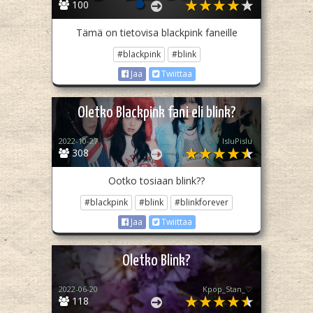
100
Tämä on tietovisa blackpink faneille
#blackpink
#blink
Jaa
Twiittaa
Oletko Blackpink fani eli blink?
2022-10-27
IsluPislu
308
Ootko tosiaan blink??
#blackpink
#blink
#blinkforever
Jaa
Twiittaa
Oletko Blink?
2022-06-20
Kpop_Stan_♡
118