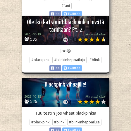
#fani
Jaa
Twiittaa
Oletko katsonut blackpinkin mv:itä
tarkkaan? Pt. 2
2023-10-19
𝒯𝒽𝑒 𝓂𝓂𝒽 𝒷𝓁𝒾𝓃𝓀
535
Joo😊
#blackpink
#blinkinheppailuja
#blink
Jaa
Twiittaa
Blackpink vihaajille!
2023-10-15
𝒯𝒽𝑒 𝓂𝓂𝒽 𝒷𝓁𝒾𝓃𝓀
526
Tuu testiin jos vihaat blackpinkiä
#blackpink
#blink
#blinkinheppailuja
Jaa
Twiittaa