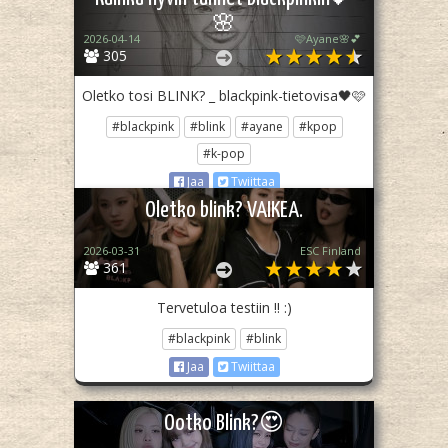
🌸
2026-04-14
🩷Ayane🌸💕
305
Oletko tosi BLINK? _ blackpink-tietovisa🖤🩷
#blackpink
#blink
#ayane
#kpop
#k-pop
Jaa
Twiittaa
Oletko blink? VAIKEA.
2026-03-31
ESC Finland
361
Tervetuloa testiin !! :)
#blackpink
#blink
Jaa
Twiittaa
Ootko Blink?😍