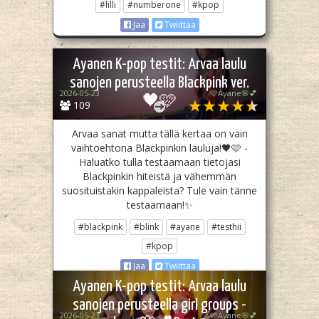
#lilli
#numberone
#kpop
Jaa
Twiittaa
Ayanen K-pop testit: Arvaa laulu
sanojen perusteella Blackpink ver.
2026-05-23
🩷Ayane🌸💕
🖤🩷
109
Arvaa sanat mutta tällä kertaa on vain
vaihtoehtona Blackpinkin lauluja!🖤🩷 -
Haluatko tulla testaamaan tietojasi
Blackpinkin hiteistä ja vähemmän
suosituistakin kappaleista? Tule vain tänne
testaamaan!✨
#blackpink
#blink
#ayane
#testhii
#kpop
Jaa
Twiittaa
Ayanen K-pop testit: Arvaa laulu
sanojen perusteella girl groups -
2026-05-23
🩷Ayane🌸💕