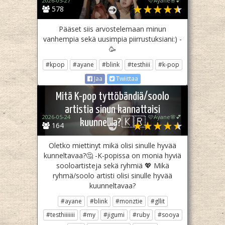
2026-05-27
🩷Ayane🌸💕
578
Pääset siis arvostelemaan minun
vanhempia sekä uusimpia piirrustuksiani:) -
🥳
#kpop
#ayane
#blink
#testhiii
#k-pop
Jaa
Twiittaa
Mitä K-pop tyttöbändiä/soolo
artistia sinun kannattaisi
2026-05-24
🩷Ayane🌸💕
kuunnellla?🇰🇷
164
Oletko miettinyt mikä olisi sinulle hyvää
kunneltavaa?🤔 -K-popissa on monia hyviä
sooloartisteja sekä ryhmiä 💖 Mikä
ryhmä/soolo artisti olisi sinulle hyvää
kuunneltavaa?
#ayane
#blink
#monztie
#gllit
#testhiiiiiii
#my
#jigumi
#ruby
#sooya