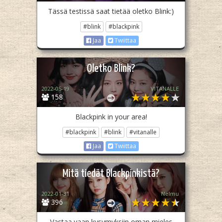
Tässä testissä saat tietää oletko Blink:)
#blink
#blackpink
Jaa
Twiittaa
Oletko Blink?
2022-05-19
VITANALLE
158
Blackpink in your area!
#blackpink
#blink
#vitanalle
Jaa
Twiittaa
Mitä tiedät Blackpinkistä?
2022-01-31
Nelmu
396
Vastaa vaan kysymyksiin oman mieles