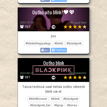
Ootko aito blink?🖤💖
2023-10-14
𝒯𝒽𝑒 𝓂𝓂𝒽 𝒷𝓁𝒾𝓃𝓀
563
Joo
#blinkinheppailuja
#blink
#blackpink
Jaa
Twiittaa
Ootko blink
2023-08-23
HELLAAAASSS
981
Tässä testissä saat tietää ootko oikeesti
blink vai et
#blinkforever
#blink
#blackpink
#blackpink_fan
#kpop
#korea