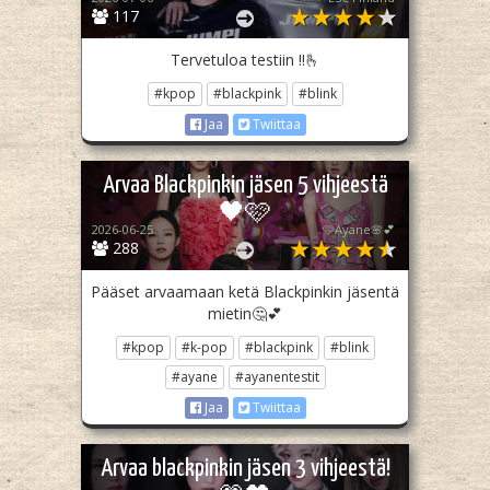
117
Tervetuloa testiin !!🫰
#kpop
#blackpink
#blink
Jaa
Twiittaa
Arvaa Blackpinkin jäsen 5 vihjeestä
🖤🩷
2026-06-25
🩷Ayane🌸💕
288
Pääset arvaamaan ketä Blackpinkin jäsentä
mietin🤔💕
#kpop
#k-pop
#blackpink
#blink
#ayane
#ayanentestit
Jaa
Twiittaa
Arvaa blackpinkin jäsen 3 vihjeestä!