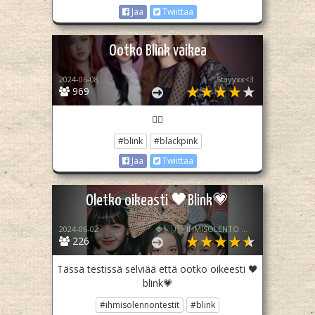
Jaa
Twiittaa
Ootko Blink vaikea
2024-06-08
Stayyxx<3
969
👇🏻
#blink
#blackpink
Jaa
Twiittaa
Oletko oikeasti 🖤Blink💗
2024-06-02
🍓🍡🇯🇵IHMISOLENTO 🇯🇵🍡🍓
226
Tässä testissä selviää että ootko oikeesti 🖤
blink💗
#ihmisolennontestit
#blink