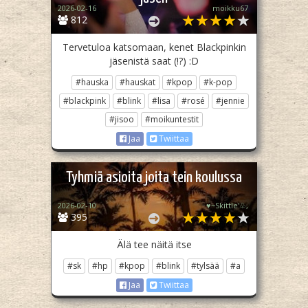
2026-02-16
moikku67
812
Tervetuloa katsomaan, kenet Blackpinkin
jäsenistä saat (!?) :D
#hauska
#hauskat
#kpop
#k-pop
#blackpink
#blink
#lisa
#rosé
#jennie
#jisoo
#moikuntestit
Jaa
Twiittaa
Tyhmiä asioita joita tein koulussa
2026-02-10
♥︎~Skittle'♧,
395
Älä tee näitä itse
#sk
#hp
#kpop
#blink
#tylsää
#a
Jaa
Twiittaa