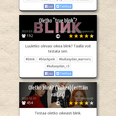
Jaa
Twiittaa
Oletko "true blink"?
2023-03-27
Kultasydän🩵✨️(lopannut)
192
Luuletko olevasi oikea blink? Täällä voit
testata sen.
#blink
#blackpink
#kultasydän_warriors
#kultasydän_<3
Jaa
Twiittaa
Oletko blink? (Vaikea)(erittäin
vaikea)
2022-12-31
Mimos@
454
Testaa oletko oikeasti blink.