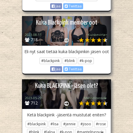
Jaa
Twiittaa
Kuka Blackpink member oot
2023-08-11
~Kuiskevirta~
718
Eli nyt saat tietää kuka blackpinkin jäsen oot
#blackpink
#blink
#k-pop
Jaa
Twiittaa
Kuka BLACKPINK -jäsen olet?
2023-05-29
Mantelitassu💫
712
Ketä blackpink -jäsentä muistutat eniten?
#blackpink
#lisa
#jennie
#jisoo
#rose
#blink
#lalisa
#k-pop
#mantelitassu💫