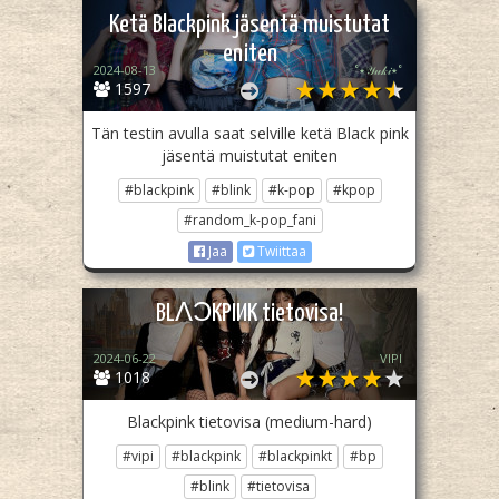
Ketä Blackpink jäsentä muistutat
eniten
2024-08-13
˚٭𝒴𝓊𝓀𝒾٭˚
1597
Tän testin avulla saat selville ketä Black pink
jäsentä muistutat eniten
#blackpink
#blink
#k-pop
#kpop
#random_k-pop_fani
Jaa
Twiittaa
BLΛƆKPIИK tietovisa!
2024-06-22
VIPI
1018
Blackpink tietovisa (medium-hard)
#vipi
#blackpink
#blackpinkt
#bp
#blink
#tietovisa