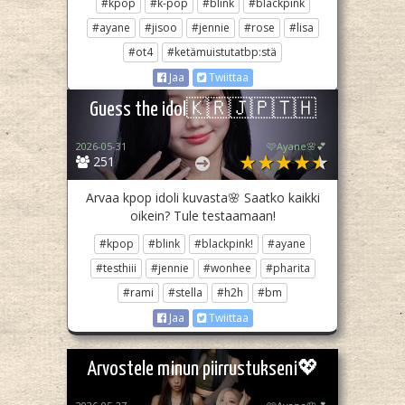
#kpop
#k-pop
#blink
#blackpink
#ayane
#jisoo
#jennie
#rose
#lisa
#ot4
#ketämuistutatbp:stä
Jaa
Twiittaa
Guess the idol🇰🇷🇯🇵🇹🇭
2026-05-31
🩷Ayane🌸💕
251
Arvaa kpop idoli kuvasta🌸 Saatko kaikki
oikein? Tule testaamaan!
#kpop
#blink
#blackpink!
#ayane
#testhiii
#jennie
#wonhee
#pharita
#rami
#stella
#h2h
#bm
Jaa
Twiittaa
Arvostele minun piirrustukseni💖