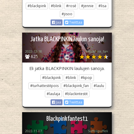
#blackpink
#blink
#rosé
#jennie
#lisa
#jisoo
Jaa
Twiittaa
Jatka BLACKPINKIN laulun sanoja!
2022-12-18
BlackPink_fan
625
Eli jatka BLACKPINKIN laulujen sanoja.
#blackpink
#blink
#kpop
#turhattestitpois
#blackpink_fan
#laulu
#laulaja
#blackintestit
Jaa
Twiittaa
Blackpinkfantest1
2022-11-07
Suffelipuffeli