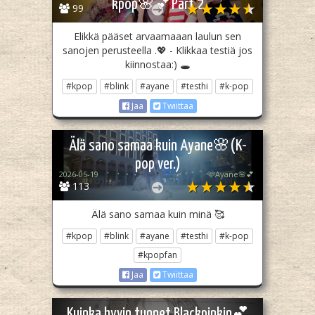
kpop🌸💕Part 2
99
Elikkä pääset arvaamaaan laulun sen
sanojen perusteella .💖 - Klikkaa testiä jos
kiinnostaa:) 🕳
#kpop
#blink
#ayane
#testhi
#k-pop
Jaa
Twiittaa
Älä sano samaa kuin Ayane🌸(K-
pop ver.)
2026-05-19
🩷Ayane🌸💕
113
Älä sano samaa kuin minä 🥰
#kpop
#blink
#ayane
#testhi
#k-pop
#kpopfan
Jaa
Twiittaa
Kuinka hyvin tunnet Blackpinkin💕