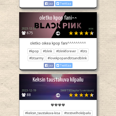
Jaa
Twiittaa
oletko kpop fani^^
2023-12-31
xox
675
oletko oikea kpop fani^^^^^^^^^
#kpop
#blink
#blinkforever
#bts
#btsarmy
#lovekpopandbtsandblink
Jaa
Twiittaa
Keksin taustakuva kilpailu
2023-12-19
SWIFTIE(taylor's version)
88
💖💖💖💖
#keksin_taustakuva-kisa
#testivelhokilpailu