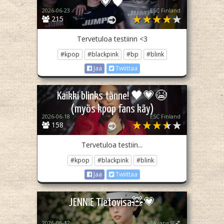
💗🖤
2026-06-23
ESC Finland
215
Tervetuloa testiinn <3
#kpop
#blackpink
#bp
#blink
Jaa
Twiittaa
Kaikki blinks tänne! 🖤💗😭
(myös kpop fans käy)
2026-06-18
ESC Finland
158
Tervetuloa testiin...
#kpop
#blackpink
#blink
Jaa
Twiittaa
JENNIE Tietovisa🧸💗
2026-06-12
🩷Ayane🌸💕