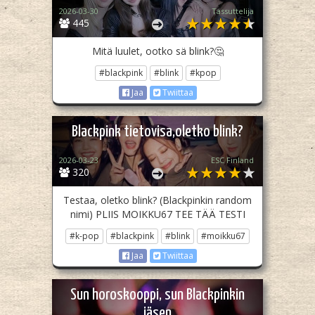
2026-03-30
Tassuttelija
445
Mitä luulet, ootko sä blink?🤔
#blackpink
#blink
#kpop
Jaa
Twiittaa
Blackpink tietovisa,oletko blink?
2026-03-23
ESC Finland
320
Testaa, oletko blink? (Blackpinkin random
nimi) PLIIS MOIKKU67 TEE TÄÄ TESTI
#k-pop
#blackpink
#blink
#moikku67
Jaa
Twiittaa
Sun horoskooppi, sun Blackpinkin
jäsen