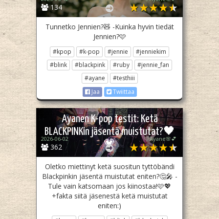
134
Tunnetko Jennien?🧸 -Kuinka hyvin tiedät
Jennien?🩷
#kpop
#k-pop
#jennie
#jenniekim
#blink
#blackpink
#ruby
#jennie_fan
#ayane
#testhiii
Jaa
Twiittaa
Ayanen K-pop testit: Ketä
BLACKPINKin jäsentä muistutat?🖤
2026-06-02
🩷Ayane🌸💕
💗
362
Oletko miettinyt ketä suositun tyttöbändi
Blackpinkin jäsentä muistutat eniten?🤔🎤 -
Tule vain katsomaan jos kiinostaa!🩷💖
+fakta siitä jäsenestä ketä muistutat
eniten:)