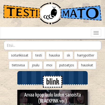
Toggl
Navig
soturikissat
testi
hauska
sk
harrypotter
tietovisa
joulu
moi
putoatjos
hauskat
blink
Arvaa kpop laulu laulun sanoista
(BLACKPINK ver.)
2026-07-06
ESC Finland