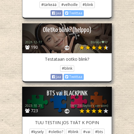
#tärkeää
#velhoille
#blink
Jaa
Twiittaa
Oletko blink?(helppo)
2023-12-17
Blinkie🖤🩷
190
Testataan ootko blink?
#blink
Jaa
Twiittaa
BTS vai BLACKPINK
2023-10-31
SWIFTIE(taylor's version)
723
TUU TESTIIN JOS TIIÄT K POPIN
#kysely
#oletko?
#blink
#vai
#bts