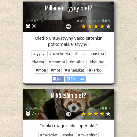
Millainen tyyny olet?
2026-07-10
🍁🍂Toivekorva🐈‍⬛☕
90
Oletko untuvatyyny vaiko sittenkin
pötkömakkaratyyny?
#tyyny
#toivekorva
#hassunhauskaa
#hassu
#moimoi
#moikka
#hei_moi
#moii
#moi
#@hauskat
#karkki
Jaa
Twiittaa
Mikä eläin olet?
2026-06-25
🍁🍂Toivekorva🐈‍⬛☕
775
Oonko mä jotenki super akti?
#mikäolet
#mikä
#mikäolisit