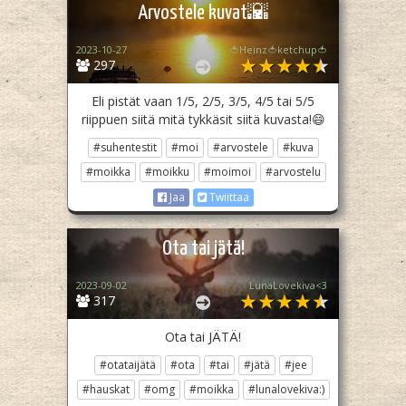
Arvostele kuvat🌇
2023-10-27
🍅Heinz🍅ketchup🍅
297
Eli pistät vaan 1/5, 2/5, 3/5, 4/5 tai 5/5
riippuen siitä mitä tykkäsit siitä kuvasta!😄
#suhentestit
#moi
#arvostele
#kuva
#moikka
#moikku
#moimoi
#arvostelu
Jaa
Twiittaa
Ota tai jätä!
2023-09-02
LunaLovekiva<3
317
Ota tai JÄTÄ!
#otataijätä
#ota
#tai
#jätä
#jee
#hauskat
#omg
#moikka
#lunalovekiva:)