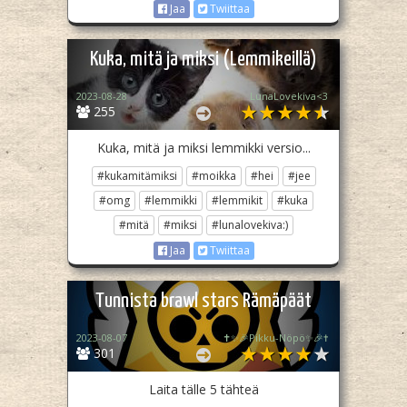
Jaa
Twiittaa
Kuka, mitä ja miksi (Lemmikeillä)
2023-08-28
LunaLovekiva<3
255
Kuka, mitä ja miksi lemmikki versio...
#kukamitämiksi
#moikka
#hei
#jee
#omg
#lemmikki
#lemmikit
#kuka
#mitä
#miksi
#lunalovekiva:)
Jaa
Twiittaa
Tunnista brawl stars Rämäpäät
2023-08-07
✝️✨🎉Pikku-Nöpö✨🎉✝️
301
Laita tälle 5 tähteä