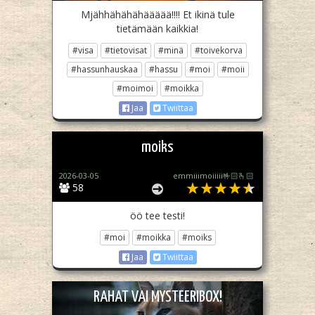
Mjähhähähähäääää!!!! Et ikinä tule
tietämään kaikkia!
#visa
#tietovisat
#minä
#toivekorva
#hassunhauskaa
#hassu
#moi
#moii
#moimoi
#moikka
Jaa
Twiittaa
moiks
2026-03-05
emmiiimoiiiii🤟🏻🫰🏻
58
öö tee testi!
#moi
#moikka
#moiks
Jaa
Twiittaa
RAHAT VAI MYSTEERIBOX!