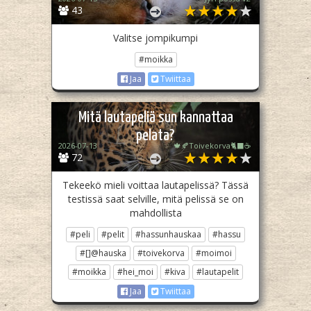
43
Valitse jompikumpi
#moikka
Jaa
Twiittaa
Mitä lautapeliä sun kannattaa
pelata?
2026-07-13
🍁🍂Toivekorva🐈‍⬛☕
72
Tekeekö mieli voittaa lautapelissä? Tässä
testissä saat selville, mitä pelissä se on
mahdollista
#peli
#pelit
#hassunhauskaa
#hassu
#[]@hauska
#toivekorva
#moimoi
#moikka
#hei_moi
#kiva
#lautapelit
Jaa
Twiittaa