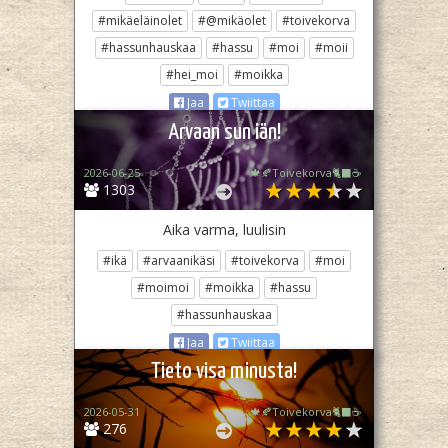
#mikäeläinolet
#@mikäolet
#toivekorva
#hassunhauskaa
#hassu
#moi
#moii
#hei_moi
#moikka
Jaa
Twiittaa
Arvaan sun iän!
2026-06-25
🍁🍂Toivekorva🐈‍⬛☕
1303
Aika varma, luulisin
#ikä
#arvaanikäsi
#toivekorva
#moi
#moimoi
#moikka
#hassu
#hassunhauskaa
Jaa
Twiittaa
Tieto visa minusta!
2026-05-31
🍁🍂Toivekorva🐈‍⬛☕
276