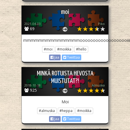
moi
2021-04-03
Piko
69
mmmmmmmmmmmmmmmooooooooooooooooooiiiiiiiiiiiiiiiii
#moi
#moikka
#hello
Jaa
Twiittaa
MINKÄ ROTUISTA HEVOSTA
MUISTUTAT?!
2018-10-18
Almuska
925
Moi
#almuska
#heppa
#moikka
Jaa
Twiittaa