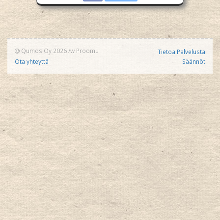
Qumos Oy 2026
/w
Proomu
Tietoa Palvelusta
Ota yhteyttä
Säännöt