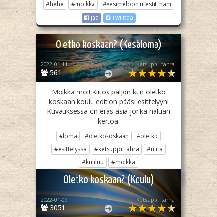
#hehe
#moikka
#vesimeloonintestit_nam
Jaa
Twiittaa
Oletko koskaan? (Kesäloma)
2022-01-11
Ketsuppi_tahra
561
Moikka moi! Kiitos paljon kun oletko
koskaan koulu edition pääsi esittelyyn!
Kuvauksessa on eräs asia jonka haluan
kertoa.
#loma
#oletkokoskaan
#oletko
#esittelyssä
#ketsuppi_tahra
#mitä
#kuuluu
#moikka
Jaa
Twiittaa
Oletko koskaan? (Koulu)
2022-01-09
Ketsuppi_tahra
3051