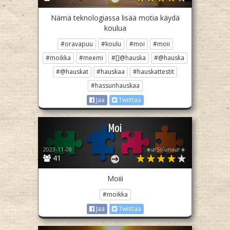
Nämä teknologiassa lisää motia käydä
koulua
#oravapuu
#koulu
#moi
#moii
#moikka
#meemi
#[]@hauska
#@hauska
#@hauskat
#hauskaa
#hauskattestit
#hassunhauskaa
Jaa
Twiittaa
Moi
2023-11-08
☀️🌿Solana🌿☀️
41
Moiii
#moikka
Jaa
Twiittaa