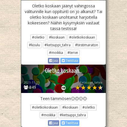
Oletko koskaan jäänyt vahingossa
välitunnille kun oppitunti on jo alkanut? Tai
oletko koskaan unohtanut harjoitella
kokeeseen? Näihin kysymyksiin vastaat
tässä testissä!
#oletko
#koskaan
#oletkokoskaan
#koulu
#ketsuppi_tahra
#testimaraton
#moikka
#terve
Jaa
Twiittaa
Oletko koskaan...
2021-11-15
Ketsuppi_tahra
849
Teen tämmösen🙂🙃🙂🙃
#oletkokoskaan
#koskaan
#oletko
#moikka
#ketsuppi_tahra
Jaa
Twiittaa