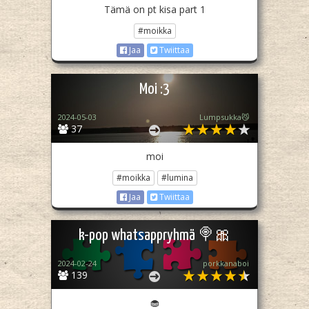
Tämä on pt kisa part 1
#moikka
Jaa
Twiittaa
Moi :3
2024-05-03
Lumpsukka😼
37
moi
#moikka
#lumina
Jaa
Twiittaa
k-pop whatsappryhmä 🍭🎀
2024-02-24
porkkanaboi
139
🧁