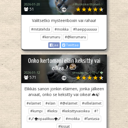
2026-01-20
☆Ruokokerttunen☆
51
Valitsetko mysteeriboxin vai rahaa!
#mitätehdä
#moikka
#haeippaaaaa
#kerumaru
#@kerumaru
Jaa
Twiittaa
Onko kertomani eläin keksitty vai
oikea..? 🦥
2026-01-12
ᴏᴘᴀᴀʟɪӄᴜᴜᯓ₊ ⊹꧂🌌🌪
571
Elikkäs sanon jonkin eläimen, jonka jälkeen
arvaat, onko se keksitty vai oikea! 🦇🍃
#eläimet
#eläin
#@eläimet
#villieläimet
#kumpi
#keksi
#keksittyvaioikea
#?
#🌌🌪opaalikuu🌪🌌
#moikka
#fantasia
#kissat