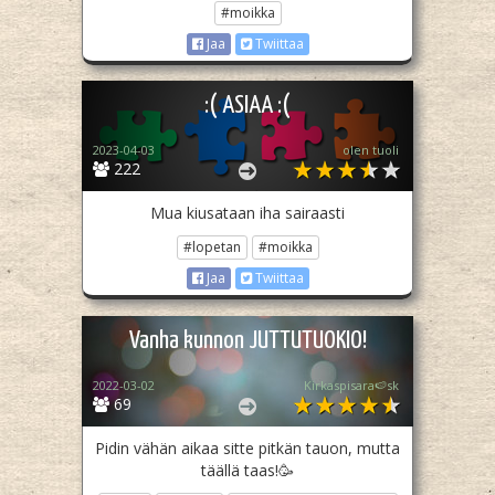
#moikka
Jaa
Twiittaa
:( ASIAA :(
2023-04-03
olen tuoli
222
Mua kiusataan iha sairaasti
#lopetan
#moikka
Jaa
Twiittaa
Vanha kunnon JUTTUTUOKIO!
2022-03-02
Kirkaspisara🍉sk
69
Pidin vähän aikaa sitte pitkän tauon, mutta
täällä taas!🥳