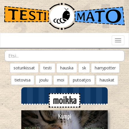
Toggl
Navig
soturikissat
testi
hauska
sk
harrypotter
tietovisa
joulu
moi
putoatjos
hauskat
moikka
Kumpi
2026-07-15
Jyri possu v2