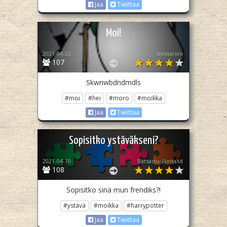
Jaa
Twiittaa
Moi!
2021-04-22
Nektariini
107
Skwnwbdndmdls
#moi
#hei
#moro
#moikka
Jaa
Twiittaa
Sopisitko ystäväkseni?
2021-04-10
RatsastusNoitaXd
108
Sopisitko sinä mun frendiks?!
#ystävä
#moikka
#harrypotter
Jaa
Twiittaa