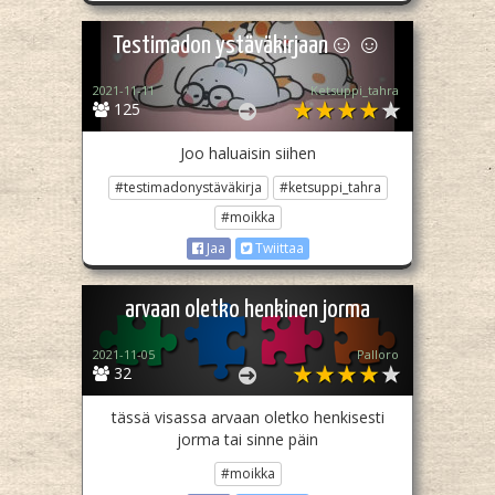
Testimadon ystäväkirjaan☺️☺️
2021-11-11
Ketsuppi_tahra
125
Joo haluaisin siihen
#testimadonystäväkirja
#ketsuppi_tahra
#moikka
Jaa
Twiittaa
arvaan oletko henkinen jorma
2021-11-05
Palloro
32
tässä visassa arvaan oletko henkisesti
jorma tai sinne päin
#moikka