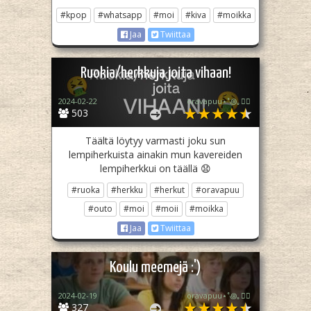
#kpop
#whatsapp
#moi
#kiva
#moikka
Jaa
Twiittaa
Ruokia/herkkuja joita vihaan!
2024-02-22
oravapuu⋆˚꩜｡🏳️‍🌈
503
Täältä löytyy varmasti joku sun
lempiherkuista ainakin mun kavereiden
lempiherkkui on täällä 😧
#ruoka
#herkku
#herkut
#oravapuu
#outo
#moi
#moii
#moikka
Jaa
Twiittaa
Koulu meemejä :')
2024-02-19
oravapuu⋆˚꩜｡🏳️‍🌈
327