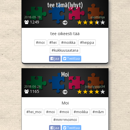
tee tämä(lyhyt)
2018-09-19
aloittelija
1249
tee oikeesti tää
#moi
#hei
#moikka
#heippa
#kukkuusaatana
Jaa
Twiittaa
Moi
2018-06-26
Jokutyyppi34
1165
Moi
#hei_moi
#moi
#moii
#moikka
#m&m
#mm=moimoi
Jaa
Twiittaa