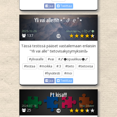
Jaa
Twiittaa
Yli vai alle🪼⋆˚𝜗𝜚˚⋆
2025-12-26
ᴏᴘᴀᴀʟɪӄᴜᴜᯓ₊ ⊹꧂🌌🌪
137
Tässä testissä pääset vastailemaan erilaisiin
"Yli vai alle" tietovisakysymyksiin🦢
#ylivaialle
#vai
#🌌🌪opaalikuu🌪🌌
#testaa
#moikka
#:3
#tieto
#tietovisa
#hyvätesti
#moi
Jaa
Twiittaa
Pt kisa!!!
2024-07-18
The Olster
25