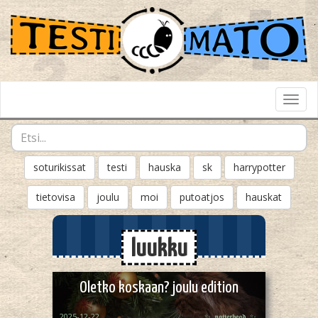
Toggl
Navig
soturikissat
testi
hauska
sk
harrypotter
tietovisa
joulu
moi
putoatjos
hauskat
luukku
Oletko koskaan? joulu edition
2025-12-22
✨_𝖕𝖔𝖙𝖙𝖊𝖗𝖍𝖊𝖆𝖉_✨