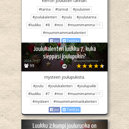
Kerron jouluisen tarinan.
#tarina
#tarinat
#jouluinen
#joulukalenteri
#joulu
#joulutarina
#luukku
#8
#moi
#muumimamma♡♡
#muumimammankalenteri
Jaa
Twiittaa
Joulukalenteri luukku 7, kuka
sieppasi joulupukin?
2024-12-07
Muumimamma♡♡
99
mysteeri joulupukista.
#joulu
#joulukalenteri
#joulupukki
#luukku
#7
#moi
#muumimamma♡♡
#mysteeri
#muumimammankalenteri
Jaa
Twiittaa
Luukku 2:kumpi jouluruoka on