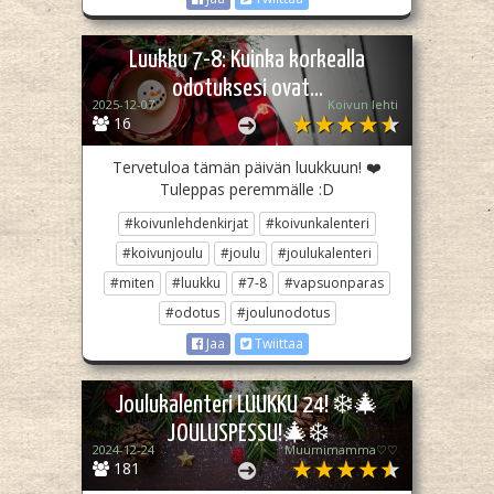
Luukku 7-8: Kuinka korkealla
odotuksesi ovat…
2025-12-07
Koivun lehti
16
Tervetuloa tämän päivän luukkuun! ❤️
Tuleppas peremmälle :D
#koivunlehdenkirjat
#koivunkalenteri
#koivunjoulu
#joulu
#joulukalenteri
#miten
#luukku
#7-8
#vapsuonparas
#odotus
#joulunodotus
Jaa
Twiittaa
Joulukalenteri LUUKKU 24! ❄️🎄
JOULUSPESSU!🎄❄️
2024-12-24
Muumimamma♡♡
181