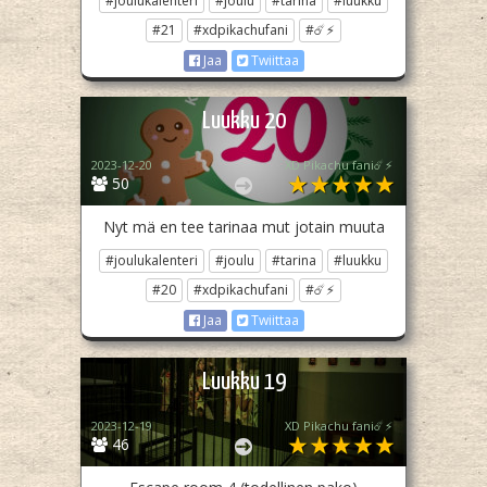
#joulukalenteri
#joulu
#tarina
#luukku
#21
#xdpikachufani
#☄️⚡
Jaa
Twiittaa
Luukku 20
2023-12-20
XD Pikachu fani☄️⚡
50
Nyt mä en tee tarinaa mut jotain muuta
#joulukalenteri
#joulu
#tarina
#luukku
#20
#xdpikachufani
#☄️⚡
Jaa
Twiittaa
Luukku 19
2023-12-19
XD Pikachu fani☄️⚡
46