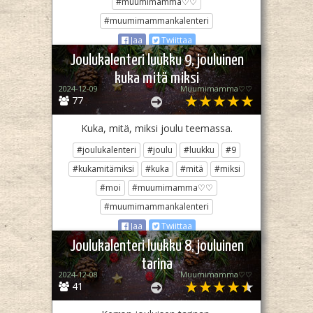
#muumimamma♡♡
#muumimammankalenteri
Jaa
Twiittaa
Joulukalenteri luukku 9, jouluinen
kuka mitä miksi
2024-12-09
Muumimamma♡♡
77
Kuka, mitä, miksi joulu teemassa.
#joulukalenteri
#joulu
#luukku
#9
#kukamitämiksi
#kuka
#mitä
#miksi
#moi
#muumimamma♡♡
#muumimammankalenteri
Jaa
Twiittaa
Joulukalenteri luukku 8, jouluinen
tarina
2024-12-08
Muumimamma♡♡
41