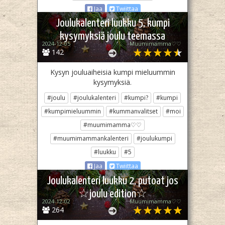
Jaa
Twiittaa
Joulukalenteri luukku 5, kumpi
kysymyksiä joulu teemassa
2024-12-05
Muumimamma♡♡
142
Kysyn jouluaiheisia kumpi mieluummin
kysymyksiä.
#joulu
#joulukalenteri
#kumpi?
#kumpi
#kumpimieluummin
#kummanvalitset
#moi
#muumimamma♡♡
#muumimammankalenteri
#joulukumpi
#luukku
#5
Jaa
Twiittaa
Joulukalenteri luukku 2, putoat jos
☆joulu edition☆
2024-12-02
Muumimamma♡♡
264