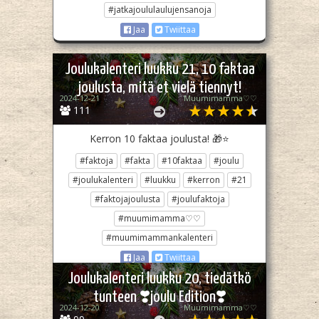
#jatkajoululaulujensanoja
Jaa
Twiittaa
Joulukalenteri luukku 21, 10 faktaa
joulusta, mitä et vielä tiennyt!
2024-12-21
Muumimamma♡♡
111
Kerron 10 faktaa joulusta! 🎁⭐️
#faktoja
#fakta
#10faktaa
#joulu
#joulukalenteri
#luukku
#kerron
#21
#faktojajoulusta
#joulufaktoja
#muumimamma♡♡
#muumimammankalenteri
Jaa
Twiittaa
Joulukalenteri luukku 20, tiedätkö
tunteen ❣️joulu Edition❣️
2024-12-20
Muumimamma♡♡