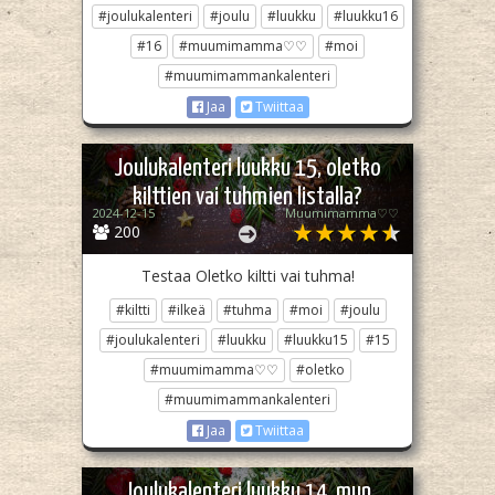
#joulukalenteri
#joulu
#luukku
#luukku16
#16
#muumimamma♡♡
#moi
#muumimammankalenteri
Jaa
Twiittaa
Joulukalenteri luukku 15, oletko
kilttien vai tuhmien listalla?
2024-12-15
Muumimamma♡♡
200
Testaa Oletko kiltti vai tuhma!
#kiltti
#ilkeä
#tuhma
#moi
#joulu
#joulukalenteri
#luukku
#luukku15
#15
#muumimamma♡♡
#oletko
#muumimammankalenteri
Jaa
Twiittaa
Joulukalenteri luukku 14, mun