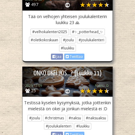
497
Tää on velhojen yhteisen joulukalenterin
luukku 23 🙏
#velhokalenteri2025
#✨_potterhead_✨
#oletkokoskaan
#joulu
#joulukalenteri
#luukku
Jaa
Twiittaa
ONKO OKEI JOS…? (Luukku 11)
2025-12-09
Naksu :D
25
Testissä kyselen kysymyksiä, jotka joittenkin
mielestä on okei ja jonkun mielestä ei :D
#joulu
#christmas
#naksu
#naksuaksu
#joulukalenteri
#luukku
Jaa
Twiittaa