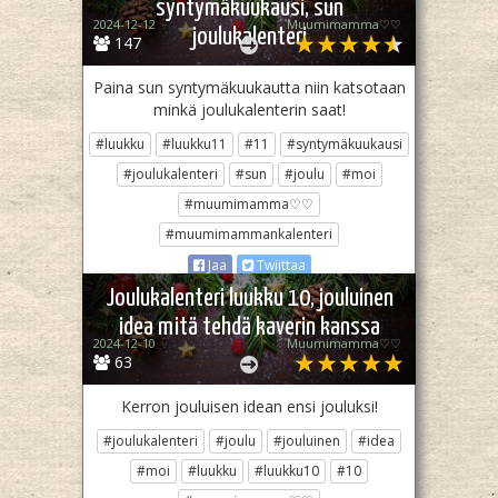
syntymäkuukausi, sun
2024-12-12
Muumimamma♡♡
joulukalenteri
147
Paina sun syntymäkuukautta niin katsotaan
minkä joulukalenterin saat!
#luukku
#luukku11
#11
#syntymäkuukausi
#joulukalenteri
#sun
#joulu
#moi
#muumimamma♡♡
#muumimammankalenteri
Jaa
Twiittaa
Joulukalenteri luukku 10, jouluinen
idea mitä tehdä kaverin kanssa
2024-12-10
Muumimamma♡♡
63
Kerron jouluisen idean ensi jouluksi!
#joulukalenteri
#joulu
#jouluinen
#idea
#moi
#luukku
#luukku10
#10