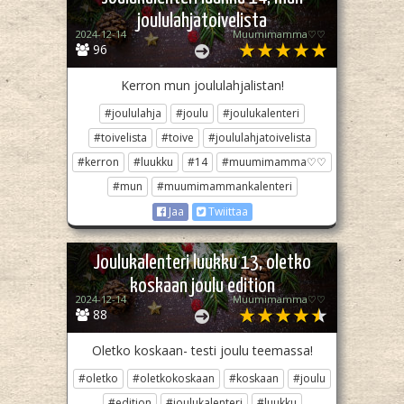
joululahjatoivelista
2024-12-14
Muumimamma♡♡
96
Kerron mun joululahjalistan!
#joululahja
#joulu
#joulukalenteri
#toivelista
#toive
#joululahjatoivelista
#kerron
#luukku
#14
#muumimamma♡♡
#mun
#muumimammankalenteri
Jaa
Twiittaa
Joulukalenteri luukku 13, oletko
koskaan joulu edition
2024-12-14
Muumimamma♡♡
88
Oletko koskaan- testi joulu teemassa!
#oletko
#oletkokoskaan
#koskaan
#joulu
#edition
#joulukalenteri
#luukku