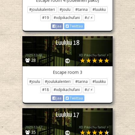
Escape room 4 (todellinen pako)
#joulukalenteri
#joulu
#tarina
#luukku
#19
#xdpikachufani
#☄️⚡
Jaa
Twiittaa
Luukku 18
2023-12-18
XD Pikachu fani☄️⚡
28
Escape room 3
#joulu
#joulukalenteri
#tarina
#luukku
#18
#xdpikachufani
#☄️⚡
Jaa
Twiittaa
Luukku 17
2023-12-17
XD Pikachu fani☄️⚡
35