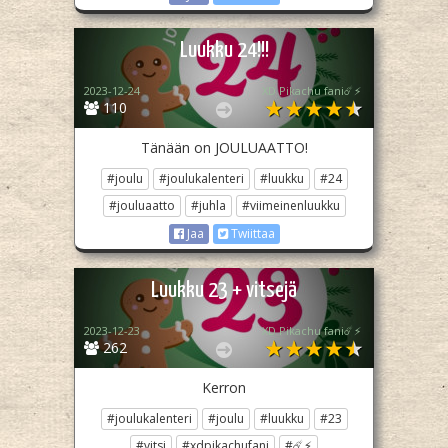
Luukku 24!!!
2023-12-24
XD Pikachu fani☄️⚡
110
Tänään on JOULUAATTO!
#joulu
#joulukalenteri
#luukku
#24
#jouluaatto
#juhla
#viimeinenluukku
Jaa
Twiittaa
Luukku 23 + vitsejä
2023-12-23
XD Pikachu fani☄️⚡
262
Kerron
#joulukalenteri
#joulu
#luukku
#23
#vitsi
#xdpikachufani
#☄️⚡