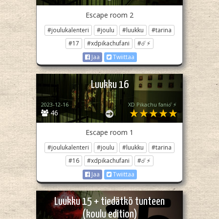
Escape room 2
#joulukalenteri
#joulu
#luukku
#tarina
#17
#xdpikachufani
#☄️⚡
Jaa
Twiittaa
Luukku 16
2023-12-16
XD Pikachu fani☄️⚡
46
Escape room 1
#joulukalenteri
#joulu
#luukku
#tarina
#16
#xdpikachufani
#☄️⚡
Jaa
Twiittaa
Luukku 15 + tiedätkö tunteen
(koulu edition)