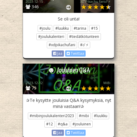
2023-12-15
XD Pikachu fani☄️⚡
346
Se oli unta!
#joulu
#luukku
#tarina
#15
#joulukalenteri
#tiedätkötunteen
#xdpikachufani
#☄️⚡
Jaa
Twiittaa
☻ Jouluinen Q&A
2023-12-12
MiBi
79
✰Te kysyitte jouluisia Q&A kysymyksiä, nyt
minä vastaan!✰
#mibinjoulukalenteri2023
#mibi
#luukku
#12
#q&a
#jouluinen
Jaa
Twiittaa