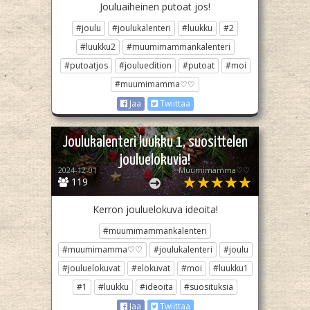
Jouluaiheinen putoat jos!
#joulu
#joulukalenteri
#luukku
#2
#luukku2
#muumimammankalenteri
#putoatjos
#jouluedition
#putoat
#moi
#muumimamma♡♡
Jaa
Twiittaa
Joulukalenteri luukku 1, suosittelen
jouluelokuvia!
2024-12-01
Muumimamma♡♡
119
Kerron jouluelokuva ideoita!
#muumimammankalenteri
#muumimamma♡♡
#joulukalenteri
#joulu
#jouluelokuvat
#elokuvat
#moi
#luukku1
#1
#luukku
#ideoita
#suosituksia
Jaa
Twiittaa