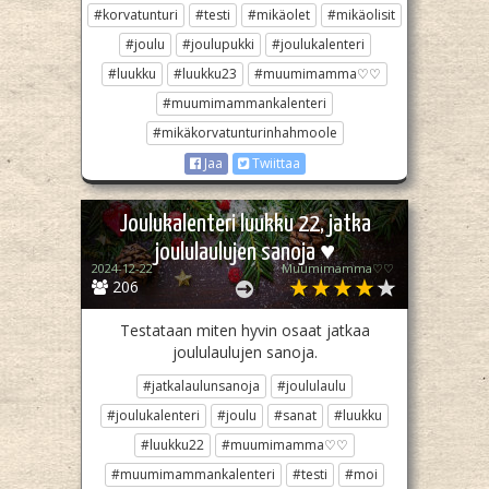
#korvatunturi
#testi
#mikäolet
#mikäolisit
#joulu
#joulupukki
#joulukalenteri
#luukku
#luukku23
#muumimamma♡♡
#muumimammankalenteri
#mikäkorvatunturinhahmoole
Jaa
Twiittaa
Joulukalenteri luukku 22, jatka
joululaulujen sanoja ♥︎
2024-12-22
Muumimamma♡♡
206
Testataan miten hyvin osaat jatkaa
joululaulujen sanoja.
#jatkalaulunsanoja
#joululaulu
#joulukalenteri
#joulu
#sanat
#luukku
#luukku22
#muumimamma♡♡
#muumimammankalenteri
#testi
#moi