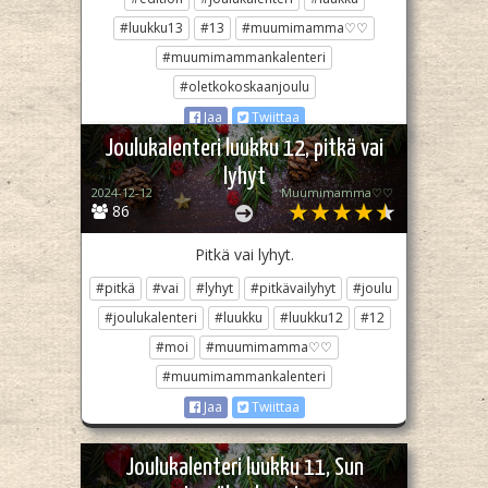
#luukku13
#13
#muumimamma♡♡
#muumimammankalenteri
#oletkokoskaanjoulu
Jaa
Twiittaa
Joulukalenteri luukku 12, pitkä vai
lyhyt
2024-12-12
Muumimamma♡♡
86
Pitkä vai lyhyt.
#pitkä
#vai
#lyhyt
#pitkävailyhyt
#joulu
#joulukalenteri
#luukku
#luukku12
#12
#moi
#muumimamma♡♡
#muumimammankalenteri
Jaa
Twiittaa
Joulukalenteri luukku 11, Sun