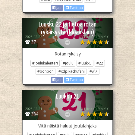
Jaa
Twiittaa
Luukku 22 ja tietoa rotan
rykäisystä (kloakslam)
2023-12-22
XD Pikachu fani☄️⚡
37
Rotan rykäisy
#joulukalenteri
#joulu
#luukku
#22
#bonbon
#xdpikachufani
#☄️⚡
Jaa
Twiittaa
Luukku 21
2023-12-21
XD Pikachu fani☄️⚡
384
Mitä näistä haluat joululahjaksi