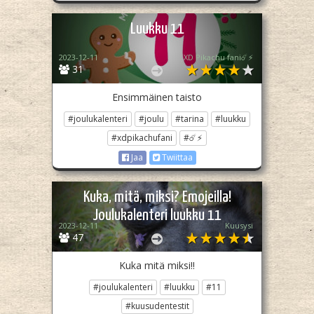
Luukku 11
2023-12-11
XD Pikachu fani☄️⚡
31
Ensimmäinen taisto
#joulukalenteri
#joulu
#tarina
#luukku
#xdpikachufani
#☄️⚡
Jaa
Twiittaa
Kuka, mitä, miksi? Emojeilla!
Joulukalenteri luukku 11
2023-12-11
Kuusysi
47
Kuka mitä miksi!!
#joulukalenteri
#luukku
#11
#kuusudentestit