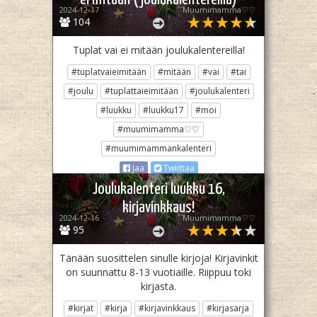
2024-12-17
Muumimamma♡♡
104
Tuplat vai ei mitään joulukalentereilla!
#tuplatvaieimitään
#mitään
#vai
#tai
#joulu
#tuplattaieimitään
#joulukalenteri
#luukku
#luukku17
#moi
#muumimamma♡♡
#muumimammankalenteri
Jaa
Twiittaa
Joulukalenteri luukku 16,
kirjavinkkaus!
2024-12-16
Muumimamma♡♡
95
Tänään suosittelen sinulle kirjoja! Kirjavinkit
on suunnattu 8-13 vuotiaille. Riippuu toki
kirjasta.
#kirjat
#kirja
#kirjavinkkaus
#kirjasarja