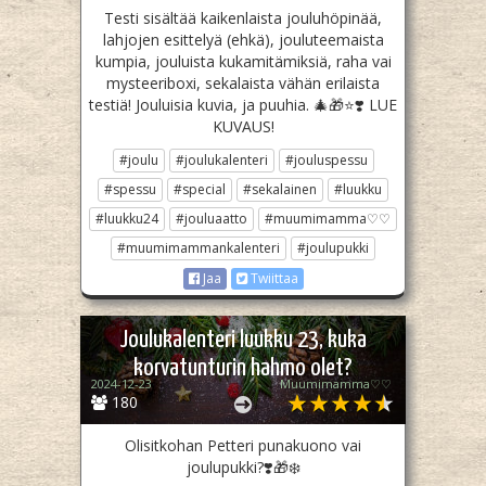
Testi sisältää kaikenlaista jouluhöpinää,
lahjojen esittelyä (ehkä), jouluteemaista
kumpia, jouluista kukamitämiksiä, raha vai
mysteeriboxi, sekalaista vähän erilaista
testiä! Jouluisia kuvia, ja puuhia. 🎄🎁⭐️❣️ LUE
KUVAUS!
#joulu
#joulukalenteri
#jouluspessu
#spessu
#special
#sekalainen
#luukku
#luukku24
#jouluaatto
#muumimamma♡♡
#muumimammankalenteri
#joulupukki
Jaa
Twiittaa
Joulukalenteri luukku 23, kuka
korvatunturin hahmo olet?
2024-12-23
Muumimamma♡♡
180
Olisitkohan Petteri punakuono vai
joulupukki?❣️🎁❄️