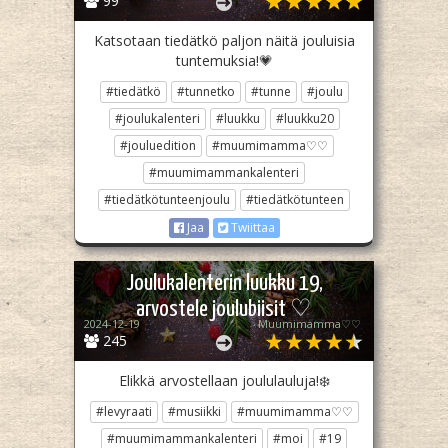
99
Katsotaan tiedätkö paljon näitä jouluisia
tuntemuksia!💗
#tiedätkö
#tunnetko
#tunne
#joulu
#joulukalenteri
#luukku
#luukku20
#jouluedition
#muumimamma♡♡
#muumimammankalenteri
#tiedätkötunteenjoulu
#tiedätkötunteen
Jaa
Twiittaa
Joulukalenterin luukku 19,
arvostele joulubiisit ♡
2024-12-19
Muumimamma♡♡
245
Elikkä arvostellaan joululauluja!❄️
#levyraati
#musiikki
#muumimamma♡♡
#muumimammankalenteri
#moi
#19