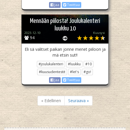
Jaa
Twiittaa
Mennään piilosta! Joulukalenteri
luukku 10
2023-12-10
Kuusysi
94
Eli sä valitset paikan jonne menet piiloon ja
mä etsin sut!!
#joulukalenteri
#luukku
#10
#kuusudentestit
#let's
#go!
Jaa
Twiittaa
« Edellinen
Seuraava »