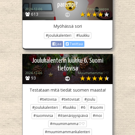
parempi?
2024-12-06
Perunapappa
613
Myöhässä sori
#joulukalenteri
#luukku
Jaa
Twiittaa
Joulukalenterin luukku 6, Suomi
tietovisa
2024-12-06
Muumimamma♡♡
93
Testataan mitä tiedät suomen maasta!
#tietovisa
#tietovisat
#joulu
#joulukalenteri
#luukku
#6
#suomi
#suomivisa
#itsenäisyyspäivä
#moi
#muumimamma♡♡
#muumimammankalenteri