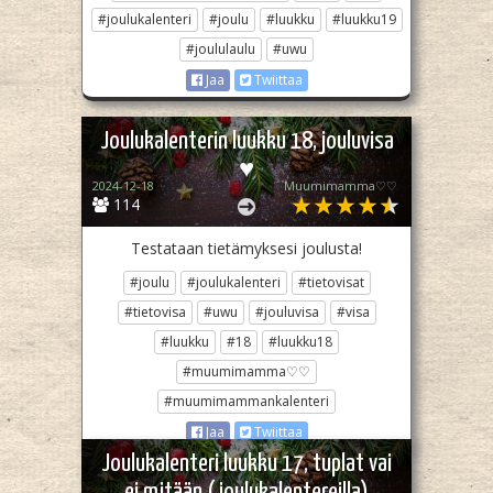
#joulukalenteri
#joulu
#luukku
#luukku19
#joululaulu
#uwu
Jaa
Twiittaa
Joulukalenterin luukku 18, jouluvisa
♥︎
2024-12-18
Muumimamma♡♡
114
Testataan tietämyksesi joulusta!
#joulu
#joulukalenteri
#tietovisat
#tietovisa
#uwu
#jouluvisa
#visa
#luukku
#18
#luukku18
#muumimamma♡♡
#muumimammankalenteri
Jaa
Twiittaa
Joulukalenteri luukku 17, tuplat vai
ei mitään (joulukalentereilla)