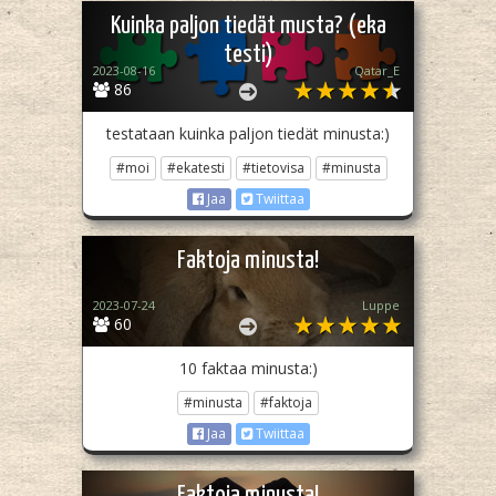
Kuinka paljon tiedät musta? (eka
testi)
2023-08-16
Qatar_E
86
testataan kuinka paljon tiedät minusta:)
#moi
#ekatesti
#tietovisa
#minusta
Jaa
Twiittaa
Faktoja minusta!
2023-07-24
Luppe
60
10 faktaa minusta:)
#minusta
#faktoja
Jaa
Twiittaa
Faktoja minusta!