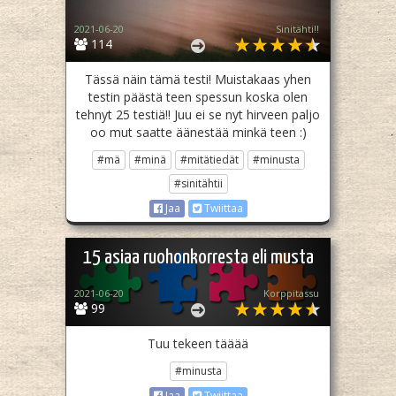
2021-06-20
Sinitähti!!
114
Tässä näin tämä testi! Muistakaas yhen
testin päästä teen spessun koska olen
tehnyt 25 testiä!! Juu ei se nyt hirveen paljo
oo mut saatte äänestää minkä teen :)
#mä
#minä
#mitätiedät
#minusta
#sinitähtii
Jaa
Twiittaa
15 asiaa ruohonkorresta eli musta
2021-06-20
Korppitassu
99
Tuu tekeen tääää
#minusta
Jaa
Twiittaa