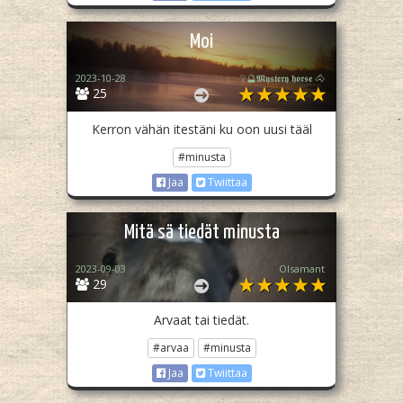
Moi
2023-10-28
❔🔮𝕸𝖞𝖘𝖙𝖊𝖗𝖞 𝖍𝖔𝖗𝖘𝖊 🐴
25
Kerron vähän itestäni ku oon uusi tääl
#minusta
Jaa
Twiittaa
Mitä sä tiedät minusta
2023-09-03
Olsamant
29
Arvaat tai tiedät.
#arvaa
#minusta
Jaa
Twiittaa