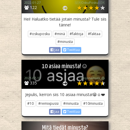
2022-01-27
🇺🇦OskuPosku🇺🇦
122
Hei! Haluatko tietää jotain minusta? Tule siis
tänne!
#oskuposku
#minä
#faktoja
#faktaa
#minusta
Jaa
Twiittaa
10 asiaa minusta!☺️
2021-07-13
Leijonamieli_🦁
335
Jepulis, kerron siis 10 asiaa minusta!😁☺️❤️
#10
#remixpussi
#minusta
#10minusta
Jaa
Twiittaa
Mitä tiedät minusta?