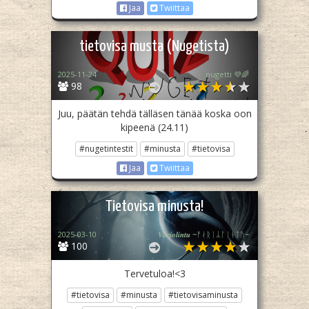
Jaa
Twiittaa
tietovisa musta (Nugetista)
2025-11-24
nugetti 💜🌈
98
Juu, päätän tehdä tälläsen tänää koska oon
kipeenä (24.11)
#nugetintestit
#minusta
#tietovisa
Jaa
Twiittaa
Tietovisa minusta!
2025-03-10
𝑽𝒂𝒓𝒋𝒐𝒍𝒊𝒏𝒕𝒖 ~ᚡᛅᚱᛁᛦᛚᛁᚾᛏᚢ~
100
Tervetuloa!<3
#tietovisa
#minusta
#tietovisaminusta