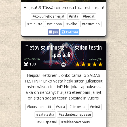
Heipsu! :3 Tässä toinen osa tätä testisarjaa!
#koivunlehdenkirjat
#mitä
#tiedät
#minusta
#velhona
#velho
#testivelho
Jaa
Twiittaa
Tietovisa minusta - ✨️sadan testin
spesiaali✨️
2024-10-16
Kuusulka🌙💫
100
Heipsu! Hetkinen... onko tämä jo SADAS
TESTINI!? Enkö vasta hetki sitten julkaissut
ensimmäisen testini? No joka tapauksessa
aika on rientänyt hurjasti eteenpäin ja nyt
on sitten sadan testin spesiaalin vuoro!
#kuusulantestit
#sata
#tietovisa
#minä
#satatestiä
#sadantestinspessu
#kuuspesial
#suklaaonvapaus