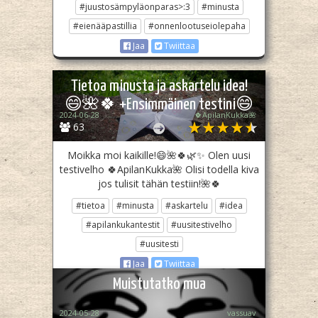
#juustosämpyläonparas>:3
#minusta
#eienääpastillia
#onnenlootuseiolepaha
Jaa
Twiittaa
Tietoa minusta ja askartelu idea!
😄🌺🍀 +Ensimmäinen testini😄
2024-06-28
🍀ApilanKukka🌺
63
Moikka moi kaikille!😄🌺🍀🌿✨ Olen uusi
testivelho 🍀ApilanKukka🌺 Olisi todella kiva
jos tulisit tähän testiin!🌺🍀
#tietoa
#minusta
#askartelu
#idea
#apilankukantestit
#uusitestivelho
#uusitesti
Jaa
Twiittaa
Muistutatko mua
2024-05-28
vassuav