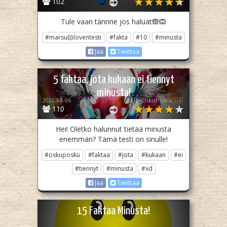
102
Tule vaan tännne jos haluat🙈🙉
#marsu🐹loventesti
#fakta
#10
#minusta
Jaa
Twiittaa
5 faktaa, jota kukaan ei tiennyt
minusta!
2022-03-06
🇺🇦OskuPosku🇺🇦
110
Hei! Oletko halunnut tietää minusta
enemmän? Tämä testi on sinulle!
#oskuposku
#faktaa
#jota
#kukaan
#ei
#tiennyt
#minusta
#xd
Jaa
Twiittaa
15 Faktaa Minusta!