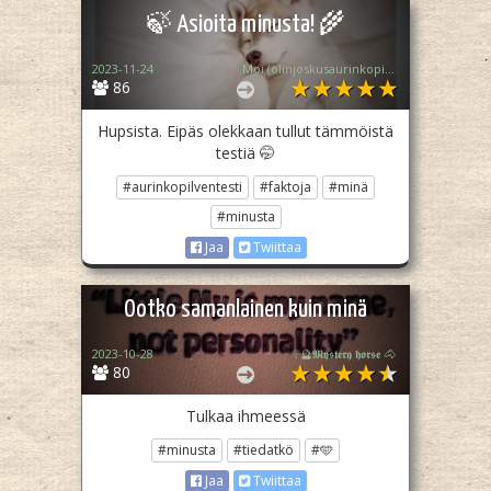
🍃 Asioita minusta! 🌾
2023-11-24
Moi (olinjoskusaurinkopilvijaloppasin)
86
Hupsista. Eipäs olekkaan tullut tämmöistä
testiä 🤭
#aurinkopilventesti
#faktoja
#minä
#minusta
Jaa
Twiittaa
Ootko samanlainen kuin minä
2023-10-28
❔🔮𝕸𝖞𝖘𝖙𝖊𝖗𝖞 𝖍𝖔𝖗𝖘𝖊 🐴
80
Tulkaa ihmeessä
#minusta
#tiedatkö
#🩵
Jaa
Twiittaa