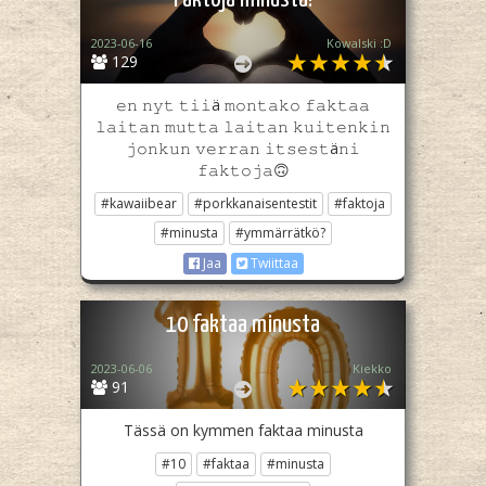
2023-06-16
Kowalski :D
129
𝚎𝚗 𝚗𝚢𝚝 𝚝𝚒𝚒ä 𝚖𝚘𝚗𝚝𝚊𝚔𝚘 𝚏𝚊𝚔𝚝𝚊𝚊
𝚕𝚊𝚒𝚝𝚊𝚗 𝚖𝚞𝚝𝚝𝚊 𝚕𝚊𝚒𝚝𝚊𝚗 𝚔𝚞𝚒𝚝𝚎𝚗𝚔𝚒𝚗
𝚓𝚘𝚗𝚔𝚞𝚗 𝚟𝚎𝚛𝚛𝚊𝚗 𝚒𝚝𝚜𝚎𝚜𝚝ä𝚗𝚒
𝚏𝚊𝚔𝚝𝚘𝚓𝚊🙃
#kawaiibear
#porkkanaisentestit
#faktoja
#minusta
#ymmärrätkö?
Jaa
Twiittaa
10 faktaa minusta
2023-06-06
Kiekko
91
Tässä on kymmen faktaa minusta
#10
#faktaa
#minusta