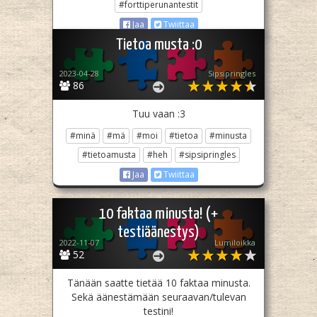
#forttiperunantestit
Jaa
Twiittaa
Tietoa musta :0
2023-04-28
Sipsipringles
86
Tuu vaan :3
#minä
#mä
#moi
#tietoa
#minusta
#tietoamusta
#heh
#sipsipringles
Jaa
Twiittaa
10 faktaa minusta! (+
testiäänestys)
2022-11-07
Lumiloikka
52
Tänään saatte tietää 10 faktaa minusta.
Sekä äänestämään seuraavan/tulevan
testini!