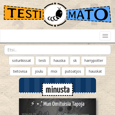
Toggl
Navig
soturikissat
testi
hauska
sk
harrypotter
tietovisa
joulu
moi
putoatjos
hauskat
minusta
⚡︎ ⋆.˚ Mun Omituisia Tapoja
2026-03-22
꧁♡ Moonlight_Lynner_Lover ♡꧂