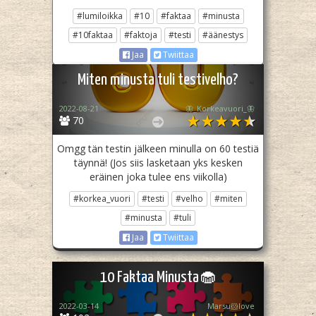
#lumiloikka
#10
#faktaa
#minusta
#10faktaa
#faktoja
#testi
#äänestys
Jaa
Twiittaa
Miten minusta tuli testivelho?
2022-08-21
🦋_Korkeavuori_🦋
70
Omgg tän testin jälkeen minulla on 60 testiä
täynnä! (Jos siis lasketaan yks kesken
eräinen joka tulee ens viikolla)
#korkea_vuori
#testi
#velho
#miten
#minusta
#tuli
Jaa
Twiittaa
10 Faktaa Minusta🧁
2022-03-14
Marsu🐹love