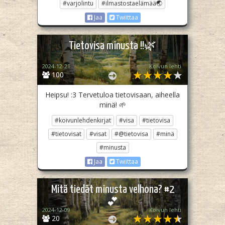
#varjolintu
#ilmastostaelämää🌏
Jaa
Twiittaa
Tietovisa minusta !!🌿
2024-12-21
Koivun lehti
100
Heipsu! :3 Tervetuloa tietovisaan, aiheella
minä! 🌱
#koivunlehdenkirjat
#visa
#tietovisa
#tietovisat
#visat
#@tietovisa
#minä
#minusta
Jaa
Twiittaa
Mitä tiedät minusta velhona? #2
💕
2024-12-09
Koivun lehti
20