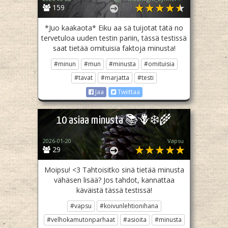
159
*Juo kaakaota* Eiku aa sä tuijotat tätä no
tervetuloa uuden testin pariin, tässä testissä
saat tietää omituisia faktoja minusta!
#minun
#mun
#minusta
#omituisia
#tavat
#marjatta
#testi
Jaa
Twiittaa
10 asiaa minusta 📚🪻❄️🌾
2026-01-20
Vapsu
29
Moipsu! <3 Tahtoisitko sinä tietää minusta
vähäsen lisää? Jos tahdot, kannattaa
käväistä tässä testissä!
#vapsu
#koivunlehtionihana
#velhokamutonparhaat
#asioita
#minusta