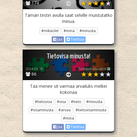
174
Tämän testin avulla saat selville muistutatko
minua.
#mikäolet
#minä
#minusta
Jaa
Twiittaa
Tietovisa minusta!
2024-04-18
Testiautomaatti📄🏧
66
Tää menee sit varmaa arvailuks melkei
kokonaa
#tietovisa
#visa
#tieto
#minusta
#visaminusta
#arvaa
#tietovisaminusta
#minä
Jaa
Twiittaa