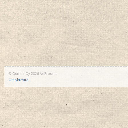
Qumos Oy 2026
/w
Proomu
Ota yhteyttä