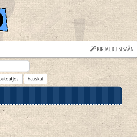
KIRJAUDU SISÄÄN
putoatjos
hauskat