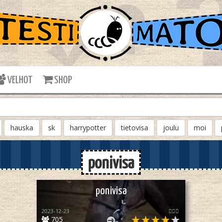
VELHOT
SHOP
hauska
sk
harrypotter
tietovisa
joulu
moi
ponivisa
ponivisa
2023-12-23
🏳️‍🌈✨
705