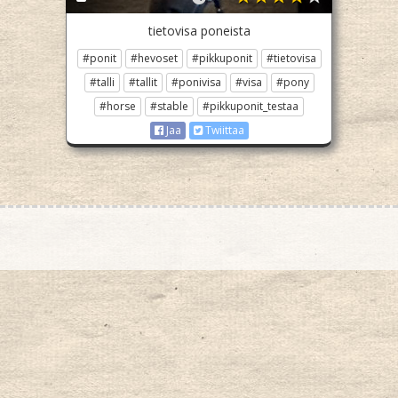
tietovisa poneista
#ponit
#hevoset
#pikkuponit
#tietovisa
#talli
#tallit
#ponivisa
#visa
#pony
#horse
#stable
#pikkuponit_testaa
Jaa
Twiittaa