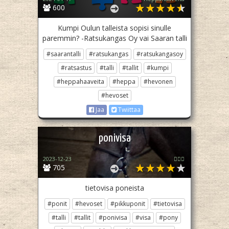
600
Kumpi Oulun talleista sopisi sinulle
paremmin? -Ratsukangas Oy vai Saaran talli
#saarantalli
#ratsukangas
#ratsukangasoy
#ratsastus
#talli
#tallit
#kumpi
#heppahaaveita
#heppa
#hevonen
#hevoset
Jaa
Twiittaa
ponivisa
2023-12-23
🏳️‍🌈✨
705
tietovisa poneista
#ponit
#hevoset
#pikkuponit
#tietovisa
#talli
#tallit
#ponivisa
#visa
#pony