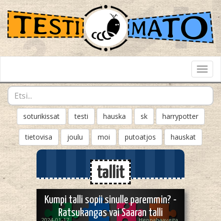
Toggl
Navig
soturikissat
testi
hauska
sk
harrypotter
tietovisa
joulu
moi
putoatjos
hauskat
tallit
Kumpi talli sopii sinulle paremmin? -
Ratsukangas vai Saaran talli
2024-01-17
Heppahaaveita