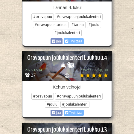
Tarinan 4. luku!
#oravapuu
#oravapuunjoulukalenteri
#oravapuuntarinat
#tarina
#joulu
#joulukalenteri
Jaa
Twiittaa
Oravapuun joulukalenteri Luukku 14
🎄🐿️
2023-12-14
oravapuu⋆˚꩜｡🏳️‍🌈
27
Kehun velhoja!
#oravapuu
#oravapuunjoulukalenteri
#joulu
#joulukalenteri
Jaa
Twiittaa
Oravapuun joulukalenteri Luukku 13