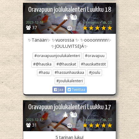
Oravapuun joulukalenteri Luukku 18
🎄🐿️
2023-12-18
oravapuu⋆˚꩜｡🏳️‍🌈
37
✨Tänään✨ ✨vuorossa ✨ ✨oooonnnnn✨
✨JOULUVITSEJÄ✨
#oravapuunjoulukalenteri
#oravapuu
#@hauska
#@hauskat
#hauskattestit
#hasu
#hassunhauskaa
#joulu
#joulukalenteri
Jaa
Twiittaa
Oravapuun joulukalenteri Luukku 17
🎄🐿️
2023-12-17
oravapuu⋆˚꩜｡🏳️‍🌈
31
5 tarinan luku!