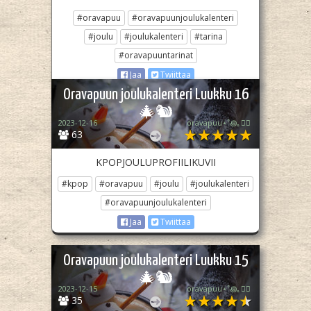
#oravapuu
#oravapuunjoulukalenteri
#joulu
#joulukalenteri
#tarina
#oravapuuntarinat
Jaa
Twiittaa
Oravapuun joulukalenteri Luukku 16
🎄🐿️
2023-12-16
oravapuu⋆˚꩜｡🏳️‍🌈
63
KPOPJOULUPROFIILIKUVII
#kpop
#oravapuu
#joulu
#joulukalenteri
#oravapuunjoulukalenteri
Jaa
Twiittaa
Oravapuun joulukalenteri Luukku 15
🎄🐿️
2023-12-15
oravapuu⋆˚꩜｡🏳️‍🌈
35