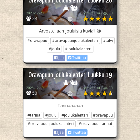
Oravapuun joulukalenteri Luukku 20
🎄🐿️
2023-12-20
oravapuu⋆˚꩜｡🏳️‍🌈
34
Arvostellaan jouluisia kuvia!! 😀
#oravapuu
#oravapuunjoulukalenteri
#talvi
#joulu
#joulukalenteri
Jaa
Twiittaa
Oravapuun joulukalenteri Luukku 19
🎄🐿️
2023-12-19
oravapuu⋆˚꩜｡🏳️‍🌈
50
Tarinaaaaaa
#tarina
#joulu
#joulukalenteri
#oravapuu
#oravapuunjoulukalenteri
#oravapuuntarinat
Jaa
Twiittaa