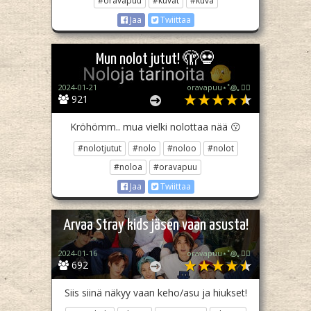
#oravapuu
#kuvat
#kuva
Jaa
Twiittaa
Mun nolot jutut! 🫣💀
2024-01-21
oravapuu⋆˚꩜｡🏳️‍🌈
921
Kröhömm.. mua vielki nolottaa nää 😗
#nolotjutut
#nolo
#noloo
#nolot
#noloa
#oravapuu
Jaa
Twiittaa
Arvaa Stray kids jäsen vaan asusta!
2024-01-16
oravapuu⋆˚꩜｡🏳️‍🌈
692
Siis siinä näkyy vaan keho/asu ja hiukset!