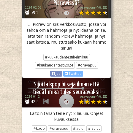
Picrewissä?
2024-02-03
oravapuu⋆˚꩜｡🏳️‍🌈
594
Eli Picrew on siis verkkosivusto, jossa voi
tehdä omia hahmoja ja nyt ideana on se,
että tein random Picrew hahmoja, ja nyt
saat katsoa, muistuttaako kukaan hahmo
sinua!
#kuukaudentestihelmikuu
#kuukaudentesti2024
#oravapuu
Jaa
Twiittaa
Sijoita kpop biisejä ilman että
tiedät mikä tulee seuraavaksi!
2024-01-24
oravapuu⋆˚꩜｡🏳️‍🌈
422
Laitoin tähän teille nyt 8 laulua. Ohjeet
kuvauksessa
#kpop
#oravapuu
#laulu
#laulut