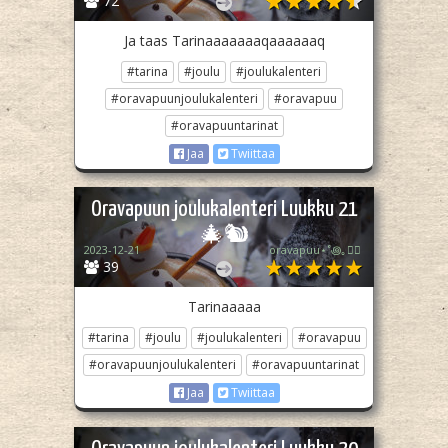
72
Ja taas Tarinaaaaaaaqaaaaaaq
#tarina
#joulu
#joulukalenteri
#oravapuunjoulukalenteri
#oravapuu
#oravapuuntarinat
Jaa
Twiittaa
Oravapuun joulukalenteri Luukku 21
🎄🐿️
2023-12-21
oravapuu⋆˚꩜｡🏳️‍🌈
39
Tarinaaaaa
#tarina
#joulu
#joulukalenteri
#oravapuu
#oravapuunjoulukalenteri
#oravapuuntarinat
Jaa
Twiittaa