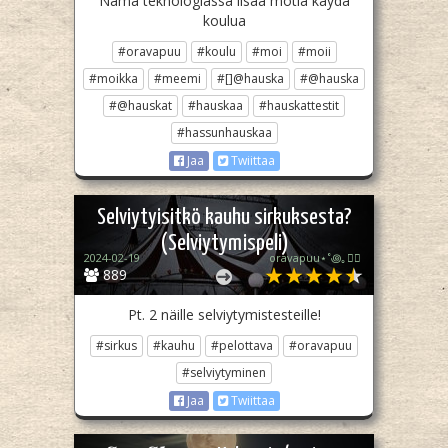
Nämä teknologiassa lisää motia käydä
koulua
#oravapuu
#koulu
#moi
#moii
#moikka
#meemi
#[]@hauska
#@hauska
#@hauskat
#hauskaa
#hauskattestit
#hassunhauskaa
Jaa
Twiittaa
Selviytyisitkö kauhu sirkuksesta?
(Selviytymispeli)
2024-02-19
oravapuu⋆˚꩜｡🏳️‍🌈
889
Pt. 2 näille selviytymistesteille!
#sirkus
#kauhu
#pelottava
#oravapuu
#selviytyminen
Jaa
Twiittaa