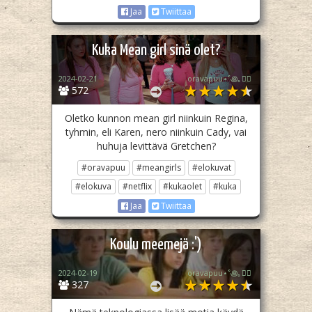
Jaa
Twiittaa
Kuka Mean girl sinä olet?
2024-02-21
oravapuu⋆˚꩜｡🏳️‍🌈
572
Oletko kunnon mean girl niinkuin Regina,
tyhmin, eli Karen, nero niinkuin Cady, vai
huhuja levittävä Gretchen?
#oravapuu
#meangirls
#elokuvat
#elokuva
#netflix
#kukaolet
#kuka
Jaa
Twiittaa
Koulu meemejä :')
2024-02-19
oravapuu⋆˚꩜｡🏳️‍🌈
327