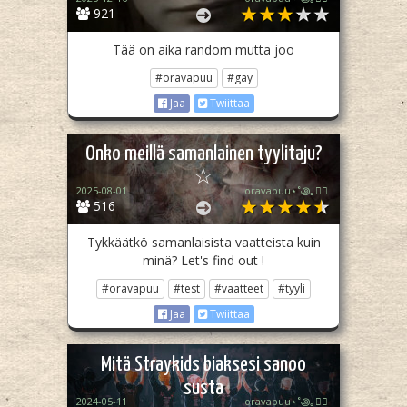
921
Tää on aika random mutta joo
#oravapuu
#gay
Jaa
Twiittaa
Onko meillä samanlainen tyylitaju?
☆
2025-08-01
oravapuu⋆˚꩜｡🏳️‍🌈
516
Tykkäätkö samanlaisista vaatteista kuin
minä? Let's find out !
#oravapuu
#test
#vaatteet
#tyyli
Jaa
Twiittaa
Mitä Straykids biaksesi sanoo
susta
2024-05-11
oravapuu⋆˚꩜｡🏳️‍🌈