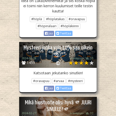
Idea on LukazAnthemilta! Ja siis koska höplä
ei toimi niin kerron kuulumiset teille testin
kautta!
#höplä
#höplatakas
#oravapuu
#höpinälaari
#höpläkiinni
Jaa
Twiittaa
Mysteeri jonka vain 10% saa oikein
🤯
2024-02-28
oravapuu⋆˚꩜｡🏳️‍🌈
1459
Katsotaan jekutanko sinutkin!
#oravapuu
#arvaa
#mysteeri
Jaa
Twiittaa
Mikä hiustuote olisi hyvä 🫵JUURI
SINULLE?🫵
2024-02-27
oravapuu⋆˚꩜｡🏳️‍🌈