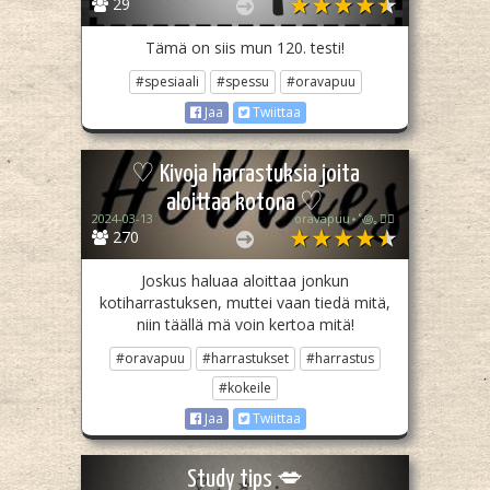
29
Tämä on siis mun 120. testi!
#spesiaali
#spessu
#oravapuu
Jaa
Twiittaa
♡ Kivoja harrastuksia joita
aloittaa kotona ♡
2024-03-13
oravapuu⋆˚꩜｡🏳️‍🌈
270
Joskus haluaa aloittaa jonkun
kotiharrastuksen, muttei vaan tiedä mitä,
niin täällä mä voin kertoa mitä!
#oravapuu
#harrastukset
#harrastus
#kokeile
Jaa
Twiittaa
Study tips 💋