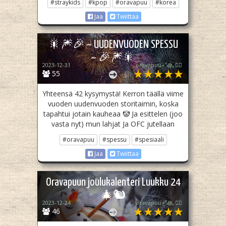
#straykids
#kpop
#oravapuu
#korea
Jaa
Twiittaa
🎇🎆🎉 ~ UUDENVUODEN SPESSU
~ 🎉🎆🎇
2023-12-31
oravapuu⋆˚꩜｡🏳️‍🌈
55
Yhteensä 42 kysymystä! Kerron täällä viime
vuoden uudenvuoden storitaimin, koska
tapahtui jotain kauheaa 🤡 Ja esittelen (joo
vasta nyt) mun lahjat Ja OFC jutellaan
#oravapuu
#spessu
#spesiaali
Jaa
Twiittaa
Oravapuun joulukalenteri Luukku 24
🎄🐿️
2023-12-24
oravapuu⋆˚꩜｡🏳️‍🌈
46