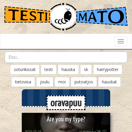
Toggl
Navig
soturikissat
testi
hauska
sk
harrypotter
tietovisa
joulu
moi
putoatjos
hauskat
oravapuu
Are you my type?
2025-12-16
oravapuu⋆˚꩜｡🏳️‍🌈