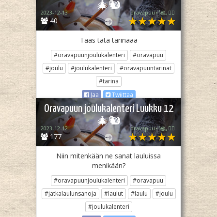
🎄🐿️
2023-12-13
oravapuu⋆˚꩜｡🏳️‍🌈
40
Taas tätä tarinaaa
#oravapuunjoulukalenteri
#oravapuu
#joulu
#joulukalenteri
#oravapuuntarinat
#tarina
Jaa
Twiittaa
Oravapuun joulukalenteri Luukku 12
🎄🐿️
2023-12-12
oravapuu⋆˚꩜｡🏳️‍🌈
177
Niin mitenkään ne sanat lauluissa
menikään?
#oravapuunjoulukalenteri
#oravapuu
#jatkalaulunsanoja
#laulut
#laulu
#joulu
#joulukalenteri