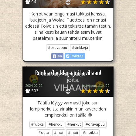
94
Kerrot vaan ongelmasi tukkasi kanssa,
budjetin ja Wolaa! Tuotteesi on nenäsi
edessä Toivoisin että tekisitte tämän testin,
siinä kesti kauan tehdä esim kuvat
päätelmiin ja suunnittelu muutenkin!
#oravapuu
#vinkkejä
Jaa
Twiittaa
Ruokia/herkkuja joita vihaan!
2024-02-22
oravapuu⋆˚꩜｡🏳️‍🌈
503
Täältä löytyy varmasti joku sun
lempiherkuista ainakin mun kavereiden
lempiherkkui on täällä 😧
#ruoka
#herkku
#herkut
#oravapuu
#outo
#moi
#moii
#moikka