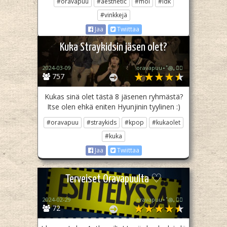
#oravapuu
#aesthetic
#moi
#idk
#vinkkejä
Jaa
Twiittaa
Kuka Straykidsin jäsen olet?
2024-03-09
oravapuu⋆˚꩜｡🏳️‍🌈
757
Kukas sinä olet tästä 8 jäsenen ryhmästä?
Itse olen ehkä eniten Hyunjinin tyylinen :)
#oravapuu
#straykids
#kpop
#kukaolet
#kuka
Jaa
Twiittaa
Terveiset Oravapuulta ♡
2024-02-29
oravapuu⋆˚꩜｡🏳️‍🌈
72