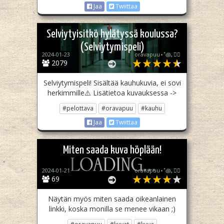
Jaa
Twiittaa
Selviytyisitkö hylätyssä koulussa?
(Selviytymispeli)
2024-01-23
oravapuu⋆˚꩜｡🏳️‍🌈
2079
Selviytymispeli! Sisältää kauhukuvia, ei sovi
herkimmille⚠️ Lisätietoa kuvauksessa ->
#pelottava
#oravapuu
#kauhu
Jaa
Twiittaa
Miten saada kuva höplään!
2024-01-21
oravapuu⋆˚꩜｡🏳️‍🌈
69
Näytän myös miten saada oikeanlainen
linkki, koska monilla se menee vikaan ;)