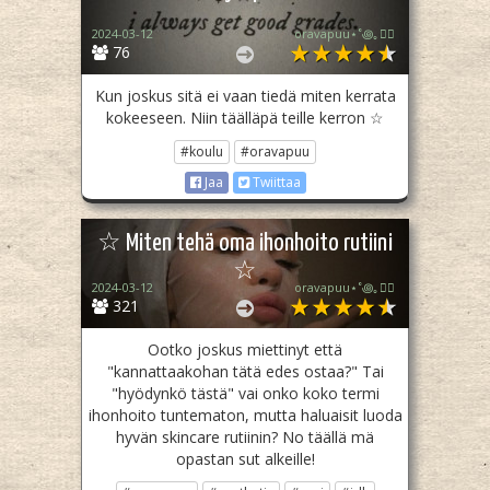
2024-03-12
oravapuu⋆˚꩜｡🏳️‍🌈
76
Kun joskus sitä ei vaan tiedä miten kerrata
kokeeseen. Niin täälläpä teille kerron ☆
#koulu
#oravapuu
Jaa
Twiittaa
☆ Miten tehä oma ihonhoito rutiini
☆
2024-03-12
oravapuu⋆˚꩜｡🏳️‍🌈
321
Ootko joskus miettinyt että
"kannattaakohan tätä edes ostaa?" Tai
"hyödynkö tästä" vai onko koko termi
ihonhoito tuntematon, mutta haluaisit luoda
hyvän skincare rutiinin? No täällä mä
opastan sut alkeille!