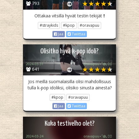
793
Ottakaa vitsillä hyvät testin tekijät ❗
#straykids
#kpop
#oravapuu
Jaa
Twiittaa
Olisitko hyvä k-pop idoli?
2024-03-31
oravapuu⋆˚꩜｡🏳️‍🌈
641
Jos meillä suomalaisilla olisi mahdollisuus
tulla k-pop idoliksi, olisiko sinusta ainesta?
#kpop
#oravapuu
Jaa
Twiittaa
Kuka testivelho olet?
2024-03-24
oravapuu⋆˚꩜｡🏳️‍🌈