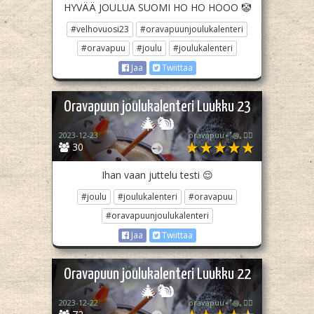
HYVÄÄ JOULUA SUOMI HO HO HOOO 🤡
#velhovuosi23
#oravapuunjoulukalenteri
#oravapuu
#joulu
#joulukalenteri
Jaa
Twiittaa
Oravapuun joulukalenteri Luukku 23
🎄🐿️
2023-12-23
oravapuu⋆˚꩜｡🏳️‍🌈
30
Ihan vaan juttelu testi 😌
#joulu
#joulukalenteri
#oravapuu
#oravapuunjoulukalenteri
Jaa
Twiittaa
Oravapuun joulukalenteri Luukku 22
🎄🐿️
2023-12-22
oravapuu⋆˚꩜｡🏳️‍🌈