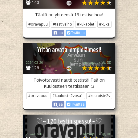
140
Täällä on yhteensä 13 testivelhoa!
#oravapuu
#testivelho
#kukaolet
#kuka
Jaa
Twiittaa
Yritän arvata lempieläimesi!
2024-03-20
oravapuu⋆˚꩜｡🏳️‍🌈
126
Toivottavasti nautit testistä! Tää on
Kuuloisteen testikisaan :3
#oravapuu
#kuuloiste2vosa1
#kuuloiste2v
Jaa
Twiittaa
♡~ 120 testin spessu! ~♡
2024-03-16
oravapuu⋆˚꩜｡🏳️‍🌈