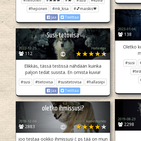
#hevonen
#🐎🐎🐎
#🐎
#susi
#kuvia
#heponen
#mk_kisa
#💕maiskis💗
Jaa
Twiittaa
2023-01-06
138
Susi-tetovisa
Oletko ko
2022-12-25
Hallasiipi
m
112
#susi
Elikkäs, tässä testissä nähdään kuinka
#tes
paljon tedät susista. En omista kuvia!
#susi
#tietovisa
#susitetovisa
#hallasiipi
Jaa
Twiittaa
oletko ihmissusi?
2019-08-23
2018-12-06
kaneliturkki
2298
2883
joo testaa ookko ihmissusi (: ps tää on mun