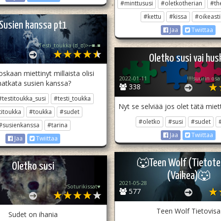
#minttususi
#oletkotherian
#th
#kettu
#kissa
#oikeast
Susien kanssa pt1
Jaa
Twiittaa
Testi_toukka (⁠ಠ⁠_⁠ಠ⁠)⁠>⁠⌐⁠■⁠-⁠■
Oletko susi vai hus
skaan miettinyt millaista olisi
2022-01-11
atkata susien kanssa?
338
#testitoukka_susi
#testi_toukka
Nyt se selviää jos olet tätä miet
titoukka
#toukka
#sudet
#oletko
#susi
#sudet
#susienkanssa
#tarina
Jaa
Twiittaa
Jaa
Twiittaa
🐺Teen Wolf (Tietotes
Oletko susi
(Vaikea)🐺
2021-05-28
Soturikissat♥
577
Teen Wolf Tietovisa
Sudet on ihania