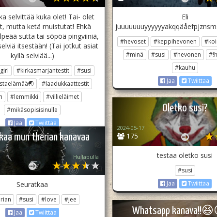
a selvittää kuka olet! Tai- olet
Eli
t, mutta ketä muistutat! Ehkä
juuuuuuuyyyyyyakqqäåefpjznsm
lpeää sutta tai söpöä pingviiniä,
#hevoset
#keppihevonen
#koi
elviä itsestään! (Tai jotkut asiat
#minä
#susi
#hevonen
#!h
kyllä selviää...)
#kauhu
girl
#kirkasmarjantestit
#susi
Jaa
Twiittaa
staelämää🌏
#laadukkaattestit
n
#lemmikki
#villieläimet
Oletko susi?
#mikäsopisisinulle
Jaa
Twiittaa
2024-05-17
175
kaa mun therian kanavaa
testaa oletko susi
Hullapulla
#susi
Jaa
Twiittaa
Seuratkaa
rian
#susi
#love
#jee
Whatsapp kanava!!
Jaa
Twiittaa