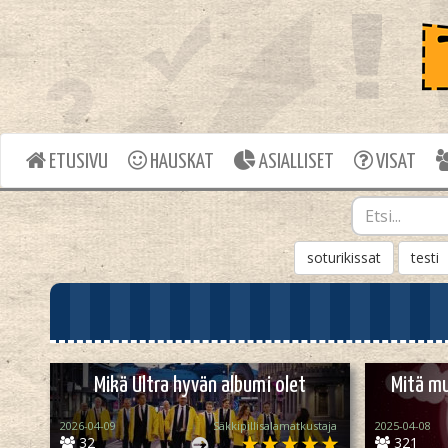
ETUSIVU
HAUSKAT
ASIALLISET
VISAT
soturikissat
testi
Mikä Ultra hyvän albumi olet
Mitä mu
2026-04-09
Säkkipillisalamatkustaja
2025-04-08
32
321