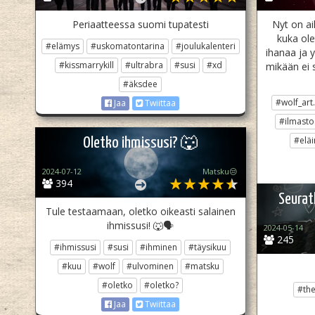
Periaatteessa suomi tupatesti
Nyt on aik
kuka ole
#elämys
#uskomatontarina
#joulukalenteri
ihanaa ja y
#kissmarrykill
#ultrabra
#susi
#xd
mikään ei s
#äksdee
#wolf_art.
Jaa
Twiittaa
#ilmasto
#eläi
Oletko ihmissusi? 🐺
2024-07-12
Matsku😒
394
Seurat
Tule testaamaan, oletko oikeasti salainen
ihmissusi! 🐺🗣
2024-05-14
245
#ihmissusi
#susi
#ihminen
#täysikuu
#kuu
#wolf
#ulvominen
#matsku
#oletko
#oletko?
#the
Jaa
Twiittaa