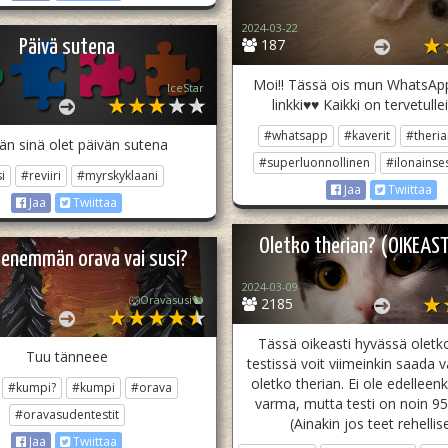
2024-03-22
187
Päivä sutena
Moi!! Tässä ois mun WhatsAp
IceStar
linkki♥️♥️ Kaikki on tervetulle
#whatsapp
#kaverit
#theria
n sinä olet päivän sutena
#superluonnollinen
#ilonainses
i
#reviiri
#myrskyklaani
Jaa
Twiittaa
Jaa
Twiittaa
Oletko therian? (OIKEAST
 enemmän orava vai susi?
2024-03-09
☆
🐺Oravasusi🐿
2185
Tässä oikeasti hyvässä oletko
Tuu tänneee
testissä voit viimeinkin saada 
oletko therian. Ei ole edellee
#kumpi?
#kumpi
#orava
varma, mutta testi on noin 9
#oravasudentestit
(Ainakin jos teet rehellise
Jaa
Twiittaa