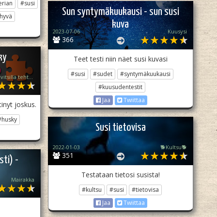
erian
#susi
Sun syntymäkuukausi - sun susi
ihyvä
kuva
2023-07-06
Kuusysi
366
ky
Teet testi niin näet susi kuvasi
#susi
#sudet
#syntymäkuukausi
!!!!suurin osa vitsillä tehty!!!!!!!
#kuusudentestit
Jaa
Twiittaa
tinyt joskus.
#husky
Susi tietovisa
2022-01-03
🐕Kultsu🐕
351
ti) -
Testataan tietosi susista!
Mairakka
#kultsu
#susi
#tietovisa
Jaa
Twiittaa