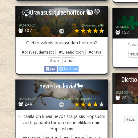
🐺Oravasusi tulee hoitoon🐿💚
2024-03-20
🐺Oravasusi🐿
2024-03-13
107
152
Oletko valmis oravasuden hoitoon?
Tänää
#oravasudentestit
#tuleehoitoon
#orava
#sus
#susi
#moi
Jaa
Twiittaa
Oletko
Hevosten kuvia!🐎
2024-02-15
245
2023-08-28
💕Maiskis💗 (lopannut ikuisesti💔)
244
Eli täällä on kuvia hevosista ja siis Hopsushi
#susi
voitti ja päätti tämän testin elikkäs näin
Hopsushi🍣