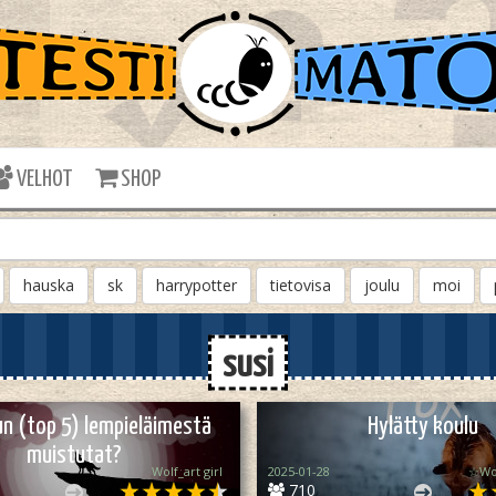
VELHOT
SHOP
hauska
sk
harrypotter
tietovisa
joulu
moi
susi
n (top 5) lempieläimestä
Hylätty koulu
muistutat?
Wolf_art girl ‎
2025-01-28
☆Wo
710