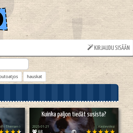
KIRJAUDU SISÄÄN
putoatjos
hauskat
Kuinka paljon tiedät susista?
lf☆Therian☆
2025-01-21
Kasteviiksi
68