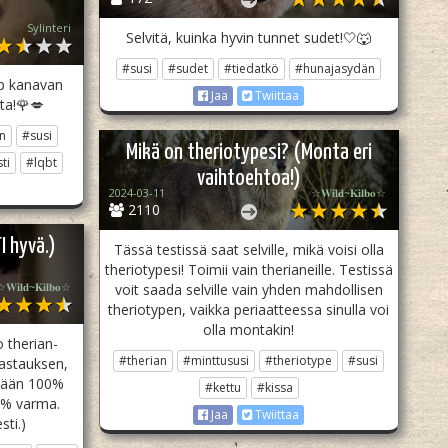
Sylinteri
Selvitä, kuinka hyvin tunnet sudet!🤍🐺
#susi
#sudet
#tiedatkö
#hunajasydän
p kanavan
Jaa
Twiittaa
ita!🌹💋
n
#susi
Mikä on theriotypesi? (Monta eri
ti
#lqbt
vaihtoehtoa!)
2024-03-11
☆𝐖𝐢𝐥𝐝~𝐊𝐢𝐥𝐛𝐨☆
2110
I hyvä.)
Tässä testissä saat selville, mikä voisi olla
theriotypesi! Toimii vain therianeille. Testissä
𝐖𝐢𝐥𝐝~𝐊𝐢𝐥𝐛𝐨☆
voit saada selville vain yhden mahdollisen
theriotypen, vaikka periaatteessa sinulla voi
olla montakin!
 therian-
#therian
#minttususi
#theriotype
#susi
vastauksen,
nkään 100%
#kettu
#kissa
5% varma.
Jaa
Twiittaa
sti.)