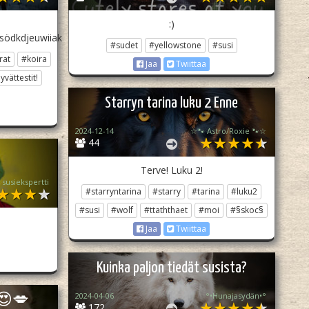
:)
södkdjeuwiiak
#sudet
#yellowstone
#susi
rat
#koira
Jaa
Twiittaa
yvättestit!
Starryn tarina luku 2 Enne
2024-12-14
☆🐾 Astro/Roxie 🐾☆
44
Terve! Luku 2!
susiekspertti
#starryntarina
#starry
#tarina
#luku2
#susi
#wolf
#ttaththaet
#moi
#§skoc§
Jaa
Twiittaa
Kuinka paljon tiedät susista?
2024-04-06
°•Hunajasydän•°
😍💋
172