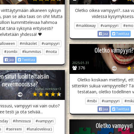
 virittäytymään alkaneen syksyn
Oletko oikea vampyyri?...saa v
 pian se aika taas on ohi! Mutta
viidessä kysymyksess
silloin kummittelevaa hahmoa
#maikkiway
#vampyyri
#emo
tat tänä syksynä erityisesti?
Jaa
Twiittaa
elvitetään yhdessä! 🖤
alloween
#mikäolet
#vampyyri
Oletko vampyyri?
#zombi
#kummitus
#noita
Jaa
Twiittaa
2025-01-31
376
n sinut luokiteltaisiin
Oletko koskaan miettinyt, että
nevermoorissa?
sittenkin sukua vampyyreille? Tä
LunaLovekiva<3
testataan, oletko todellinen 
#mibi
#vampyyri
#mikä
issusi, vampyyri vai vain outo?
Jaa
Twiittaa
ee testi ja ota selvää...
sday
#ihmissusi
#vampyyri
Oletko vampyyri
o
#seireeni
#lunalovekiva:)