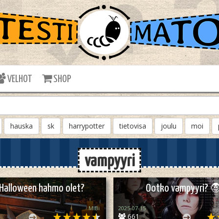
VELHOT
SHOP
hauska
sk
harrypotter
tietovisa
joulu
moi
vampyyri
 Halloween hahmo olet?
Ootko vampyyri? 
MiBi
2025-07-15
661