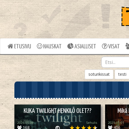
ETUSIVU
HAUSKAT
ASIALLISET
VISAT
soturikissat
testi
KUKA TWILIGHT HENKILÖ OLET??
Mikä
2026-05-08
Sehulis
2025-11-01
168
406