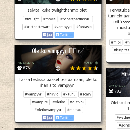
selvitä, kuka twilighthahmo olet!!
Tervetuloa
tunnelmaan,
#twilight
#movie
#robertpattinson¨
mitä syy
#kristenstewart
#vampyyri
#fantasia
muistu
S
Jaa
Twiittaa
#mibi
#h
#kurpitsa
Oletko vampyyri 🧛‍♂️ ✅
2024-04-15
Matsku😒
876
Mite
Tässä testissä pääset testaamaan, oletko
ihan aito vampyyri.
2023-04-27
782
#vampyyri
#hirviö
#kauhu
#scary
#vampire
#oletko
#oletko?
Oletko ihm
T
#oletkovampyyri
#matsku
#wedne
Jaa
Twiittaa
#gorg