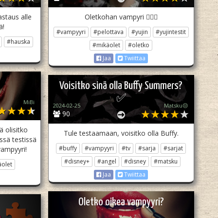
astaus alle
Oletkohan vampyri 🧛🏻‍♀️
ä!
#vampyyri
#pelottava
#yujin
#yujintestit
#hauska
#mikäolet
#oletko
Jaa
Twiittaa
Voisitko sinä olla Buffy Summers?
✅
MiBi
2024-02-25
Matsku😒
90
 olisitko
Tule testaamaan, voisitko olla Buffy.
ssä testissä
#buffy
#vampyyri
#tv
#sarja
#sarjat
vampyyri!
#disney+
#angel
#disney
#matsku
olet
Jaa
Twiittaa
Oletko oikea vampyyri?