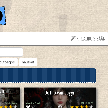
KIRJAUDU SISÄÄN
putoatjos
hauskat
‼️
Ootko vamppyyri
Maikkiway
2025-07-02
Yujin 유진
379