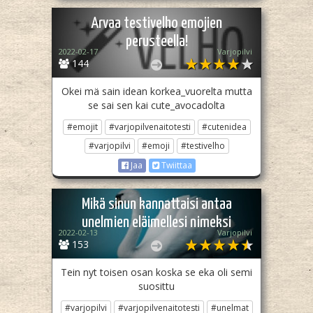
Arvaa testivelho emojien
perusteella!
2022-02-17
Varjopilvi
144
Okei mä sain idean korkea_vuorelta mutta
se sai sen kai cute_avocadolta
#emojit
#varjopilvenaitotesti
#cutenidea
#varjopilvi
#emoji
#testivelho
Jaa
Twiittaa
Mikä sinun kannattaisi antaa
unelmien eläimellesi nimeksi
2022-02-13
Varjopilvi
153
Tein nyt toisen osan koska se eka oli semi
suosittu
#varjopilvi
#varjopilvenaitotesti
#unelmat