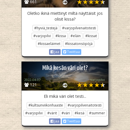
661
Oletko ikinä miettinyt miltä näyttäisit jos
olisit kissa?
#hyviä_testejä
#varjopilvenaitotesti
#varjopilvi
#kissa
#eläin
#kissat
#kissaeläimet
#kissatonsöpöjä
Jaa
Twiittaa
Mikä kesän väri olet?
2022-04-07
Varjopilvi
121
Eli mikä väri olet testi...
#kultsunviikonhaaste
#varjopilvenaitotesti
#varjopilvi
#värit
#väri
#kesä
#summer
Jaa
Twiittaa