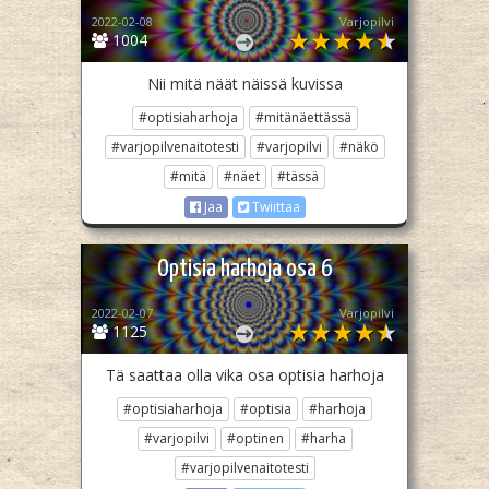
2022-02-08
Varjopilvi
1004
Nii mitä näät näissä kuvissa
#optisiaharhoja
#mitänäettässä
#varjopilvenaitotesti
#varjopilvi
#näkö
#mitä
#näet
#tässä
Jaa
Twiittaa
Optisia harhoja osa 6
2022-02-07
Varjopilvi
1125
Tä saattaa olla vika osa optisia harhoja
#optisiaharhoja
#optisia
#harhoja
#varjopilvi
#optinen
#harha
#varjopilvenaitotesti