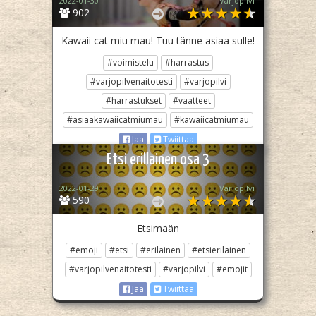
2022-01-30
Varjopilvi
902
Kawaii cat miu mau! Tuu tänne asiaa sulle!
#voimistelu
#harrastus
#varjopilvenaitotesti
#varjopilvi
#harrastukset
#vaatteet
#asiaakawaiicatmiumau
#kawaiicatmiumau
Jaa
Twiittaa
Etsi erillainen osa 3
2022-01-29
Varjopilvi
590
Etsimään
#emoji
#etsi
#erilainen
#etsierilainen
#varjopilvenaitotesti
#varjopilvi
#emojit
Jaa
Twiittaa