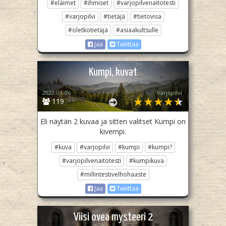
#eläimet
#ihmiset
#varjopilvenaitotesti
#varjopilvi
#tietäjä
#tietovisa
#oletkotietäjä
#asiaakultsulle
Jaa
Twiittaa
Kumpi, kuvat
2022-03-06
Varjopilvi
119
Eli näytän 2 kuvaa ja sitten valitset Kumpi on
kivempi.
#kuva
#varjopilvi
#kumpi
#kumpi?
#varjopilvenaitotesti
#kumpikuva
#millintestivelhohaaste
Jaa
Twiittaa
Viisi ovea mysteeri 2