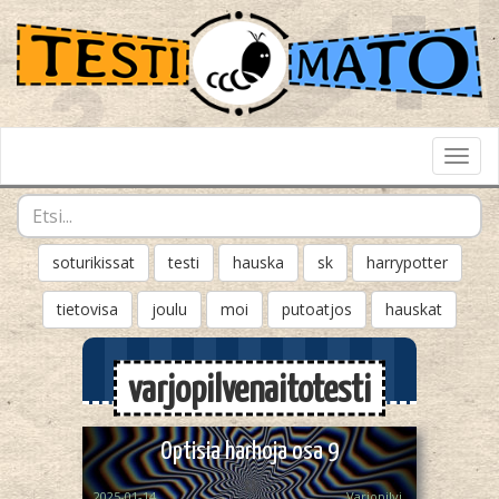
Toggl
Navig
soturikissat
testi
hauska
sk
harrypotter
tietovisa
joulu
moi
putoatjos
hauskat
varjopilvenaitotesti
Optisia harhoja osa 9
2025-01-14
Varjopilvi