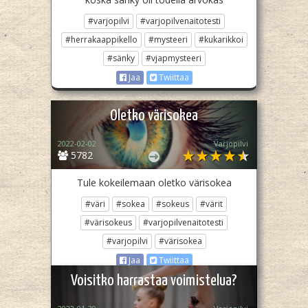
#varjopilvi
#varjopilvenaitotesti
#herrakaappikello
#mysteeri
#kukarikkoi
#sänky
#vjapmysteeri
Jaa
Twiittaa
Oletko värisokea
2022-02-02
Varjopilvi
5782
Tule kokeilemaan oletko värisokea
#väri
#sokea
#sokeus
#värit
#värisokeus
#varjopilvenaitotesti
#varjopilvi
#värisokea
Jaa
Twiittaa
Voisitko harrastaa voimistelua?