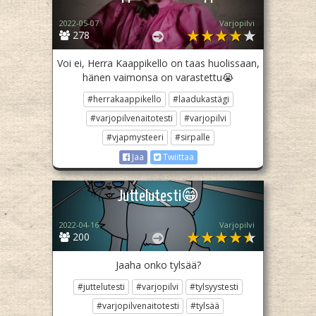
2022-05-07
Varjopilvi
278
Voi ei, Herra Kaappikello on taas huolissaan,
hänen vaimonsa on varastettu😭
#herrakaappikello
#laadukastägi
#varjopilvenaitotesti
#varjopilvi
#vjapmysteeri
#sirpalle
Jaa
Twiittaa
Juttelutesti😁
2022-04-16
Varjopilvi
200
Jaaha onko tylsää?
#juttelutesti
#varjopilvi
#tylsyystesti
#varjopilvenaitotesti
#tylsää