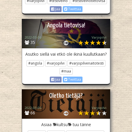
#varjopilvi
#testivelho
#testivelhotietovisa
Jaa
Twiittaa
Angola tietovisa!
2022-03-06
Varjopilvi
35
Asutko siellä vai etkö ole ikinä kuullutkaan?
#angola
#varjopilvi
#varjopilvenaitotesti
#maa
Jaa
Twiittaa
Oletko tietäjä?
2022-03-06
Varjopilvi
66
Asiaa 🐕kultsu🐕 tuu tänne