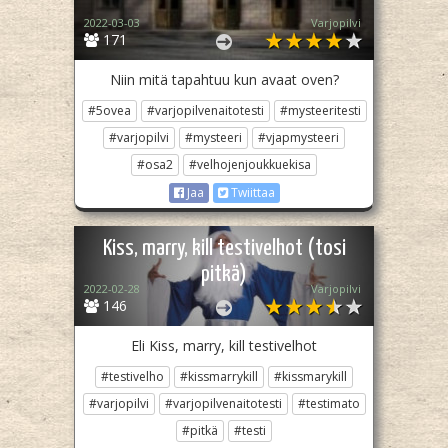
2022-03-03
Varjopilvi
171
Niin mitä tapahtuu kun avaat oven?
#5ovea
#varjopilvenaitotesti
#mysteeritesti
#varjopilvi
#mysteeri
#vjapmysteeri
#osa2
#velhojenjoukkuekisa
Jaa
Twiittaa
Kiss, marry, kill testivelhot (tosi
pitkä)
2022-02-28
Varjopilvi
146
Eli Kiss, marry, kill testivelhot
#testivelho
#kissmarrykill
#kissmarykill
#varjopilvi
#varjopilvenaitotesti
#testimato
#pitkä
#testi