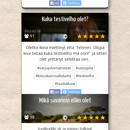
Jaa
Twiittaa
Kuka testivelho olet?
2022-02-28
Varjopilvi
91
Oletko ikinä miettinyt että "hmmm. Olispa
kiva tietää kuka testivelho mä oon!" ja sitten
olet yrittänyt selvittää sen...
#varjopilvenaitotesti
#varjopilvi
#kiitoskunosallistuitte
#testivelho
#laadukkaat
Jaa
Twiittaa
Mikä savannin eläin olet
2022-02-27
Varjopilvi
98
tuuliturkki sk ja minnu tulkaa!