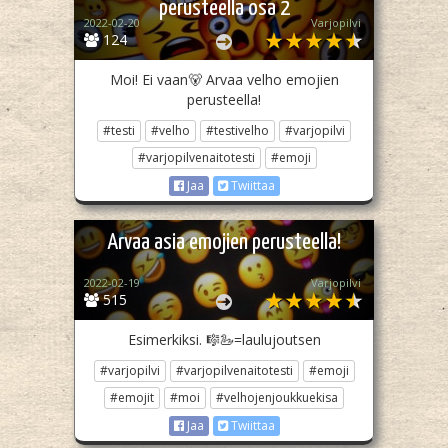
perusteella osa 2
2022-02-20
Varjopilvi
124
Moi! Ei vaan🐻 Arvaa velho emojien
perusteella!
#testi
#velho
#testivelho
#varjopilvi
#varjopilvenaitotesti
#emoji
Jaa
Twiittaa
Arvaa asia emojien perusteella!
2022-02-19
Varjopilvi
515
Esimerkiksi. 🎼🦢=laulujoutsen
#varjopilvi
#varjopilvenaitotesti
#emoji
#emojit
#moi
#velhojenjoukkuekisa
Jaa
Twiittaa