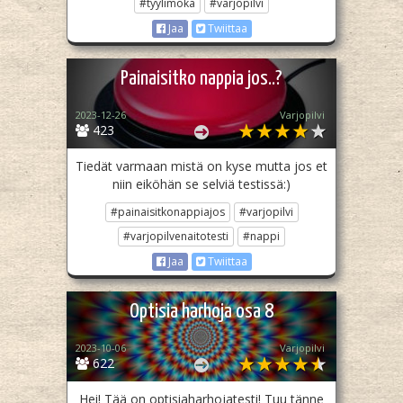
#tyylimoka
#varjopilvi
Jaa
Twiittaa
Painaisitko nappia jos..?
2023-12-26
Varjopilvi
423
Tiedät varmaan mistä on kyse mutta jos et
niin eiköhän se selviä testissä:)
#painaisitkonappiajos
#varjopilvi
#varjopilvenaitotesti
#nappi
Jaa
Twiittaa
Optisia harhoja osa 8
2023-10-06
Varjopilvi
622
Hei! Tää on optisiaharhojatesti! Tuu tänne