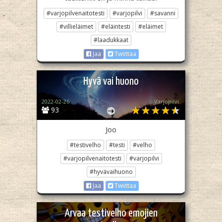
#varjopilvenaitotesti
#varjopilvi
#savanni
#villieläimet
#eläintesti
#eläimet
#laadukkaat
Jaa
Twiittaa
Hyvä vai huono
2022-02-26
Varjopilvi
93
Joo
#testivelho
#testi
#velho
#varjopilvenaitotesti
#varjopilvi
#hyvävaihuono
Jaa
Twiittaa
Arvaa testivelho emojien