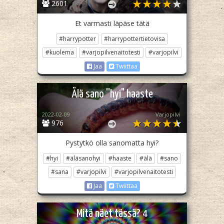
2601
Et varmasti läpäse tätä
#harrypotter
#harrypottertietovisa
#kuolema
#varjopilvenaitotesti
#varjopilvi
Jaa
Twiittaa
Älä sano ''hyi" haaste
2022-02-09
Varjopilvi
976
Pystytkö olla sanomatta hyi?
#hyi
#äläsanohyi
#haaste
#älä
#sano
#sana
#varjopilvi
#varjopilvenaitotesti
Jaa
Twiittaa
Mitä näet tässä? 4