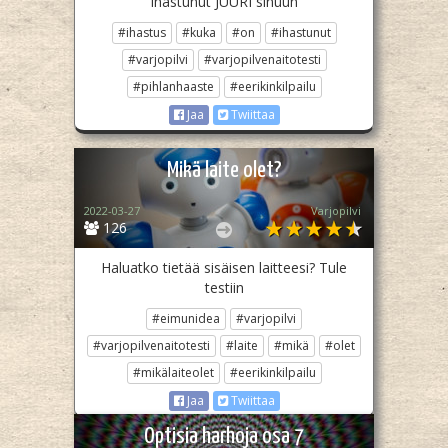
ihastunut JUURI sinuun
#ihastus
#kuka
#on
#ihastunut
#varjopilvi
#varjopilvenaitotesti
#pihlanhaaste
#eerikinkilpailu
Jaa
Twiittaa
Mikä laite olet?
2022-03-27
Varjopilvi
126
Haluatko tietää sisäisen laitteesi? Tule
testiin
#eimunidea
#varjopilvi
#varjopilvenaitotesti
#laite
#mikä
#olet
#mikälaiteolet
#eerikinkilpailu
Jaa
Twiittaa
Optisia harhoja osa 7