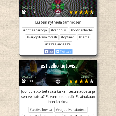
2022-03-24
Varjopilvi
1113
Juu tein nyt vielä tämmösen
#optisiaharhoja
#varjopilvi
#optinenharha
#varjopilvenaitotesti
#optinen
#harha
#testaajanhaaste
Jaa
Twiittaa
Testivelho tietovisa
2022-03-19
Varjopilvi
100
Joo luuletko tietäväsi kaiken testimadosta ja
sen velhoista? Et varmasti tiedä! Et ainakaan
ihan kaikkea
#testivelhovisa
#varjopilvenaitotesti