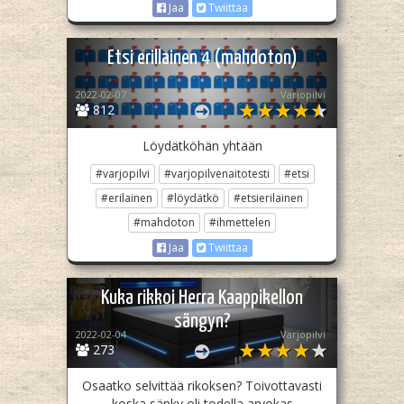
Jaa
Twiittaa
Etsi erillainen 4 (mahdoton)
2022-02-07
Varjopilvi
812
Löydätköhän yhtään
#varjopilvi
#varjopilvenaitotesti
#etsi
#erilainen
#löydätkö
#etsierilainen
#mahdoton
#ihmettelen
Jaa
Twiittaa
Kuka rikkoi Herra Kaappikellon
sängyn?
2022-02-04
Varjopilvi
273
Osaatko selvittää rikoksen? Toivottavasti
koska sänky oli todella arvokas