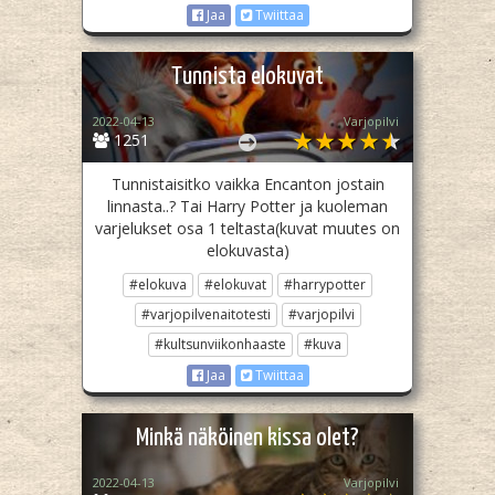
Jaa
Twiittaa
Tunnista elokuvat
2022-04-13
Varjopilvi
1251
Tunnistaisitko vaikka Encanton jostain
linnasta..? Tai Harry Potter ja kuoleman
varjelukset osa 1 teltasta(kuvat muutes on
elokuvasta)
#elokuva
#elokuvat
#harrypotter
#varjopilvenaitotesti
#varjopilvi
#kultsunviikonhaaste
#kuva
Jaa
Twiittaa
Minkä näköinen kissa olet?
2022-04-13
Varjopilvi