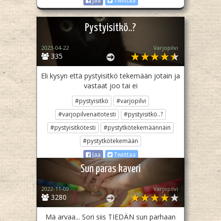
Jaa
Twiittaa
Pystyisitkö..?
2023-04-22
Varjopilvi
335
Eli kysyn että pystyisitkö tekemään jotain ja
vastaat joo tai ei
#pystyisitkö
#varjopilvi
#varjopilvenaitotesti
#pystyisitkö..?
#pystyisitkötesti
#pystytkötekemäännäin
#pystytkötekemään
Jaa
Twiittaa
Sun paras kaveri
2022-11-09
Varjopilvi
3280
Mä arvaa... Sori siis TIEDÄN sun parhaan