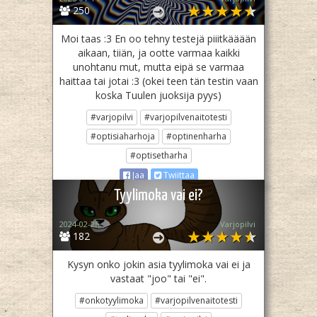
250
Moi taas :3 En oo tehny testejä piiitkääään
aikaan, tiiän, ja ootte varmaa kaikki
unohtanu mut, mutta eipä se varmaa
haittaa tai jotai :3 (okei teen tän testin vaan
koska Tuulen juoksija pyys)
#varjopilvi
#varjopilvenaitotesti
#optisiaharhoja
#optinenharha
#optisetharha
Jaa
Twiittaa
Tyylimoka vai ei?
2024-02-25
Varjopilvi
182
Kysyn onko jokin asia tyylimoka vai ei ja
vastaat "joo" tai "ei".
#onkotyylimoka
#varjopilvenaitotesti