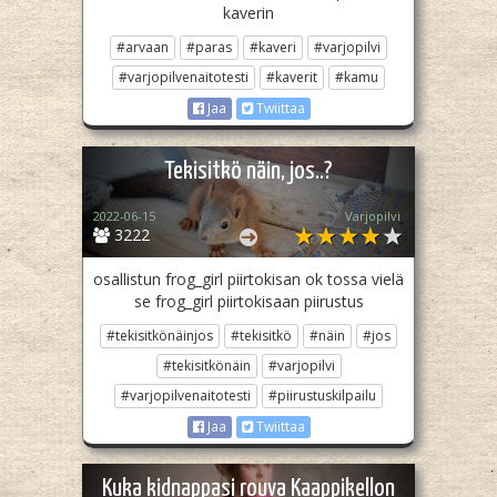
kaverin
#arvaan
#paras
#kaveri
#varjopilvi
#varjopilvenaitotesti
#kaverit
#kamu
Jaa
Twiittaa
Tekisitkö näin, jos..?
2022-06-15
Varjopilvi
3222
osallistun frog_girl piirtokisan ok tossa vielä
se frog_girl piirtokisaan piirustus
#tekisitkönäinjos
#tekisitkö
#näin
#jos
#tekisitkönäin
#varjopilvi
#varjopilvenaitotesti
#piirustuskilpailu
Jaa
Twiittaa
Kuka kidnappasi rouva Kaappikellon