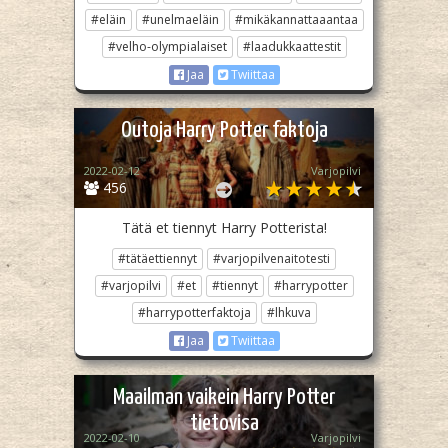
#eläin
#unelmaeläin
#mikäkannattaaantaa
#velho-olympialaiset
#laadukkaattestit
Jaa
Twiittaa
Outoja Harry Potter faktoja
2022-02-12
Varjopilvi
456
Tätä et tiennyt Harry Potterista!
#tätäettiennyt
#varjopilvenaitotesti
#varjopilvi
#et
#tiennyt
#harrypotter
#harrypotterfaktoja
#lhkuva
Jaa
Twiittaa
Maailman vaikein Harry Potter
tietovisa
2022-02-10
Varjopilvi