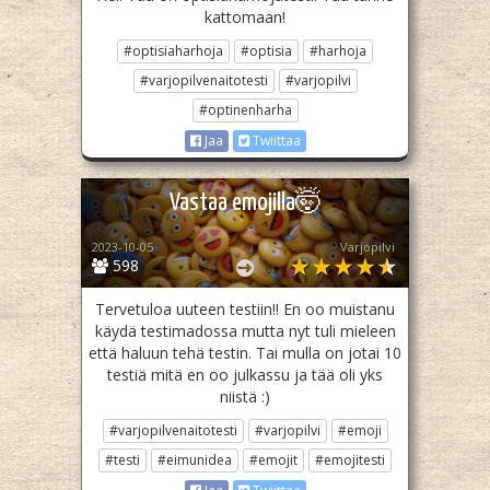
kattomaan!
#optisiaharhoja
#optisia
#harhoja
#varjopilvenaitotesti
#varjopilvi
#optinenharha
Jaa
Twiittaa
Vastaa emojilla🤯
2023-10-05
Varjopilvi
598
Tervetuloa uuteen testiin!! En oo muistanu
käydä testimadossa mutta nyt tuli mieleen
että haluun tehä testin. Tai mulla on jotai 10
testiä mitä en oo julkassu ja tää oli yks
niistä :)
#varjopilvenaitotesti
#varjopilvi
#emoji
#testi
#eimunidea
#emojit
#emojitesti