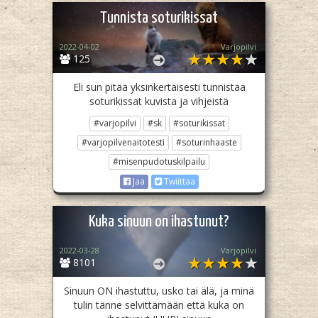
Tunnista soturikissat
2022-04-02
Varjopilvi
125
Eli sun pitää yksinkertaisesti tunnistaa
soturikissat kuvista ja vihjeistä
#varjopilvi
#sk
#soturikissat
#varjopilvenaitotesti
#soturinhaaste
#misenpudotuskilpailu
Jaa
Twiittaa
Kuka sinuun on ihastunut?
2022-03-28
Varjopilvi
8101
Sinuun ON ihastuttu, usko tai älä, ja minä
tulin tänne selvittämään että kuka on