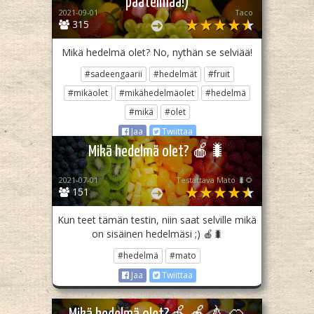
päätelmää!)
2021-09-01
Taco
315
Mikä hedelmä olet? No, nythän se selviää!
#sadeengaarii
#hedelmät
#fruit
#mikäolet
#mikähedelmäolet
#hedelmä
#mikä
#olet
Jaa
Twiittaa
Mikä hedelmä olet? 🍎🐛
2021-07-01
Testattava Mato 🐛🌻
151
Kun teet tämän testin, niin saat selville mikä
on sisäinen hedelmäsi ;) 🍎🐛
#hedelmä
#mato
Jaa
Twiittaa