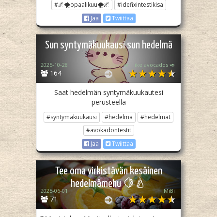
#🌌🌪opaalikuu🌪🌌
#idefixintestikisa
Jaa
Twiittaa
Sun syntymäkuukausi sun hedelmä
2025-10-28
🥑 I like avocados 🥑
164
Saat hedelmän syntymäkuukautesi
perusteella
#syntymäkuukausi
#hedelmä
#hedelmät
#avokadontestit
Jaa
Twiittaa
Tee oma virkistävän kesäinen
hedelmämehu 🍋🍐
2025-06-01
MiBi
71