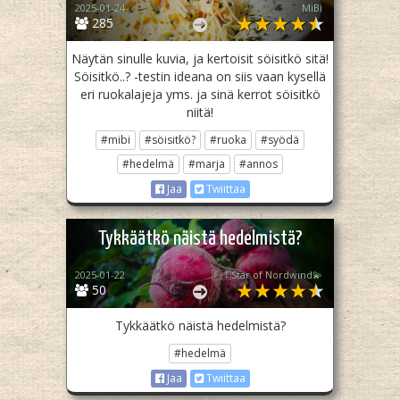
2025-01-24
MiBi
285
Näytän sinulle kuvia, ja kertoisit söisitkö sitä!
Söisitkö..? -testin ideana on siis vaan kysellä
eri ruokalajeja yms. ja sinä kerrot söisitkö
niitä!
#mibi
#söisitkö?
#ruoka
#syödä
#hedelmä
#marja
#annos
Jaa
Twiittaa
Tykkäätkö näistä hedelmistä?
2025-01-22
🇫🇮Star of Nordwind💫
50
Tykkäätkö näistä hedelmistä?
#hedelmä
Jaa
Twiittaa