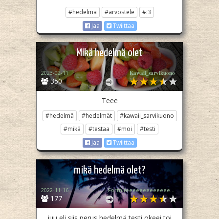
#hedelmä
#arvostele
#:3
Jaa
Twiittaa
Mikä hedelmä olet
2023-02-11
𝐊𝐚𝐰𝐚𝐢𝐢_𝐬𝐚𝐫𝐯𝐢𝐤𝐮𝐨𝐧𝐨​ ‎
350
Teee
#hedelmä
#hedelmät
#kawaii_sarvikuono
#mikä
#testaa
#moi
#testi
Jaa
Twiittaa
mikä hedelmä olet?
2022-11-16
Fortniteeeeeeeeeeeeeeeeeeeee (Tulin takas!!!)
177
juu eli siis perus hedelmä testi okeei toi