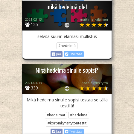
mikä hedelmä olet
2021-03-13
mattimeikäläinen
125
selvitä suurin elämäsi mullistus
#hedelmä
Jaa
Twiittaa
Mikä hedelmä sinulle sopisi?
2021-03-13
Korpinkynsityttö
339
Mikä hedelmä sinulle sopisi testaa se tällä
testillä!
#hedelmät
#hedelmä
#korpinkynsitytöntestit
Jaa
Twiittaa