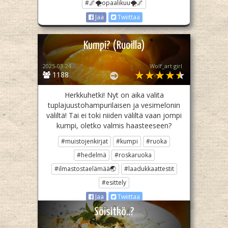
#🌌🌪opaalikuu🌪🌌
Jaa
Twiittaa
Kumpi? (Ruoilla)
2025-03-24
Wolf_art girl ‎
1188
Herkkuhetki! Nyt on aika valita
tuplajuustohampurilaisen ja vesimelonin
väliltä! Tai ei toki niiden väliltä vaan jompi
kumpi, oletko valmis haasteeseen?
#muistojenkirjat
#kumpi
#ruoka
#hedelmä
#roskaruoka
#ilmastostaelämää🌏
#laadukkaattestit
#esittely
Jaa
Twiittaa
Söisitkö..?