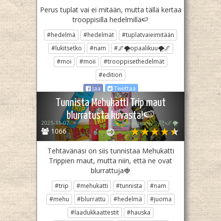
Perus tuplat vai ei mitään, mutta tällä kertaa
trooppisilla hedelmillä🍉
#hedelmä
#hedelmät
#tuplatvaieimitään
#lukitsetko
#nam
#🌌🌪opaalikuu🌪🌌
#moi
#moii
#trooppisethedelmät
#edition
Jaa
Twiittaa
Tunnista Mehukatti Trip maut
blurratusta kuvasta!🍉
2025-11-07
ᴏᴘᴀᴀʟɪӄᴜᴜᯓ₊ ⊹꧂🌌🌪
1066
Tehtävänäsi on siis tunnistaa Mehukatti
Trippien maut, mutta niin, että ne ovat
blurrattuja🍓
#trip
#mehukatti
#tunnista
#nam
#mehu
#blurrattu
#hedelmä
#juoma
#laadukkaattestit
#hauska