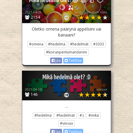
Mikä hedelmä olet?🍏 🍎 🍐 🍊
🍋 🍌
2021-04-29
omppu.on.mun.nimi
2154
Oletko omena päärynä appelsiini vai
banaani?
#omena
#hedelmä
#hedelmät
#3333
#koiranpentumandariini
Jaa
Twiittaa
Mikä hedelmä olet? :D
2021-04-04
viiruxx
146
...
#hedelmä
#hedelmät
#:)
#mikä
#viiruxx
Jaa
Twiittaa