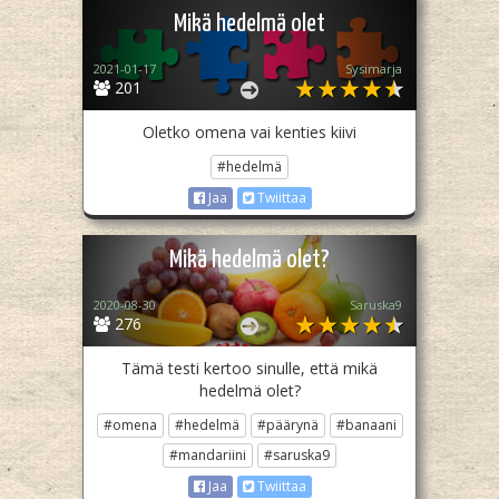
Mikä hedelmä olet
2021-01-17
Sysimarja
201
Oletko omena vai kenties kiivi
#hedelmä
Jaa
Twiittaa
Mikä hedelmä olet?
2020-08-30
Saruska9
276
Tämä testi kertoo sinulle, että mikä
hedelmä olet?
#omena
#hedelmä
#päärynä
#banaani
#mandariini
#saruska9
Jaa
Twiittaa