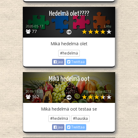
Hedelmä olet????
2020-05-17
Liitu
77
Mikä hedelmä olet
#hedelmä
Jaa
Twiittaa
Mikä hedelmä oot
2019-11-20
Piparitonbest222
362
Mikä hedelmä oot testaa se
#hedelmä
#hauska
Jaa
Twiittaa