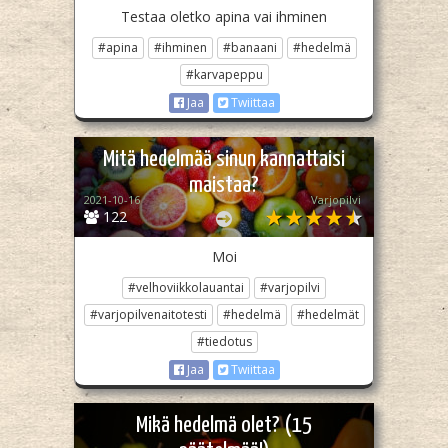
Testaa oletko apina vai ihminen
#apina
#ihminen
#banaani
#hedelmä
#karvapeppu
Jaa
Twiittaa
Mitä hedelmää sinun kannattaisi
maistaa?
2021-10-16
Varjopilvi
122
Moi
#velhoviikkolauantai
#varjopilvi
#varjopilvenaitotesti
#hedelmä
#hedelmät
#tiedotus
Jaa
Twiittaa
Mikä hedelmä olet? (15