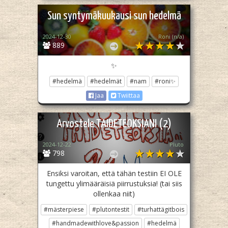
Sun syntymäkuukausi sun hedelmä
2024-12-30
Roni (n/a)
889
✨
#hedelmä
#hedelmät
#nam
#roni✨
Jaa
Twiittaa
Arvostele TAIDETEOKSIANI (2)
2024-12-22
Pluto­
798
Ensiksi varoitan, että tähän testiin EI OLE
tungettu ylimääräisiä piirrustuksia! (tai siis
ollenkaa niit)
#mästerpiese
#plutontestit
#turhattägitbois
#handmadewithlove&passion
#hedelmä