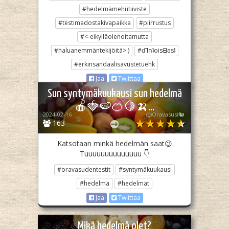
#hedelmämehutiiviste
#testimadostakivapaikka
#piirrustus
#<-eikylläolenoitamutta
#haluanemmäntekijöitä>:)
#ԁ⅂ոʇoisᗺǝsʇ
#erkinsandaalisavustetuehk
Jaa
Twiittaa
Sun syntymäkuukausi sun hedelmä
🍎🍓🍉🍊🍋🍌...
2024-02-16
🐺Oravasusi🐿
163
Katsotaan minkä hedelmän saat😉
Tuuuuuuuuuuuuuu 👇
#oravasudentestit
#syntymäkuukausi
#hedelmä
#hedelmät
Jaa
Twiittaa
Mikä hedelmä olet?