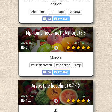
edition
#hedelmä
#putoatjos
#putoat
Jaa
Twiittaa
Mp nämä hedelmät JA marjat?!?
2023-08-06
Suklis🍫 (Tauolla!)
64
Moikka!
#suklaisentesti
#hedelmä
#mp
Jaa
Twiittaa
Arvostele hedelmät🍉🍋
2023-07-25
Luppe
120
:D