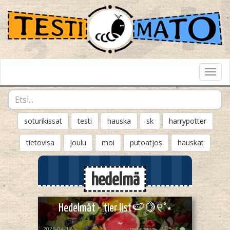
Toggl
Navig
soturikissat
testi
hauska
sk
harrypotter
tietovisa
joulu
moi
putoatjos
hauskat
hedelmä
Hedelmät - tier list🍉🍋୧˚⋆
2026-04-17
ᴏᴘᴀᴀʟɪӄᴜᴜᯓ₊ ⊹꧂🌌🌪