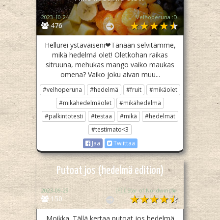
2023-10-24
Velhoperuna :D
476
Hellurei ystäväiseni❤Tänään selvitämme,
mikä hedelmä olet! Oletkohan raikas
sitruuna, mehukas mango vaiko maukas
omena? Vaiko joku aivan muu...
#velhoperuna
#hedelmä
#fruit
#mikäolet
#mikähedelmäolet
#mikähedelmä
#palkintotesti
#testaa
#mikä
#hedelmät
#testimato<3
Jaa
Twiittaa
Putoat jos (hedelmä edition)
2023-09-29
🇫🇮Star of Nordwind💫
150
Moikka. Tällä kertaa putoat jos hedelmä