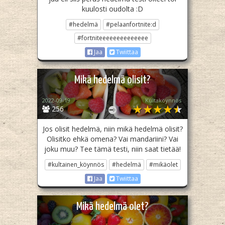
kuulosti oudolta :D
#hedelmä
#pelaanfortnite:d
#fortniteeeeeeeeeeeeee
Jaa
Twiittaa
Mikä hedelmä olisit?
2022-09-19
Kultaköynnös
256
Jos olisit hedelmä, niin mikä hedelmä olisit?
Olisitko ehkä omena? Vai mandariini? Vai
joku muu? Tee tämä testi, niin saat tietää!
#kultainen_köynnös
#hedelmä
#mikäolet
Jaa
Twiittaa
Mikä hedelmä olet?