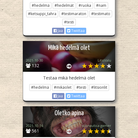
#hedelmä
#hedelmät
#ruoka
#nam
#ketsuppi_tahra
#testimaraton
#testimato
#testi
Jaa
Twiittaa
Mikä hedelmä olet
2021-10-30
LitsiValu
132
Testaa mikä hedelmä olet
#hedelmä
#mikäolet
#testi
#litsionlit
Jaa
Twiittaa
Oletko apina
2021-10-16
subnautica gamer
561