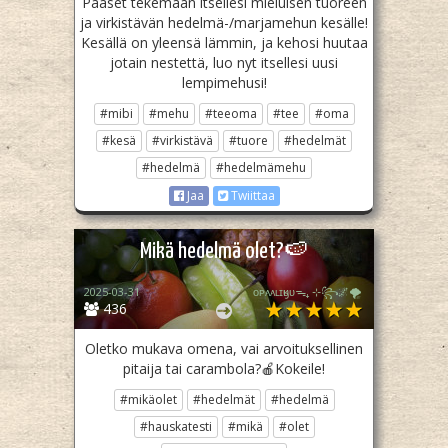
Pääset tekemään itsellesi mieluisen tuoreen
ja virkistävän hedelmä-/marjamehun kesälle!
Kesällä on yleensä lämmin, ja kehosi huutaa
jotain nestettä, luo nyt itsellesi uusi
lempimehusi!
#mibi
#mehu
#teeoma
#tee
#oma
#kesä
#virkistävä
#tuore
#hedelmät
#hedelmä
#hedelmämehu
Jaa
Twiittaa
Mikä hedelmä olet?🍉
2025-03-31
ᴏᴘᴀᴀʟɪӄᴜᴜᯓ₊ ⊹꧂🌌🌪
436
Oletko mukava omena, vai arvoituksellinen
pitaija tai carambola?🍎Kokeile!
#mikäolet
#hedelmät
#hedelmä
#hauskatesti
#mikä
#olet