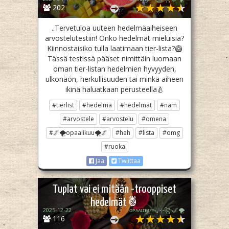
202
..Tervetuloa uuteen hedelmäaiheiseen
arvostelutestiin! Onko hedelmät mieluisia?
Kiinnostaisiko tulla laatimaan tier-lista?🥝
Tässä testissä pääset nimittäin luomaan
oman tier-listan hedelmien hyvyyden,
ulkonäön, herkullisuuden tai minkä aiheen
ikinä haluatkaan perusteella🍐
#tierlist
#hedelmä
#hedelmät
#nam
#arvostele
#arvostelu
#omena
#🌌🌪opaalikuu🌪🌌
#heh
#lista
#omg
#ruoka
Jaa
Twiittaa
Tuplat vai ei mitään -trooppiset
hedelmät🍍
2025-12-22
ᴏᴘᴀᴀʟɪӄᴜᴜᯓ₊ ⊹꧂🌌🌪
116