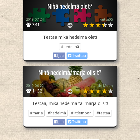
Mikä hedelmä olet?
2019-07-24
kaitsu05
341
Testaa mikä hedelmä olet!
#hedelmä
Jaa
Twiittaa
Mikä hedelmä/marja olisit?
2019-06-22
Little Moon
1132
Testaa, mikä hedelmä tai marja olisit!
#marja
#hedelmä
#littlemoon
#testaa
Jaa
Twiittaa