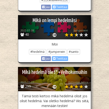
#🇺🇦kisuvelho🇺🇦
Jaa
Twiittaa
Mikä on lempi hedelmäsi
2022-01-08
Jumperwin
40
Moi
#hedelmä
#jumperwin
#santo
Jaa
Twiittaa
Mikä hedelmä olet? +Velhokamuihin
2021-11-27
Ketsuppi_tahra
299
Tämä testi kertoo mikä hedelmä olisit jos
olisit hedelmä. Vai oletko hedelmä? Viis siitä,
mennään testiin!