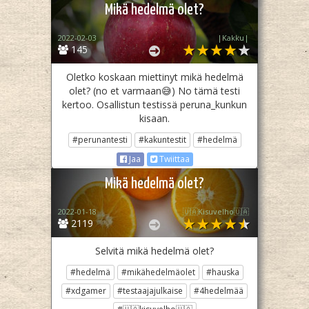
Mikä hedelmä olet?
2022-02-03
|Kakku|
145
Oletko koskaan miettinyt mikä hedelmä
olet? (no et varmaan😅) No tämä testi
kertoo. Osallistun testissä peruna_kunkun
kisaan.
#perunantesti
#kakuntestit
#hedelmä
Jaa
Twiittaa
Mikä hedelmä olet?
2022-01-18
🇺🇦Kisuvelho🇺🇦
2119
Selvitä mikä hedelmä olet?
#hedelmä
#mikähedelmäolet
#hauska
#xdgamer
#testaajajulkaise
#4hedelmää