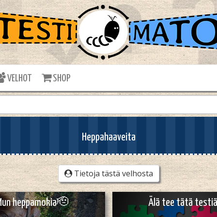
VELHOT
SHOP
Heppahaaveita
Tietoja tästä velhosta
Mun heppamokia🫡
Älä tee tätä testiä