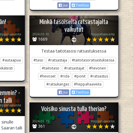
Jaa
Twiittaa
än!
Minkä tasoiselta ratsastajalta
vaikutat
eppahaaveita
2024-03-10
Heppahaaveita
1669
Testaa taitotasosi ratsastuksessa
#autaapua
#taso
#ratsastaja
#taitotasoratsastuksessa
ikätesti
#taitotaso
#ratsastajat
#hevonen
#hevoset
#rida
#ponit
#ratsastus
#ratsukangas
#heppahaaveita
aremmin? -
Jaa
Twiittaa
 talli
eppahaaveita
Voisiko sinusta tulla therian?
2024-01-15
Heppahaaveita
 sinulle
361
Saaran talli