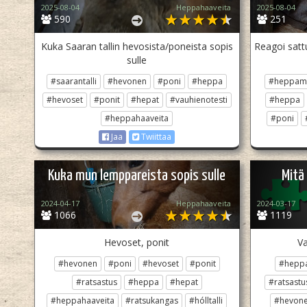
2025-08-04
Heppahaaveita
2025-08-04
590
251
Kuka Saaran tallin hevosista/poneista sopis
Reagoi satt
sulle
#saarantalli
#hevonen
#poni
#heppa
#heppam
#hevoset
#ponit
#hepat
#vauhienotesti
#heppa
#heppahaaveita
#poni
Jaa
Twiittaa
Kuka mun lemppareista sopis sulle
Mitä
2024-04-17
Heppahaaveita
2024-03-17
1066
1119
Hevoset, ponit
Va
#hevonen
#poni
#hevoset
#ponit
#heppa
#ratsastus
#heppa
#hepat
#ratsastu
#heppahaaveita
#ratsukangas
#hólltalli
#hevon