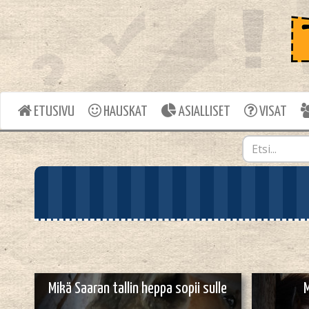
ETUSIVU
HAUSKAT
ASIALLISET
VISAT
Mikä Saaran tallin heppa sopii sulle