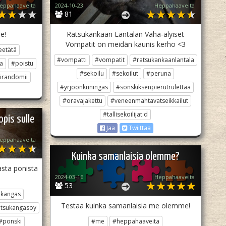
eppahaaveita
2024-10-23
Heppahaaveita
81
e!
Ratsukankaan Lantalan Vähä-älyiset
Vompatit on meidän kaunis kerho <3
eetätä
#vompatti
#vompatit
#ratsukankaanlantala
a
#poistu
#sekoilu
#sekoilut
#peruna
irandomii
#yrjöonkuningas
#sonskiksenpierutrulettaa
#oravajakettu
#veneenmahtavatseikkailut
#tallisekoilijat:d
pis sulle
Jaa
Twiittaa
eppahaaveita
Kuinka samanlaisia olemme?
sta ponista
2024-03-16
Heppahaaveita
53
ukangas
Testaa kuinka samanlaisia me olemme!
tsukangasoy
#ponski
#me
#heppahaaveita