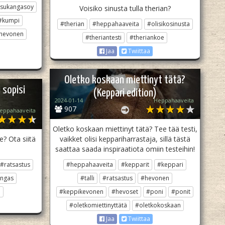
tsukangasoy
Voisiko sinusta tulla therian?
#kumpi
#therian
#heppahaaveita
#olisikosinusta
hevonen
#theriantesti
#theriankoe
Jaa
Twiittaa
Oletko koskaan miettinyt tätä?
 sopisi
(Keppari edition)
2024-01-14
Heppahaaveita
907
eppahaaveita
Oletko koskaan miettinyt tätä? Tee tää testi,
e? Ota siitä
vaikket olisi keppariharrastaja, sillä tästä
saattaa saada inspiraatiota omiin testeihin!
#ratsastus
#heppahaaveita
#kepparit
#keppari
angas
#talli
#ratsastus
#hevonen
i
#keppikevonen
#hevoset
#poni
#ponit
#oletkomiettinyttätä
#oletkokoskaan
Jaa
Twiittaa