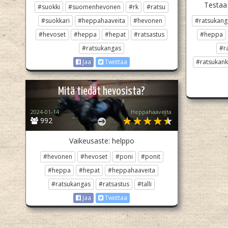
Testaa 
#suokki
#suomenhevonen
#rk
#ratsu
#suokkari
#heppahaaveita
#hevonen
#ratsukang
#hevoset
#heppa
#hepat
#ratsastus
#heppa
#ratsukangas
#r
#ratsukank
Jaa
Twiittaa
Mitä tiedät hevosista?
2024-01-14
Heppahaaveita
992
Vaikeusaste: helppo
#hevonen
#hevoset
#poni
#ponit
#heppa
#hepat
#heppahaaveita
#ratsukangas
#ratsastus
#talli
Jaa
Twiittaa