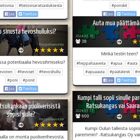
ietovisa
#tietovisaratsastuksesta
#ponskit
Jaa
Twiittaa
Jaa
Twiittaa
Auta mua päättämä
o sinusta hevoshulluksi?
2024-03-10
H
38
Heppahaaveita
Minkä testin teen?
ussa potentiaalia hevosihmiseksi?
#heppahaaveita
#apua
#auta
evonen
#hevoset
#hevoshullu
#apuaauta
#päätätesti
#m
#poni
#ponit
Jaa
Twiittaa
Jaa
Twiittaa
Kumpi talli sopii sinulle p
Ratsukangas vai Saaran
tsukankaan puoliverisistä
2024-01-17
H
sopisi sulle?
600
Heppahaaveita
Kumpi Oulun talleista sopisi
paremmin? -Ratsukangas Oy vai 
alla on monta puoliverihevosta.