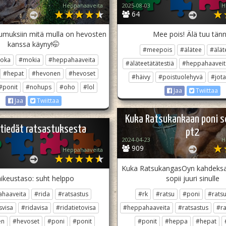
Heppahaaveita
2025-08-03
H
64
umuksiin mitä mulla on hevosten
Mee pois! Älä tuu tänn
kanssa käyny!🤭
#meepois
#älätee
#älät
oka
#mokia
#heppahaaveita
#äläteetätätestiä
#heppahaaveit
#hepat
#hevonen
#hevoset
#häivy
#poistuolehyvä
#jota
#ponit
#nohups
#oho
#lol
Jaa
Twiittaa
Jaa
Twiittaa
Kuka Ratsukankaan poni so
 tiedät ratsastuksesta
pt2
2024-04-23
H
909
Heppahaaveita
Kuka RatsukangasOyn kahdeksa
ikeustaso: suht helppo
sopii juuri sinulle
haaveita
#rida
#ratsastus
#rk
#ratsu
#poni
#rats
svisa
#ridavisa
#ridatietovisa
#heppahaaveita
#ratsastus
#ra
en
#hevoset
#poni
#ponit
#ponit
#heppa
#hepat