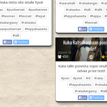
kuka niistä olisi sinulle hyvä!
#saarantalli
#ratsukangas
#ra
as
#puoliveriset
#puoliverinen
#ratsastus
#talli
#tallit
#hevonen
#hevoset
#hepat
#heppahaaveita
#heppa
#
atsukangasoy
#ratsastus
#hevoset
aanpuoliveriset
#heppahaaveita
Jaa
Twiittaa
#talli
Jaa
Twiittaa
Kuka Ratsukankaan poni
sulle?
2024-01-13
H
450
Kuka tallin poneista sopisi sinull
selvää ja tee testi!
#poni
#ponit
#rk
#ratsu
#heppahaaveita
#ratsuk
#ratsukangasoy
#tall
Jaa
Twiittaa