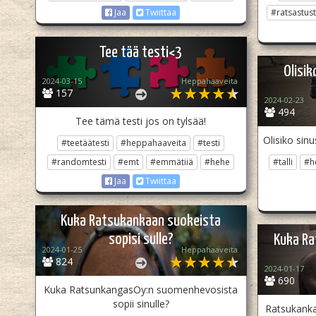
#ratsastust
Jaa
Twiittaa
Tee tää testi<3
Olisik
2024-03-15
Heppahaaveita
157
2024-02-23
494
Tee tämä testi jos on tylsää!
Olisiko sin
#teetäätesti
#heppahaaveita
#testi
#randomtesti
#emt
#emmätiiä
#hehe
#talli
#h
Jaa
Twiittaa
Kuka Ratsukankaan suokeista
sopisi sulle?
Kuka Ra
2024-01-25
Heppahaaveita
824
2024-01-17
690
Kuka RatsunkangasOy:n suomenhevosista
sopii sinulle?
Ratsukanka