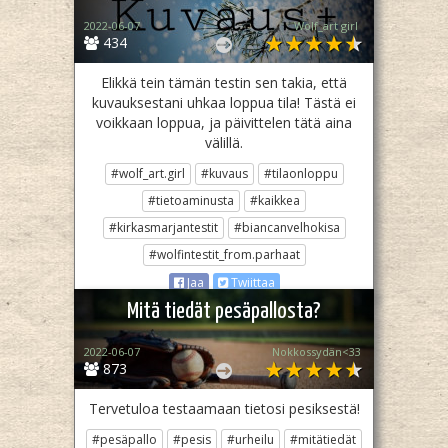
2022-06-07
Wolf_art girl ‎
434
Elikkä tein tämän testin sen takia, että
kuvauksestani uhkaa loppua tila! Tästä ei
voikkaan loppua, ja päivittelen tätä aina
välillä.
#wolf_art.girl
#kuvaus
#tilaonloppu
#tietoaminusta
#kaikkea
#kirkasmarjantestit
#biancanvelhokisa
#wolfintestit_from.parhaat
Jaa
Twiittaa
Mitä tiedät pesäpallosta?
2022-06-07
Nokkossydän<33
873
Tervetuloa testaamaan tietosi pesiksestä!
#pesäpallo
#pesis
#urheilu
#mitätiedät