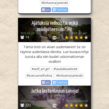
#kirkasmarjantestit
Jaa
Twiittaa
Ajatuksia velhoista, mikä
mielipiteesi on?🌺
2022-05-26
Wolf_art girl ‎
74
Tämä testi on aivan uudenlainen! Se on
täynnä uudenlaisia ideoita. Lue kuvaus/ohje
tuosta alta niin kuulet uskomattoman
sisällön!
#wolf_art.girl
#laadukkaattestit
#biancanvelhokisa
#kirkasmarjantestit
Jaa
Twiittaa
Jatka lastenlaulun sanoja!
2022-05-26
Nokkossydän<33
222