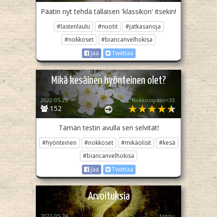
Päätin nyt tehdä tällaisen 'klassikon' itsekin!
#lastenlaulu
#nuotit
#jatkasanoja
#nokkoset
#biancanvelhokisa
Jaa
Twiittaa
Mikä kesäinen hyönteinen olet?
2022-05-25
Nokkossydän<33
152
Tämän testin avulla sen selvität!
#hyönteinen
#nokkoset
#mikäolisit
#kesä
#biancanvelhokisa
Jaa
Twiittaa
Arvoituksia
2022-05-24
loppu