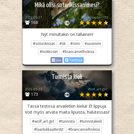
Mikä olisi soturikissanimesi?
2022-05-27
Nokkossydän<33
168
Nyt minultakin on tällainen!
#soturikissat
#sk
#nimi
#uusinimi
#nokkoset
#biancanvelhokisa
Jaa
Twiittaa
Tunnista kieli
2022-05-27
Wolf_art girl ‎
173
Tässä testissä arvailetkin kieliä! Et lippuja.
Voit myös arvata maita lipuista, halutessasi!
#wolf_art.girl
#tunnista
#tunnistakieli
#laadukkaattestit
#biancanvelhokisa