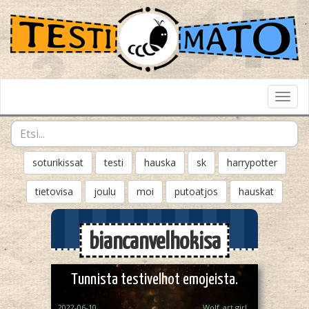
Toggl
Navig
soturikissat
testi
hauska
sk
harrypotter
tietovisa
joulu
moi
putoatjos
hauskat
biancanvelhokisa
Tunnista testivelhot emojeista.
2022-06-10
Wolf_art girl ‎