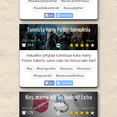
#kuukaudenpulmat
#biancanvelhokisa
#laadukkaattestit
#asiaaslyther
Jaa
Twiittaa
Tunnista Harry Potter lainauksia
2022-06-09
loppu
294
Haluatko yritytää tunnistaa kuka Harry
Potter hahmo sanoi näin tai missä näin luki?
#hp
#harrypotter
#lainaus
#tunnista
#lopputestit
#biancanvelhokisa
Jaa
Twiittaa
Kiss, marrry, kill Testivelhot! Extra
pitkä!
2022-06-09
Nokkossydän<33
179