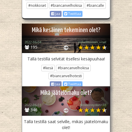
#nokkoset
#biancanvelhokisa
#biancalle
Jaa
Twiittaa
Mikä kesäinen tekeminen olet?
2022-06-04
Vilhelmiinan_visat
195
Tällä testillä selvität itsellesi kesäpuuhaa!
#kesä
#biancanvelhokisa
#biancanvelhotesti
Jaa
Twiittaa
Mikä jäätelömaku olet?
2022-06-01
Nokkossydän<33
346
Tällä testillä saat selville, mikäs jäätelömaku
olet!