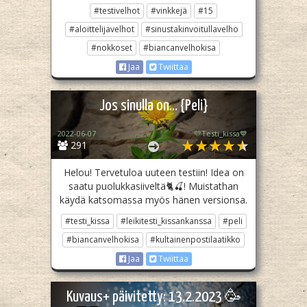
#testivelhot
#vinkkejä
#15
#aloittelijavelhot
#sinustakinvoitullavelho
#nokkoset
#biancanvelhokisa
Jaa
Twiittaa
Jos sinulla on... {Peli}
2022-06-07
💛Testi_kissa💙
291
Helou! Tervetuloa uuteen testiin! Idea on
saatu puolukkasiiveltä🐈🍒! Muistathan
käydä katsomassa myös hänen versionsa.
#testi_kissa
#leikitesti_kissankanssa
#peli
#biancanvelhokisa
#kultainenpostilaatikko
Jaa
Twiittaa
Kuvaus+ päivitetty: 13.2.2023 🥳