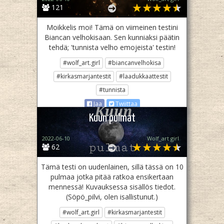
121
Moikkelis moi! Tämä on viimeinen testini
Biancan velhokisaan. Sen kunniaksi päätin
tehdä; 'tunnista velho emojeista' testin!
#wolf_art.girl
#biancanvelhokisa
#kirkasmarjantestit
#laadukkaattestit
#tunnista
Jaa
Twiittaa
Kuun pulmat
2022-06-10
Wolf_art girl ‎
62
Tämä testi on uudenlainen, sillä tässä on 10
pulmaa jotka pitää ratkoa ensikertaan
mennessä! Kuvauksessa sisällös tiedot.
(Söpö_pilvi, olen isallistunut.)
#wolf_art.girl
#kirkasmarjantestit