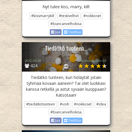
Nyt tulee kiss, marry, kill!
#kissmarrykill
#testivelhot
#nokkoset
#biancanvelhokisa
Jaa
Twiittaa
Tiedätkö tunteen...
2022-06-08
Nokkossydän<33
424
Tiedätkö tunteen, kun höläytät jotain
tyhmää kovaan ääneen? Tai olet luokkasi
kanssa retkellä ja astut syvään kuoppaan?
Katsotaan!
#tiedätkötunteen
#voih
#nokkoset
#idea
#biancanvelhokisa
Jaa
Twiittaa