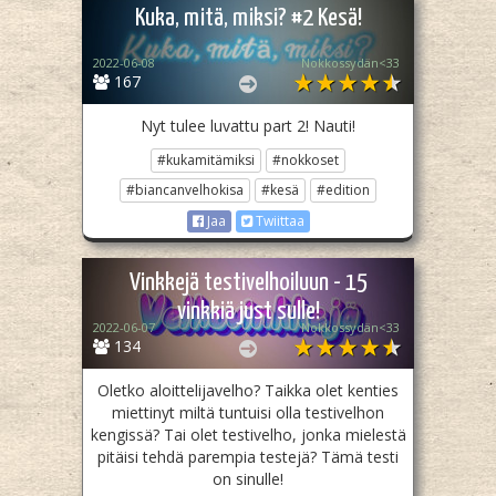
Kuka, mitä, miksi? #2 Kesä!
2022-06-08
Nokkossydän<33
167
Nyt tulee luvattu part 2! Nauti!
#kukamitämiksi
#nokkoset
#biancanvelhokisa
#kesä
#edition
Jaa
Twiittaa
Vinkkejä testivelhoiluun - 15
vinkkiä just sulle!
2022-06-07
Nokkossydän<33
134
Oletko aloittelijavelho? Taikka olet kenties
miettinyt miltä tuntuisi olla testivelhon
kengissä? Tai olet testivelho, jonka mielestä
pitäisi tehdä parempia testejä? Tämä testi
on sinulle!