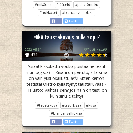
#mikäolet
#jäätelö
#jäätelömaku
#nokkoset
#biancanvelhokisa
Jaa
Twiittaa
Mikä taustakuva sinulle sopii?
2022-05-31
💛Testi_kissa💙
431
Asiaa! Pikkukettu voitko poistaa ne testit
mun tägistä? + Kisani on peruttu, sillä siinä
on vain yksi osallustuja😢! Sitten kerron
testistä! Oletko kyllästynyt taustakuvaasi?
Haluatko vaihtaa sen? Jos näin on testi on
kuin sinulle tehty!
#taustakuva
#testi_kissa
#kuva
#biancanvelhokisa
Jaa
Twiittaa