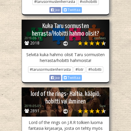
#tarusormustenherrasta
#vohobitti
Jaa
Twiittaa
Kuka Taru sormusten
herrasta/Hobitti hahmo olisit?
2019-06-11
ssofiaas
2018
Selvitä kuka hahmo olisit Taru sormusten
herrasta/hobitti hahmoista!
#tarusormustenherrasta
#lotr
#hobitti
Jaa
Twiittaa
lord of the rings- Haltia, kääpiö,
hobitti vai ihminen
2019-05-05
Susi
2891
Lord of the rings on J.R.R tolkien luoma
fantasia kirjasarja, josta on tehty myös