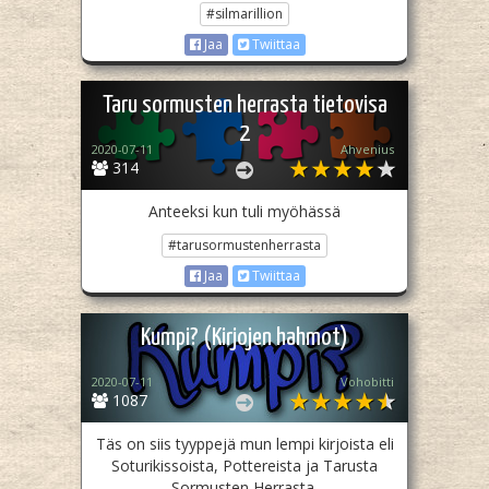
#silmarillion
Jaa
Twiittaa
Taru sormusten herrasta tietovisa
2
2020-07-11
Ahvenius
314
Anteeksi kun tuli myöhässä
#tarusormustenherrasta
Jaa
Twiittaa
Kumpi? (Kirjojen hahmot)
2020-07-11
Vohobitti
1087
Täs on siis tyyppejä mun lempi kirjoista eli
Soturikissoista, Pottereista ja Tarusta
Sormusten Herrasta.