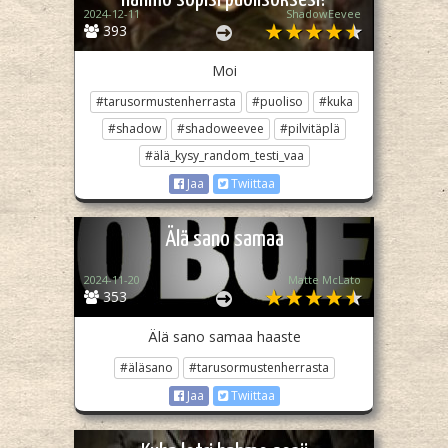
2024-12-11
ShadowEevee
393
Moi
#tarusormustenherrasta
#puoliso
#kuka
#shadow
#shadoweevee
#pilvitäplä
#älä_kysy_random_testi_vaa
Jaa
Twiittaa
Älä sano samaa
2024-11-20
Matte McLato
353
Älä sano samaa haaste
#äläsano
#tarusormustenherrasta
Jaa
Twiittaa