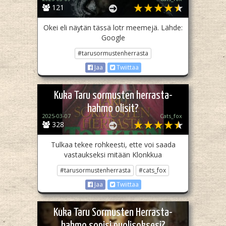
121
Okei eli näytän tässä lotr meemejä. Lähde:
Google
#tarusormustenherrasta
Jaa
Twiittaa
Kuka Taru sormusten herrasta-
hahmo olisit?
2025-03-07
Cats_fox
328
Tulkaa tekee rohkeesti, ette voi saada
vastaukseksi mitään Klonkkua
#tarusormustenherrasta
#cats_fox
Jaa
Twiittaa
Kuka Taru Sormusten Herrasta-
hahmo sopisi puolisoksesi?