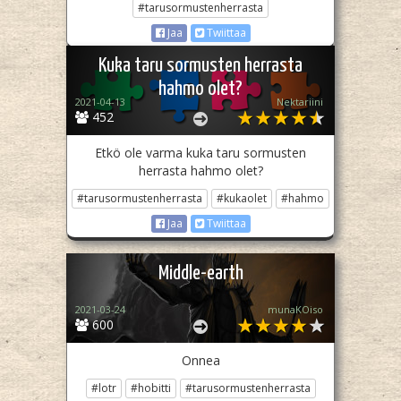
#tarusormustenherrasta
Jaa
Twiittaa
Kuka taru sormusten herrasta
hahmo olet?
2021-04-13
Nektariini
452
Etkö ole varma kuka taru sormusten
herrasta hahmo olet?
#tarusormustenherrasta
#kukaolet
#hahmo
Jaa
Twiittaa
Middle-earth
2021-03-24
munaKOiso
600
Onnea
#lotr
#hobitti
#tarusormustenherrasta