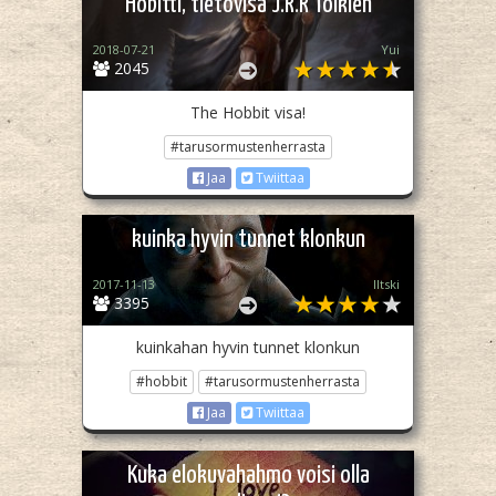
Hobitti, tietovisa J.R.R Tolkien
2018-07-21
Yui
2045
The Hobbit visa!
#tarusormustenherrasta
Jaa
Twiittaa
kuinka hyvin tunnet klonkun
2017-11-13
Iltski
3395
kuinkahan hyvin tunnet klonkun
#hobbit
#tarusormustenherrasta
Jaa
Twiittaa
Kuka elokuvahahmo voisi olla