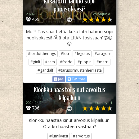
Kuka lotri hahmo sopii
puolisoksesi?
2024-08-28
~Valonjuhla~
459
Moi!!! Täs saat tietää kuka lotri hahmo sopii
puolisoksesi! (Älä ota LIIAN tosissaan)🤣😆
🤭
#lordoftherings
#lotr
#legolas
#aragorn
#ginli
#sam
#frodo
#pippin
#merri
#gandalf
#tarusormustenherrasta
Jaa
Twiittaa
Klonkku haastoi sinut arvoitus
kilpailuun
2024-04-24
Lumikynsi
786
Klonkku haastaa sinut arvoitus kilpailuun.
Otatko haasteen vastaan?
#lumikynsi
#arvoitus