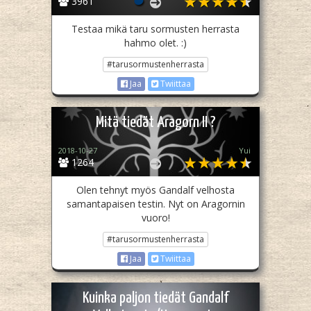
3961
Testaa mikä taru sormusten herrasta
hahmo olet. :)
#tarusormustenherrasta
Jaa
Twiittaa
Mitä tiedät Aragorn II ?
2018-10-27
Yui
1264
Olen tehnyt myös Gandalf velhosta
samantapaisen testin. Nyt on Aragornin
vuoro!
#tarusormustenherrasta
Jaa
Twiittaa
Kuinka paljon tiedät Gandalf