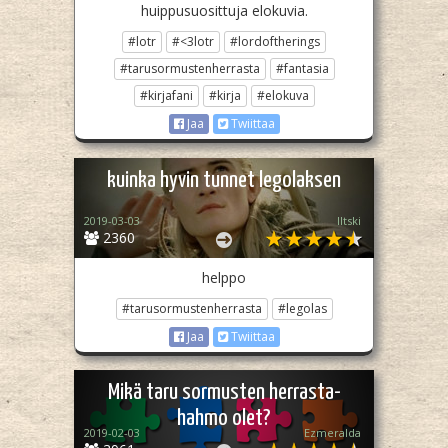
huippusuosittuja elokuvia.
#lotr
#<3lotr
#lordoftherings
#tarusormustenherrasta
#fantasia
#kirjafani
#kirja
#elokuva
Jaa
Twiittaa
kuinka hyvin tunnet legolaksen
2019-03-03
Iltski
2360
helppo
#tarusormustenherrasta
#legolas
Jaa
Twiittaa
Mikä taru sormusten herrasta-
hahmo olet?
2019-02-03
Ezmeralda