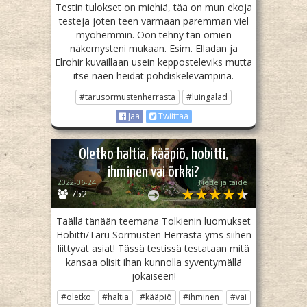
Testin tulokset on miehiä, tää on mun ekoja
testejä joten teen varmaan paremman viel
myöhemmin. Oon tehny tän omien
näkemysteni mukaan. Esim. Elladan ja
Elrohir kuvaillaan usein kepposteleviks mutta
itse näen heidät pohdiskelevampina.
#tarusormustenherrasta
#luingalad
Jaa
Twiittaa
Oletko haltia, kääpiö, hobitti,
ihminen vai örkki?
2022-06-24
Tiede ja taide
752
Täällä tänään teemana Tolkienin luomukset
Hobitti/Taru Sormusten Herrasta yms siihen
liittyvät asiat! Tässä testissä testataan mitä
kansaa olisit ihan kunnolla syventymällä
jokaiseen!
#oletko
#haltia
#kääpiö
#ihminen
#vai