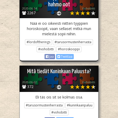
hahmo oot
2020-06-14
Vohobitti
2267
Nää ei oo oikeesti niitten tyyppien
horoskoopit, vaan sellaset mitkä mun
mielestä sopii niihin.
#lordoftherings
#tarusormustenherrasta
#vohobitti
#horoskooppi
Jaa
Twiittaa
Mitä tiedät Kuninkaan Paluusta?
2020-06-02
Vohobitti
372
Eli täs ois sit se kolmas osa.
#tarusormustenherrasta
#kuninkaanpaluu
#vohobitti