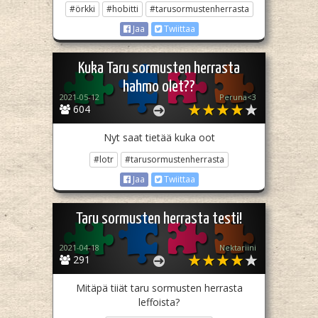
#örkki
#hobitti
#tarusormustenherrasta
Jaa
Twiittaa
Kuka Taru sormusten herrasta
hahmo olet??
2021-05-12
Peruna<3
604
Nyt saat tietää kuka oot
#lotr
#tarusormustenherrasta
Jaa
Twiittaa
Taru sormusten herrasta testi!
2021-04-18
Nektariini
291
Mitäpä tiiät taru sormusten herrasta
leffoista?