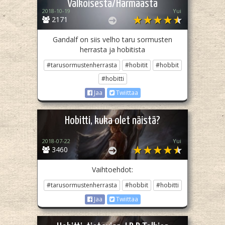
Valkoisesta/Harmaasta
2018-10-19
Yui
2171
Gandalf on siis velho taru sormusten
herrasta ja hobitista
#tarusormustenherrasta
#hobitit
#hobbit
#hobitti
Jaa
Twiittaa
Hobitti, kuka olet näistä?
2018-07-22
Yui
3460
Vaihtoehdot:
#tarusormustenherrasta
#hobbit
#hobitti
Jaa
Twiittaa