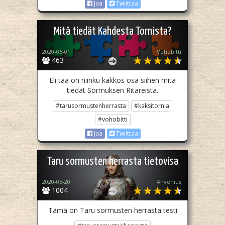
Jaa
Twiittaa
Mitä tiedät Kahdesta Tornista?
2020-06-01
Vohobitti
463
Eli tää on niinku kakkos osa siihen mitä
tiedät Sormuksen Ritareista.
#tarusormustenherrasta
#kaksitornia
#vohobitti
Jaa
Twiittaa
Taru sormusten herrasta tietovisa
2020-05-20
Ahvenius
1004
Tämä on Taru sormusten herrasta testi