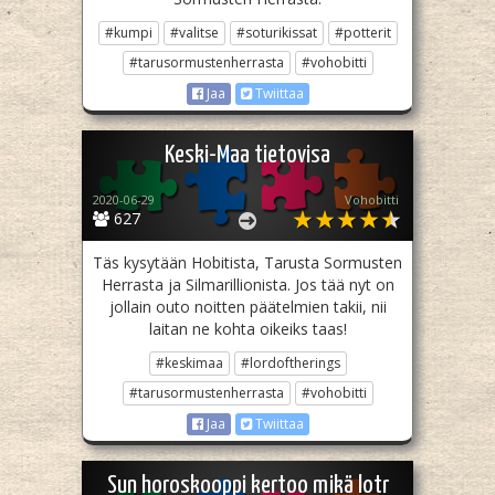
#kumpi
#valitse
#soturikissat
#potterit
#tarusormustenherrasta
#vohobitti
Jaa
Twiittaa
Keski-Maa tietovisa
2020-06-29
Vohobitti
627
Täs kysytään Hobitista, Tarusta Sormusten
Herrasta ja Silmarillionista. Jos tää nyt on
jollain outo noitten päätelmien takii, nii
laitan ne kohta oikeiks taas!
#keskimaa
#lordoftherings
#tarusormustenherrasta
#vohobitti
Jaa
Twiittaa
Sun horoskooppi kertoo mikä lotr