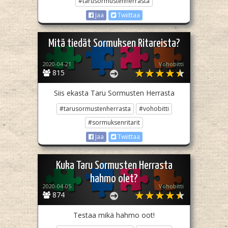
#tarusormustenherrasta
Jaa
Twiittaa
Mitä tiedät Sormuksen Ritareista?
2020-04-21
Vohobitti
815
Siis ekasta Taru Sormusten Herrasta
#tarusormustenherrasta
#vohobitti
#sormuksenritarit
Jaa
Twiittaa
Kuka Taru Sormusten Herrasta
hahmo olet?
2020-04-05
Vohobitti
874
Testaa mikä hahmo oot!