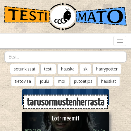
Toggl
Navig
soturikissat
testi
hauska
sk
harrypotter
tietovisa
joulu
moi
putoatjos
hauskat
tarusormustenherrasta
Lotr meemit
2025-03-09
Cats_fox