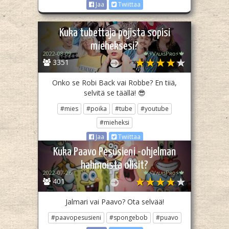
Jaa
Twiittaa
Kuka tubettaja pojista sopisi
mieheksesi?
2022-08-09
🍁⚡️VᴀʟᴀsPʀᴏ⚡️🍁
3351
Onko se Robi Back vai Robbe? En tiiä,
selvitä se täällä! 😎
#mies
#poika
#tube
#youtube
#mieheksi
Jaa
Twiittaa
Kuka Paavo Pesusieni -ohjelman
hahmoista olisit?
2022-07-26
🍁⚡️VᴀʟᴀsPʀᴏ⚡️🍁
401
Jalmari vai Paavo? Ota selvää!
#paavopesusieni
#spongebob
#puavo