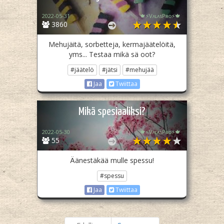
2022-05-31
🍁⚡️VᴀʟᴀsPʀᴏ⚡️🍁
3860
Mehujäitä, sorbetteja, kermajäätelöitä,
yms... Testaa mikä sä oot?
#jäätelö
#jätsi
#mehujää
Jaa
Twiittaa
Mikä spesiaaliksi?
2022-05-30
🍁⚡️VᴀʟᴀsPʀᴏ⚡️🍁
55
Äänestäkää mulle spessu!
#spessu
Jaa
Twiittaa