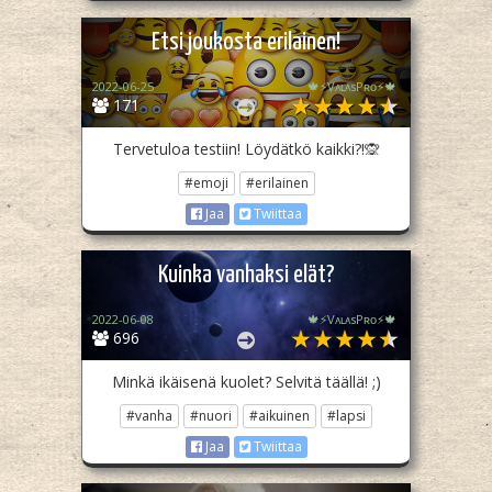
Etsi joukosta erilainen!
2022-06-25
🍁⚡️VᴀʟᴀsPʀᴏ⚡️🍁
171
Tervetuloa testiin! Löydätkö kaikki?!🙊
#emoji
#erilainen
Jaa
Twiittaa
Kuinka vanhaksi elät?
2022-06-08
🍁⚡️VᴀʟᴀsPʀᴏ⚡️🍁
696
Minkä ikäisenä kuolet? Selvitä täällä! ;)
#vanha
#nuori
#aikuinen
#lapsi
Jaa
Twiittaa