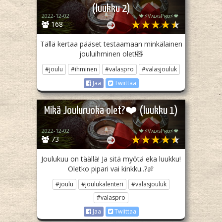
(luukku 2)
2022-12-02
🍁⚡️VᴀʟᴀsPʀᴏ⚡️🍁
168
Tällä kertaa pääset testaamaan minkälainen
jouluihminen olet!🧸
#joulu
#ihminen
#valaspro
#valasjouluk
Jaa
Twiittaa
Mikä Jouluruoka olet?❤️ (luukku 1)
2022-12-02
🍁⚡️VᴀʟᴀsPʀᴏ⚡️🍁
73
Joulukuu on täällä! Ja sitä myötä eka luukku!
Oletko pipari vai kinkku..?🍖
#joulu
#joulukalenteri
#valasjouluk
#valaspro
Jaa
Twiittaa