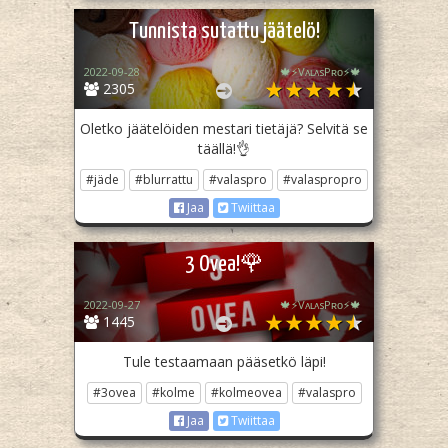
Tunnista sutattu jäätelö!
2022-09-28
🍁⚡️VᴀʟᴀsPʀᴏ⚡️🍁
2305
Oletko jäätelöiden mestari tietäjä? Selvitä se
täällä!👌
#jäde
#blurrattu
#valaspro
#valaspropro
Jaa
Twiittaa
3 Ovea!🌹
2022-09-27
🍁⚡️VᴀʟᴀsPʀᴏ⚡️🍁
1445
Tule testaamaan pääsetkö läpi!
#3ovea
#kolme
#kolmeovea
#valaspro
Jaa
Twiittaa