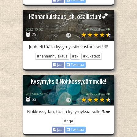
Hännänkuiskaus_sk, osallistun!💕
2022-10-02
🍁⚡️VᴀʟᴀsPʀᴏ⚡️🍁
25
Juuh eli täällä kysymyksiin vastaukset! 💜
#hännänhuiskaus
#sk
#kukatest
Jaa
Twiittaa
Kysymyksiä Nokkossydämmelle!
2022-09-29
🍁⚡️VᴀʟᴀsPʀᴏ⚡️🍁
63
Nokkossydän, täällä kysymyksiä sulle!🥳❤️
#nqa
Jaa
Twiittaa