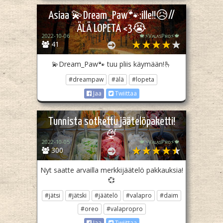
Asiaa 💫Dream_Paw🐾:ille!!😥//
ÄLÄ LOPETA <3😭
2022-10-06
🍁⚡️VᴀʟᴀsPʀᴏ⚡️🍁
41
💫Dream_Paw🐾 tuu pliis käymään!🫰
#dreampaw
#älä
#lopeta
Jaa
Twiittaa
Tunnista sotkettu jäätelöpaketti!
🍨
2022-10-05
🍁⚡️VᴀʟᴀsPʀᴏ⚡️🍁
300
Nyt saatte arvailla merkkijäätelö pakkauksia!
💞
#jätsi
#jätski
#jäätelö
#valapro
#daim
#oreo
#valapropro
Jaa
Twiittaa