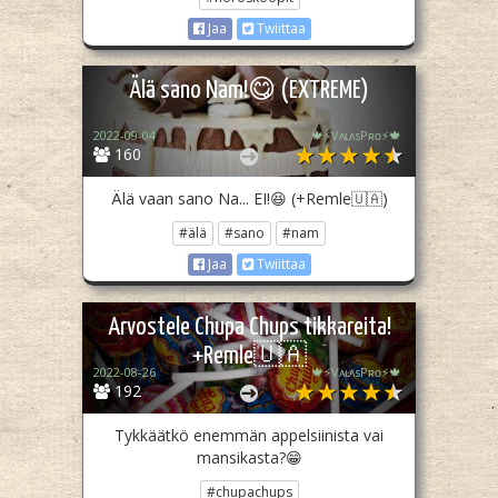
Jaa
Twiittaa
Älä sano Nam!😋 (EXTREME)
2022-09-04
🍁⚡️VᴀʟᴀsPʀᴏ⚡️🍁
160
Älä vaan sano Na... EI!😆 (+Remle🇺🇦)
#älä
#sano
#nam
Jaa
Twiittaa
Arvostele Chupa Chups tikkareita!
+Remle🇺🇦
2022-08-26
🍁⚡️VᴀʟᴀsPʀᴏ⚡️🍁
192
Tykkäätkö enemmän appelsiinista vai
mansikasta?😁
#chupachups