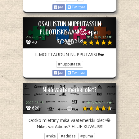
Jaa
Twiittaa
OSALLISTUN NUPPUTASSUN
PUDOTUSKISAAN!🥰 +pari
2022-08-25
🍁⚡️VᴀʟᴀsPʀᴏ⚡️🍁
kysymystä
40
ILMOITTAUDUN NUPPUTASSU!❤️
#nupputassu
Jaa
Twiittaa
Mikä vaatemerkki olet?
2022-08-25
🍁⚡️VᴀʟᴀsPʀᴏ⚡️🍁
620
Ootko miettiny mikä vaatemerkki olet?😁
Nike, vai Adidas? +LUE KUVAUS!❗️
#nike
#adidas
#puma