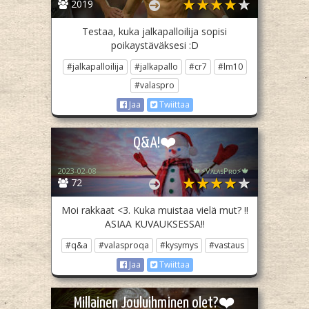
2019
Testaa, kuka jalkapalloilija sopisi
poikaystäväksesi :D
#jalkapalloilija
#jalkapallo
#cr7
#lm10
#valaspro
Jaa
Twiittaa
Q&A!❤️
2023-02-08
🍁⚡️VᴀʟᴀsPʀᴏ⚡️🍁
72
Moi rakkaat <3. Kuka muistaa vielä mut? ‼️
ASIAA KUVAUKSESSA‼️
#q&a
#valasproqa
#kysymys
#vastaus
Jaa
Twiittaa
Millainen Jouluihminen olet?❤️