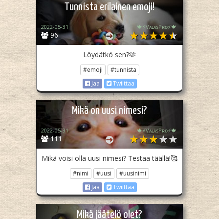
Tunnista erilainen emoji!
2022-05-31
🍁⚡️VᴀʟᴀsPʀᴏ⚡️🍁
96
Löydätkö sen?🫶
#emoji
#tunnista
Jaa
Twiittaa
Mikä on uusi nimesi?
2022-05-31
🍁⚡️VᴀʟᴀsPʀᴏ⚡️🍁
111
Mikä voisi olla uusi nimesi? Testaa täällä!🥰
#nimi
#uusi
#uusinimi
Jaa
Twiittaa
Mikä jäätelö olet?