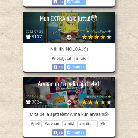
Jaa
Twiittaa
Mun EXTRA nolo juttu!😳
2022-07-26
🍁⚡️VᴀʟᴀsPʀᴏ⚡️🍁
3107
NIIIIIIN NOLOA.. :))
#nolotjutut
#nolo
Jaa
Twiittaa
Arvaan mitä peliä ajattelet!
2022-06-29
🍁⚡️VᴀʟᴀsPʀᴏ⚡️🍁
3824
Mitä peliä ajattelet? Anna kun arvaan!😱
#peli
#arvaan
#mitä
#ajattelet
#lol
Jaa
Twiittaa