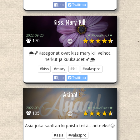
Jaa
Twiittaa
Kiss, Mary, Kill!
2022-09-20
🍁⚡️VᴀʟᴀsPʀᴏ⚡️🍁
170
🌨💕Kategoriat ovat kiss mary kill velhot,
herkut ja kuukaudet!💕🌨
#kiss
#mary
#kill
#valaspro
Jaa
Twiittaa
Asiaa!
2022-09-19
🍁⚡️VᴀʟᴀsPʀᴏ⚡️🍁
105
Asia joka saattaa kirpaista teitä... anteeksi!😔
#asia
#valaspro