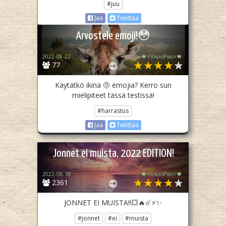
#juu
Jaa
Twiittaa
Arvostele emoji!😳
2022-08-22
🍁⚡️VᴀʟᴀsPʀᴏ⚡️🍁
77
Käytätkö ikinä 🤨 emojia? Kerro sun
mielipiteet tässä testissä!
#harrastus
Jaa
Twiittaa
Jonnet ei muista, 2022 EDITION!
2022-08-18
🍁⚡️VᴀʟᴀsPʀᴏ⚡️🍁
2361
JONNET EI MUISTA!!💥🔥☄️⚡️✨
#jonnet
#ei
#muista