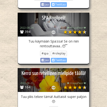
Jaa
Twiittaa
SPA Roolipeli!
2022-08-24
🍁⚡️VᴀʟᴀsPʀᴏ⚡️🍁
394
Tuu käymään Spa:ssa! Se on niin
rentouttavaa...😴
#spa
#roleplay
Jaa
Twiittaa
Kerro sun rehellinen mielipide täällä!
2022-08-23
🍁⚡️VᴀʟᴀsPʀᴏ⚡️🍁
164
Tuu pliis tekee tämä! Auttaisit super paljon
🥺