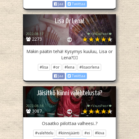
Jaa
Twiittaa
Lisa Or Lena!
2022-08-17
🍁⚡️VᴀʟᴀsPʀᴏ⚡️🍁
2273
Mäkin päätin tehä! Kysymys kuuluu, Lisa or
Lena?❤️‍🔥
#lisa
#or
#lena
#lisaorlena
Jaa
Twiittaa
Jäisitkö kiinni valehtelusta?
2022-08-16
🍁⚡️VᴀʟᴀsPʀᴏ⚡️🍁
3087
Osaatko piilottaa valheesi..?
#valehtelu
#kiinnijäänti
#ei
#kiva