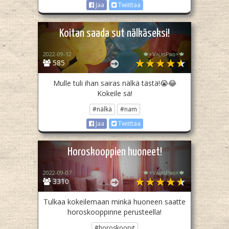
Jaa
Twiittaa
Koitan saada sut nälkäseksi!
2022-09-12
🍁⚡️VᴀʟᴀsPʀᴏ⚡️🍁
585
Mulle tuli ihan sairas nälkä tästä!😭😂
Kokeile sä!
#nälkä
#nam
Jaa
Twiittaa
Horoskooppien huoneet!
2022-09-07
🍁⚡️VᴀʟᴀsPʀᴏ⚡️🍁
3310
Tulkaa kokeilemaan minkä huoneen saatte
horoskooppinne perusteella!
#horoskoopit