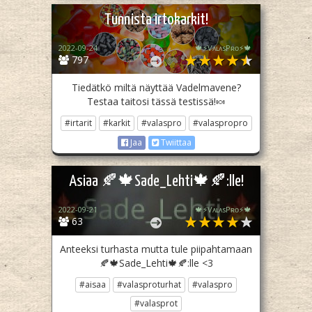
Tunnista irtokarkit!
2022-09-24
🍁⚡️VᴀʟᴀsPʀᴏ⚡️🍁
797
Tiedätkö miltä näyttää Vadelmavene?
Testaa taitosi tässä testissä!🍬
#irtarit
#karkit
#valaspro
#valaspropro
Jaa
Twiittaa
Asiaa 🍂🍁Sade_Lehti🍁🍂:lle!
2022-09-21
🍁⚡️VᴀʟᴀsPʀᴏ⚡️🍁
63
Anteeksi turhasta mutta tule piipahtamaan
🍂🍁Sade_Lehti🍁🍂:lle <3
#aisaa
#valasproturhat
#valaspro
#valasprot