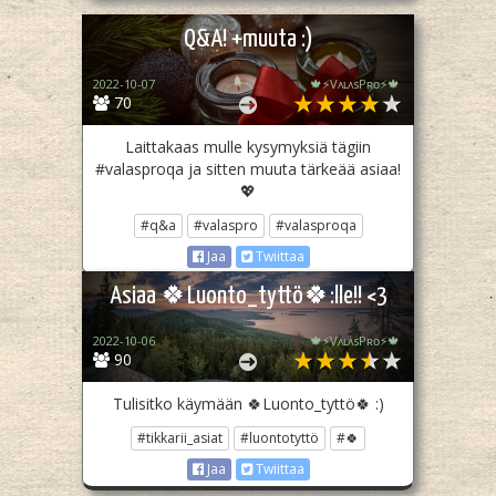
Q&A! +muuta :)
2022-10-07
🍁⚡️VᴀʟᴀsPʀᴏ⚡️🍁
70
Laittakaas mulle kysymyksiä tägiin
#valasproqa ja sitten muuta tärkeää asiaa!
💖
#q&a
#valaspro
#valasproqa
Jaa
Twiittaa
Asiaa 🍀Luonto_tyttö🍀:lle!! <3
2022-10-06
🍁⚡️VᴀʟᴀsPʀᴏ⚡️🍁
90
Tulisitko käymään 🍀Luonto_tyttö🍀 :)
#tikkarii_asiat
#luontotyttö
#🍀
Jaa
Twiittaa