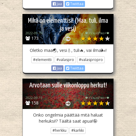
Jaa
Twiittaa
Mikä on elementtisi! (Maa, tuli, ilma
ja vesi)
2022-09-19
🍁⚡️VᴀʟᴀsPʀᴏ⚡️🍁
173
Oletko maa🌏, vesi💧, tuli🔥, vai ilma🌬!
#elementti
#valaspro
#valaspropro
Jaa
Twiittaa
Arvotaan sulle viikonloppu herkut!
2022-09-13
🍁⚡️VᴀʟᴀsPʀᴏ⚡️🍁
158
Onko ongelmia päättää mitä haluat
herkuksi!? Täältä saat apua!🤪
#herkku
#karkki