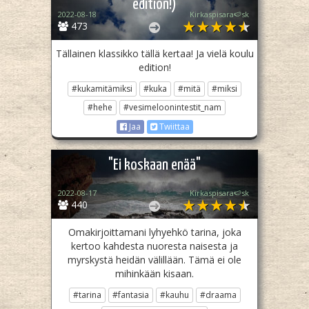
edition!)
2022-08-18
Kirkaspisara🍉sk
473
Tällainen klassikko tällä kertaa! Ja vielä koulu
edition!
#kukamitämiksi
#kuka
#mitä
#miksi
#hehe
#vesimeloonintestit_nam
Jaa
Twiittaa
"Ei koskaan enää"
2022-08-17
Kirkaspisara🍉sk
440
Omakirjoittamani lyhyehkö tarina, joka
kertoo kahdesta nuoresta naisesta ja
myrskystä heidän välillään. Tämä ei ole
mihinkään kisaan.
#tarina
#fantasia
#kauhu
#draama