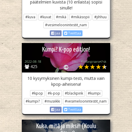
päätelmien kuvista (10 erilaista) sopisi
sinulle!
#kuva
#kuvat
#mikä
#mikäsopii
#jihhuu
#vesimeloonintestit_nam
Jaa
Twiittaa
Kumpi? K-pop edition!
2022-08-18
Kirkaspisara🍉sk
425
10 kysymyksinen kumpi-testi, mutta vain
kpop-aiheisena!
#kpop
#k-pop
#blackpink
#kumpi
#kumpi?
#musiikki
#vesimeloonintestit_nam
Jaa
Twiittaa
Kuka, mitä ja miksi!! (Koulu