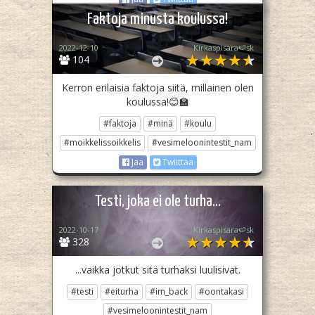
Faktoja minusta koulussa!
2022-12-10
Kirkaspisara🍉sk
104
Kerron erilaisia faktoja siitä, millainen olen
koulussa!😊🏫
#faktoja
#minä
#koulu
#moikkelissoikkelis
#vesimeloonintestit_nam
Jaa
Twiittaa
Testi, joka ei ole turha...
2022-10-17
Kirkaspisara🍉sk
328
...vaikka jotkut sitä turhaksi luulisivat.
#testi
#eiturha
#im_back
#oontakasi
#vesimeloonintestit_nam