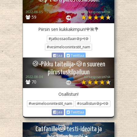
2022-08-05
Kirkaspisara🍉sk
59
Piirsin sen kukkakimpun!🌹🌺💐
#jatkossaollaan🍪p•t🍪
#vesimeloonintestit_nam
Jaa
Twiittaa
🍪•Pikku taiteilija•🍪n suureen
piirustuskilpailuun
2022-08-04
Kirkaspisara🍉sk
70
Osallistun!
#vesimeloonintestit_nam
#osallistun🍪p•t🍪
Jaa
Twiittaa
Catfanille🐱 testi-ideoita ja