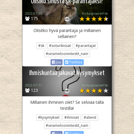
Olisiko sinusta sk-parantajaksi?
2022-07-13
Kirkaspisara🍉sk
175
Olisitko hyvä parantaja ja millainen
sellainen?
#sk
#soturikissat
#parantajat
#vesimeloonintestit_nam
Jaa
Twiittaa
Ihmiskuntaa jakavat kysymykset
2022-07-11
Kirkaspisara🍉sk
123
Millainen ihminen olet? Se selviää tällä
testillä!
#kysymykset
#ihmiset
#alienit
#vesimeloonintestit_nam
Jaa
Twiittaa