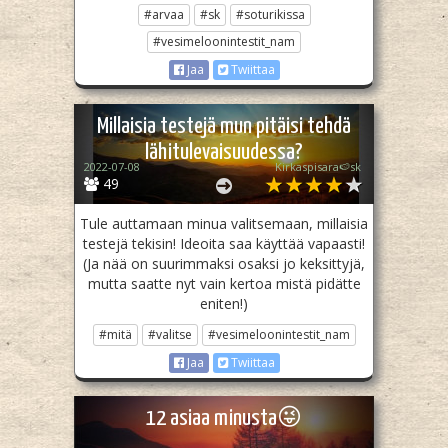
#arvaa
#sk
#soturikissa
#vesimeloonintestit_nam
Jaa
Twiittaa
Millaisia testejä mun pitäisi tehdä
lähitulevaisuudessa?
2022-07-08
Kirkaspisara🍉sk
49
Tule auttamaan minua valitsemaan, millaisia
testejä tekisin! Ideoita saa käyttää vapaasti!
(Ja nää on suurimmaksi osaksi jo keksittyjä,
mutta saatte nyt vain kertoa mistä pidätte
eniten!)
#mitä
#valitse
#vesimeloonintestit_nam
Jaa
Twiittaa
12 asiaa minusta😜