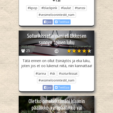
💗💃🎤
#kpop
#blackpink
#laulut
#tanssi
#vesimeloonintestit_nam
Jaa
Twiittaa
Soturikissatarinani eli Ukkosen
synnyn toinen luku
2022-07-16
Kirkaspisara🍉sk
25
Tätä ennen on ollut Esinäytös ja eka luku,
joten jos et oo lukenut niitä, niin kannattaa!
#tarina
#sk
#soturikissat
#vesimeloonintestit_nam
Jaa
Twiittaa
Oletko omakeksimäni klaanin
päällikkö, varapäällikkö vai
2022-07-15
Kirkaspisara🍉sk