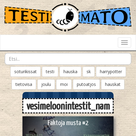
Toggl
Navig
soturikissat
testi
hauska
sk
harrypotter
tietovisa
joulu
moi
putoatjos
hauskat
vesimeloonintestit_nam
Faktoja musta #2
2023-02-23
Kirkaspisara🍉sk