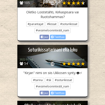
parantaja?
105
Oletko Loistetähti, Kirkaspisara vai
Ruotohammas?
#parantajat
#kissat
#soturikissat
#vesimeloonintestit_nam
Jaa
Twiittaa
Soturikissatarinani eka luku
2022-07-14
Kirkaspisara🍉sk
54
"Kirjan" nimi on siis Ukkosen synty.🌩⚡️
#tarina
#sk
#soturikissat
#vesimeloonintestit_nam
Jaa
Twiittaa