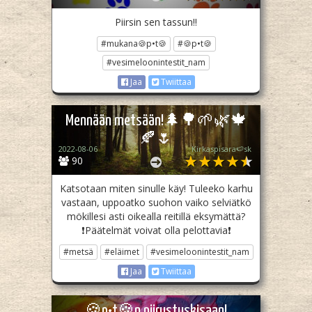
Piirsin sen tassun!!
#mukana🍪p•t🍪
#🍪p•t🍪
#vesimeloonintestit_nam
Jaa
Twiittaa
Mennään metsään!🌲🌳🌱🌿🍁
🍂🌷
2022-08-06
Kirkaspisara🍉sk
90
Katsotaan miten sinulle käy! Tuleeko karhu
vastaan, uppoatko suohon vaiko selviätkö
mökillesi asti oikealla reitillä eksymättä?
❗️Päätelmät voivat olla pelottavia❗️
#metsä
#eläimet
#vesimeloonintestit_nam
Jaa
Twiittaa
🍪p•t🍪n piirustuskisaan!