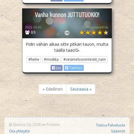
Vanha kunnon JUTTUTUOKIO!
2022-03-02
Kirkaspisara🍉sk
69
Pidin vähän aikaa sitte pitkän tauon, mutta
täällä taas!🥳
#hehe
#moikka
#vesimeloonintestit_nam
Jaa
Twiittaa
« Edellinen
Seuraava »
Qumos Oy 2026
/w
Proomu
Tietoa Palvelusta
Ota yhteyttä
Säännöt