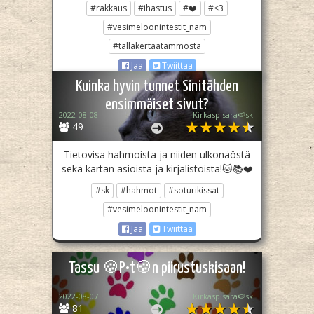
#rakkaus
#ihastus
#❤️
#<3
#vesimeloonintestit_nam
#tälläkertaatämmöstä
Jaa
Twiittaa
Kuinka hyvin tunnet Sinitähden
ensimmäiset sivut?
2022-08-08
Kirkaspisara🍉sk
49
Tietovisa hahmoista ja niiden ulkonäöstä
sekä kartan asioista ja kirjalistoista!🐱📚❤️
#sk
#hahmot
#soturikissat
#vesimeloonintestit_nam
Jaa
Twiittaa
Tassu 🍪P•t🍪n piirustuskisaan!
2022-08-07
Kirkaspisara🍉sk
81