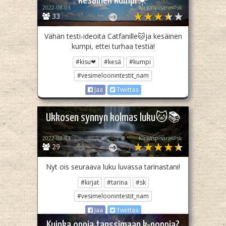
kesäinen kumpi☀️
2022-08-03
Kirkaspisara🍉sk
33
Vähän testi-ideoita Catfanille🐱ja kesäinen
kumpi, ettei turhaa testiä!
#kisu❤
#kesä
#kumpi
#vesimeloonintestit_nam
Jaa
Twiittaa
Ukkosen synnyn kolmas luku🐱📚
2022-08-03
Kirkaspisara🍉sk
29
Nyt ois seuraava luku luvassa tarinastani!
#kirjat
#tarina
#sk
#vesimeloonintestit_nam
Jaa
Twiittaa
Kuinka oppia tanssimaan k-poppia?