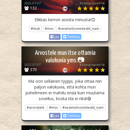
2022-07-07
Kirkaspisara🍉sk
132
Elikkäs kerron asioita minusta!🙃
#testi
#moi
#vesimeloonintestit_nam
Jaa
Twiittaa
Arvostele mun itse ottamia
valokuvia yms.📷
2022-07-07
Kirkaspisara🍉sk
370
Mä oon sellainen tyyppi, joka ottaa niin
paljon valokuvia, että kohta mun
puhelimeen ei mahdu enää kuin muutama
sovellus, koska tila ei riitä!😅
#arvostele
#moi
#vesimeloonintestit_nam
Jaa
Twiittaa