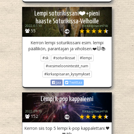
Lempi soturikissani❤️+pieni
haaste Soturikissa-Velhoille
2022-07-19
Kirkaspisara🍉sk
55
Kerron lempi soturikissani esim. lempi
päällikön, parantajan ja viholisen.❤️🐱📚
#sk
#soturikissat
#lempi
#vesimeloonintestit_nam
#kirkaspisaran_kysymykset
Jaa
Twiittaa
Lempi k-pop kappaleeni
2022-07-18
Kirkaspisara🍉sk
152
Kerron siis top 5 lempi k-pop kappalettani.🖤