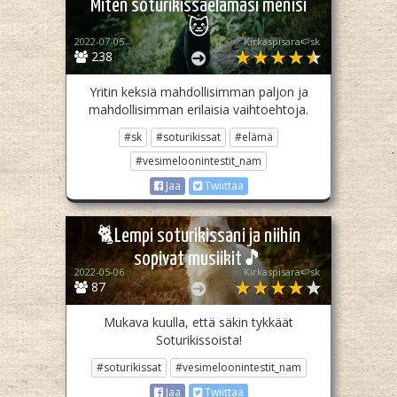
Miten soturikissaelämäsi menisi
🐱
2022-07-05
Kirkaspisara🍉sk
238
Yritin keksiä mahdollisimman paljon ja
mahdollisimman erilaisia vaihtoehtoja.
#sk
#soturikissat
#elämä
#vesimeloonintestit_nam
Jaa
Twiittaa
🐈Lempi soturikissani ja niihin
sopivat musiikit🎵
2022-05-06
Kirkaspisara🍉sk
87
Mukava kuulla, että säkin tykkäät
Soturikissoista!
#soturikissat
#vesimeloonintestit_nam
Jaa
Twiittaa