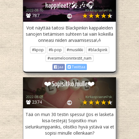
kappaleet?🎤🎶🎧
2022-08-10
Kirkaspisara🍉sk
787
Voit näyttää taitosi Blackpinkin kappaleiden
sanojen tietämisen suhteen tai vain kokeilla
onneasi niiden arvaamisessa!🎶
#kpop
#k-pop
#musiikki
#blackpink
#vesimeloonintestit_nam
Jaa
Twiittaa
❤️Sopisitko mulle❤️
2022-08-08
Kirkaspisara🍉sk
2374
Tää on mun 30 testin spessu! (Jos ei lasketa
kisa-testejä) Sopisitko mun
sielunkumppaniks, olisitko hyvä ystävä vai et
sopisi minulle ollenkaan?