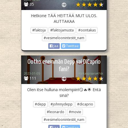
35
Hetkone TÄÄ HEITTÄÄ MUT ULOS.
AUTTAKAA
#faktoja
#faktojamusta
#oontakas
#vesimeloonintestit_nam
Jaa
Twiittaa
Ootko enemmän Depp vai DiCaprio
fani?
2023-01-05
Kirkaspisara🍉sk
111
Olen itse hulluna molempiin!😏🔥🌟 Entä
sinä?
#depp
#johnnydepp
#dicaprio
#leonardo
#movie
#vesimeloonintestit_nam
Jaa
Twiittaa