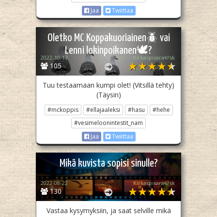
Jaa
Twiittaa
Oletko MC Koppakuoriainen🪲 vai
Lenni lokinpoikanen🕊?
2022-10-17
Kirkaspisara🍉sk
105
Tuu testaamaan kumpi olet! (Vitsillä tehty)
(Täysin)
#mckoppis
#ellajaaleksi
#hasu
#hehe
#vesimeloonintestit_nam
Jaa
Twiittaa
Mikä kuvista sopisi sinulle?
2022-08-22
Kirkaspisara🍉sk
130
Vastaa kysymyksiin, ja saat selville mikä