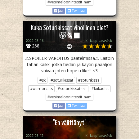
#vesimeloonintestit_nam
Jaa
Twiittaa
Kuka Soturikissat vihollinen olet?
😾🐈‍⬛
2022-08-16
Kirkaspisara🍉sk
268
⚠️SPOILER-VAROITUS päätelmissä⚠️ Laitoin
tähän kaikki jotka tiedän ja käytin paaaljon
vaivaa joten hope u like!!! <3
#sk
#soturikissat
#soturikissa
#warriorcats
#soturikissatesti
#kukaolet
#vesimeloonintestit_nam
Jaa
Twiittaa
"En välittänyt"
2022-08-12
Kirkaspisara🍉sk