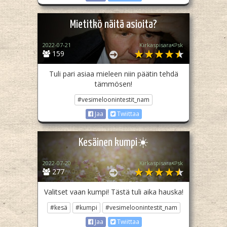
Mietitkö näitä asioita?
2022-07-21
Kirkaspisara🍉sk
159
Tuli pari asiaa mieleen niin päätin tehdä
tämmösen!
#vesimeloonintestit_nam
Jaa
Twiittaa
Kesäinen kumpi☀️
2022-07-20
Kirkaspisara🍉sk
277
Valitset vaan kumpi! Tästä tuli aika hauska!
#kesä
#kumpi
#vesimeloonintestit_nam
Jaa
Twiittaa