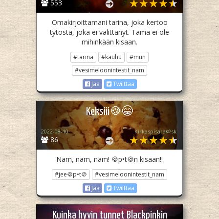
553
Omakirjoittamani tarina, joka kertoo
tytöstä, joka ei välittänyt. Tämä ei ole
mihinkään kisaan.
#tarina
#kauhu
#mun
#vesimeloonintestit_nam
Jaa
Twiittaa
Keksiii🍪😁
2022-08-10
Kirkaspisara🍉sk
86
Nam, nam, nam! 🍪p•t🍪n kisaan!!
#jee🍪p•t🍪
#vesimeloonintestit_nam
Jaa
Twiittaa
Kuinka hyvin tunnet Blackpinkin