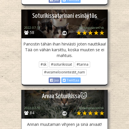
Soturikissatarinani esinäytös
2022-07-11
Kirkaspisara🍉sk
58
Panostin tähän ihan hirviästi joten nauttikaa!
Tää on vähän karsittu, koska muuten se ei
mahtuis.
#sk
#soturikissat
#tarina
#vesimeloonintestit_nam
Jaa
Twiittaa
Arvaa Soturikissa🐱
2022-07-10
Kirkaspisara🍉sk
84
Annan muutaman vihjeen ja sinä arvaat!