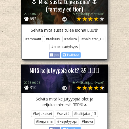
🌷 Mikä susta tulee isona? 🌷
(fantasy edition)
2026-06-06
☕🪶~(ℍaltijatar)~📖🍂
695
Selvitä mitä susta tulee isona! 🧙🏼‍♀️🌸
#ammatit
#taikuus
#selvitä
#haltijatar_13
#cracotadylsyys
Jaa
Twiittaa
Mitä keijutyyppiä olet? 🌸🧚🏼‍♀️
2026-06-06
☕🪶~(ℍaltijatar)~📖🍂
310
Selvitä mitä keijutyyppiä olet ja
keijukaisnimesi!! 🧚🏼‍♀️🌺🌷
#keijukaiset
#selvitä
#haltijatar_13
#keijunimi
#keijutyyppi
#luova