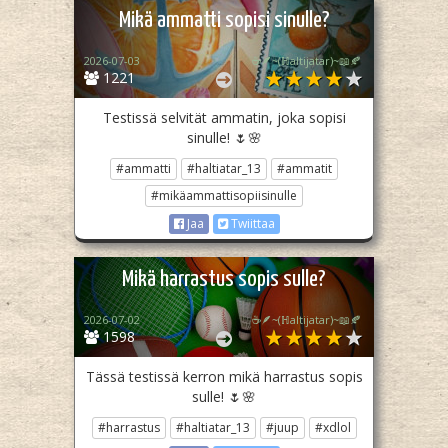
Mikä ammatti sopisi sinulle?
2026-07-03
☕🪶~(ℍaltijatar)~📖🍂
1221
Testissä selvität ammatin, joka sopisi
sinulle! 🌷🌸
#ammatti
#haltiatar_13
#ammatit
#mikäammattisopiisinulle
Jaa
Twiittaa
Mikä harrastus sopis sulle?
2026-07-02
☕🪶~(ℍaltijatar)~📖🍂
1598
Tässä testissä kerron mikä harrastus sopis
sulle! 🌷🌸
#harrastus
#haltiatar_13
#juup
#xdlol