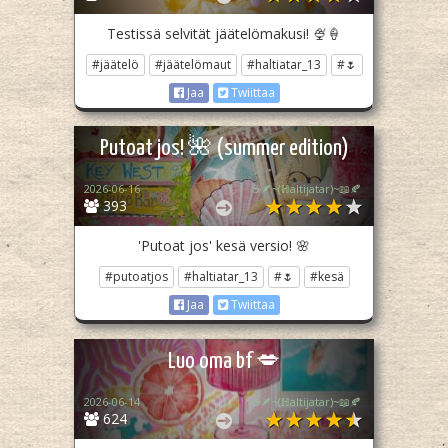
Testissä selvität jäätelömakusi! 🍨🍦
#jäätelö
#jäätelömaut
#haltiatar_13
#🌷
Jaa
Twiittaa
Putoat jos! 🌺 (summer edition)
2026-06-16
☕🪶~(ℍaltijatar)~📖🍂
393
'Putoat jos' kesä versio! 🌸
#putoatjos
#haltiatar_13
#🌷
#kesä
Jaa
Twiittaa
Luo oma bf 💋
2026-06-14
☕🪶~(ℍaltijatar)~📖🍂
624