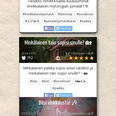
Tiedätkö nimeltä kaikki kuuluisimmat
kreikkalaisen mytologian Jumalat? 🌸
#kreikkalaisetjumalat
#tietovisa
#booklover
#🇬🇷💫🌸
#jumalat/jumalattaret
#vaikea
Jaa
Twiittaa
Minkälainen talo sopisi sinulle? 🏡
2026-07-12
☕🪶~(ℍaltijatar)~📖🍂
792
Minkälainen paikka sopisi sinun talollesi ja
minkälainen talo sopisi sinulle? ✨🏡
#talo
#koti
#booklover
#🏡🌷💫
#paikka
Jaa
Twiittaa
Biisi vinkkausta! 🎶
2026-07-10
☕🪶~(ℍaltijatar)~📖🍂