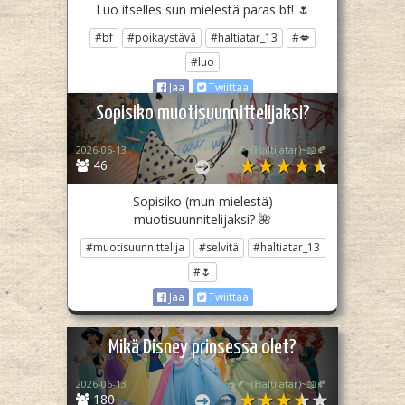
Luo itselles sun mielestä paras bf! 🌷
#bf
#poikaystävä
#haltiatar_13
#💋
#luo
Jaa
Twiittaa
Sopisiko muotisuunnittelijaksi?
2026-06-13
☕🪶~(ℍaltijatar)~📖🍂
46
Sopisiko (mun mielestä)
muotisuunnitelijaksi? 🌺
#muotisuunnittelija
#selvitä
#haltiatar_13
#🌷
Jaa
Twiittaa
Mikä Disney prinsessa olet?
2026-06-13
☕🪶~(ℍaltijatar)~📖🍂
180