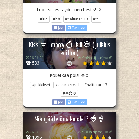
Luo itselles täydellinen bestis!! 🌷
#luo
#bff
#haltiatar_13
#🌷
Jaa
Twiittaa
Kiss 💋 , marry 💍, kill 💀 (julkkis
edition)
2026-06-21
☕🪶~(ℍaltijatar)~📖🍂
583
Kokeilkaa pois! 💋🌷
#julkkikset
#kissmarrykill
#haltiatar_13
#💋💍💀
Jaa
Twiittaa
Mikä jäätelömaku olet? 🍓🍦
2026-06-19
☕🪶~(ℍaltijatar)~📖🍂
1096