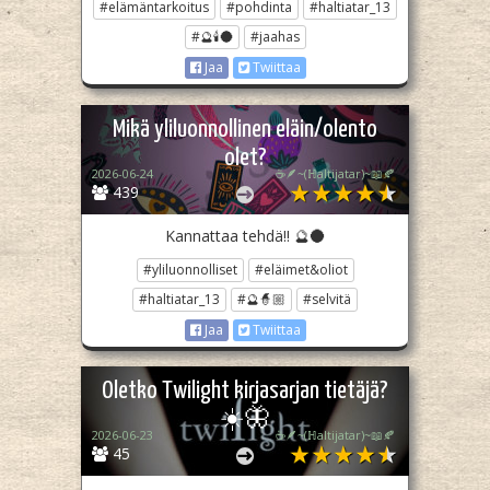
#elämäntarkoitus
#pohdinta
#haltiatar_13
#🔮🕯️🌑
#jaahas
Jaa
Twiittaa
Mikä yliluonnollinen eläin/olento
olet?
2026-06-24
☕🪶~(ℍaltijatar)~📖🍂
439
Kannattaa tehdä!! 🔮🌑
#yliluonnolliset
#eläimet&oliot
#haltiatar_13
#🔮🧙🏼
#selvitä
Jaa
Twiittaa
Oletko Twilight kirjasarjan tietäjä?
☀️🦋
2026-06-23
☕🪶~(ℍaltijatar)~📖🍂
45