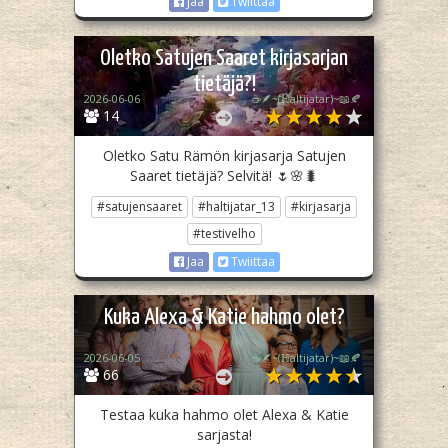
Jaa
Twiittaa
Oletko Satujen Saaret kirjasarjan
tietäjä?!
2026-06-06
☕🪶~(ℍaltijatar)~📖🍂
14
Oletko Satu Rämön kirjasarja Satujen
Saaret tietäjä? Selvitä! 🌷🌸🐛
#satujensaaret
#haltijatar_13
#kirjasarja
#testivelho
Jaa
Twiittaa
Kuka Alexa & Katie hahmo olet?
2026-06-05
☕🪶~(ℍaltijatar)~📖🍂
66
Testaa kuka hahmo olet Alexa & Katie
sarjasta!