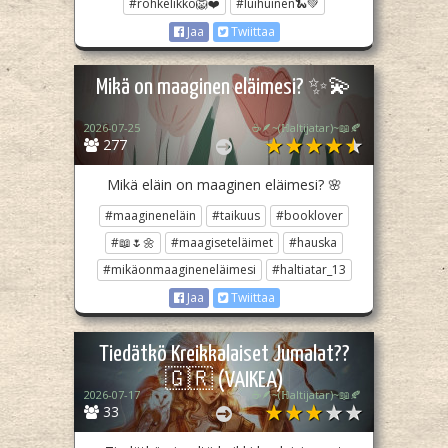
#rohkelikko🦁❤️
#luihuinen🐍💚
Jaa
Twiittaa
Mikä on maaginen eläimesi? ✨💫
2026-07-25
☕🪶~(ℍaltijatar)~📖🍂
277
Mikä eläin on maaginen eläimesi? 🌸
#maagineneläin
#taikuus
#booklover
#📖🌷🌼
#maagiseteläimet
#hauska
#mikäonmaagineneläimesi
#haltiatar_13
Jaa
Twiittaa
Tiedätkö Kreikkalaiset Jumalat??
🇬🇷 (VAIKEA)
2026-07-17
☕🪶~(ℍaltijatar)~📖🍂
33