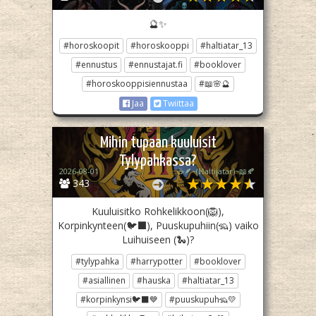
🔮✨
#horoskoopit
#horoskooppi
#haltiatar_13
#ennustus
#ennustajat.fi
#booklover
#horoskooppisiennustaa
#📖🌸🔮
Jaa
Twiittaa
Mihin tupaan kuuluisit
Tylypahkassa?
2026-08-01
☕🪶~(ℍaltijatar)~📖🍂
343
Kuuluisitko Rohkelikkoon(🦁),
Korpinkynteen(🐦‍⬛), Puuskupuhiin(🦡) vaiko
Luihuiseen (🐍)?
#tylypahka
#harrypotter
#booklover
#asiallinen
#hauska
#haltiatar_13
#korpinkynsi🐦‍⬛💙
#puuskupuh🦡💛