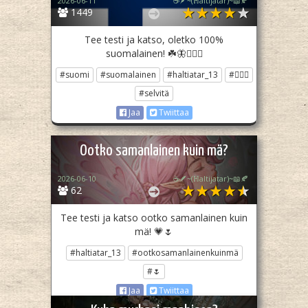
2026-06-11
☕🪶~(ℍaltijatar)~📖🍂
1449
Tee testi ja katso, oletko 100%
suomalainen! ☘️🦋🧖🏽‍♂️
#suomi
#suomalainen
#haltiatar_13
#🧖🏾‍♀️
#selvitä
Jaa
Twiittaa
Ootko samanlainen kuin mä?
2026-06-10
☕🪶~(ℍaltijatar)~📖🍂
62
Tee testi ja katso ootko samanlainen kuin
mä! 💗🌷
#haltiatar_13
#ootkosamanlainenkuinmä
#🌷
Jaa
Twiittaa