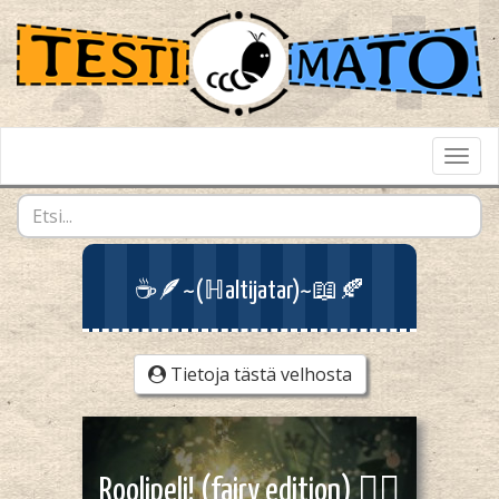
Toggl
Navig
☕🪶~(ℍaltijatar)~📖🍂
Tietoja tästä velhosta
Roolipeli! (fairy edition) 🧚‍♀️