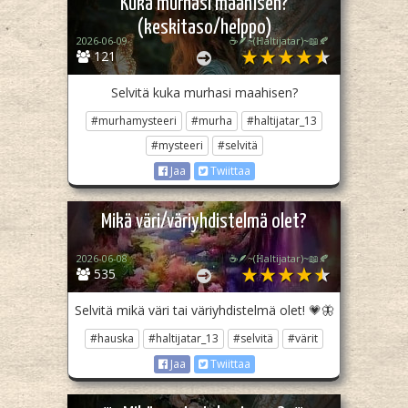
Kuka murhasi maahisen?
(keskitaso/helppo)
2026-06-09
☕🪶~(ℍaltijatar)~📖🍂
121
Selvitä kuka murhasi maahisen?
#murhamysteeri
#murha
#haltijatar_13
#mysteeri
#selvitä
Jaa
Twiittaa
Mikä väri/väriyhdistelmä olet?
2026-06-08
☕🪶~(ℍaltijatar)~📖🍂
535
Selvitä mikä väri tai väriyhdistelmä olet! 💗🦋
#hauska
#haltijatar_13
#selvitä
#värit
Jaa
Twiittaa