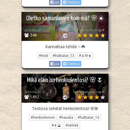
Jaa
Twiittaa
Oletko samanlainen kuin mä? 🌸☀️
2026-06-29
☕🪶~(ℍaltijatar)~📖🍂
348
Kannattaa tehdä ✨☘️
#testi
#haltiatar_13
#🌷🌸☀️
Jaa
Twiittaa
Mikä eläin on henkiolentosi? 🌸🌷
2026-06-27
☕🪶~(ℍaltijatar)~📖🍂
1492
Testissä selvität henkiolentosi! 🌸🌺
#henkiolennot
#hauska
#haltiatar_13
#🌷🔮
#selvitä