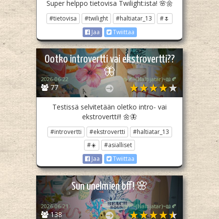
Super helppo tietovisa Twilight:ista! 🌸🌼
#tietovisa
#twilight
#haltiatar_13
#🌷
Jaa
Twiittaa
Ootko introvertti vai ekstrovertti??
🦋
2026-06-22
☕🪶~(ℍaltijatar)~📖🍂
77
Testissä selvitetään oletko intro- vai
ekstrovertti!! 🌼🦋
#introvertti
#ekstrovertti
#haltiatar_13
#☀️
#asialliset
Jaa
Twiittaa
Sun unelmien bff! 🌸
2026-06-21
☕🪶~(ℍaltijatar)~📖🍂
138