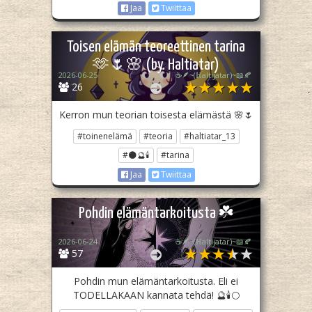
Jaa
Twiittaa
Toisen elämän teoreettinen tarina
🫶🌷🌸 (by. Haltiatar)
2026-06-25
☕🪶~(ℍaltijatar)~📖🍂
26
Kerron mun teorian toisesta elämästä 🌸🌷
#toinenelämä
#teoria
#haltiatar_13
#🌑🔮🕯️
#tarina
Jaa
Twiittaa
Pohdin elämäntarkoitusta ☘️
2026-06-24
☕🪶~(ℍaltijatar)~📖🍂
57
Pohdin mun elämäntarkoitusta. Eli ei
TODELLAKAAN kannata tehdä! 🔮🕯️🌕