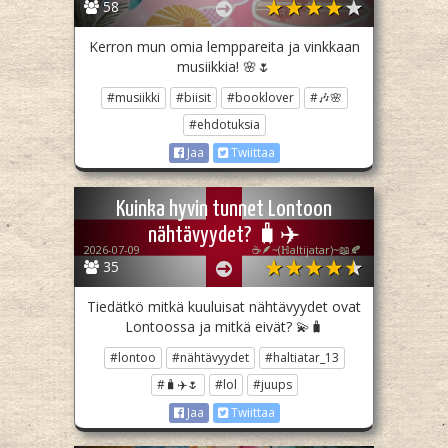
58
Kerron mun omia lemppareita ja vinkkaan
musiikkia! 🌸🌷
#musiikki
#biisit
#booklover
#🎶🌸
#ehdotuksia
Jaa
Twiittaa
Kuinka hyvin tunnet Lontoon
nähtävyydet? 🧳✈️
2026-07-09
☕🪶~(ℍaltijatar)~📖🍂
35
Tiedätkö mitkä kuuluisat nähtävyydet ovat
Lontoossa ja mitkä eivät? 💫🧳
#lontoo
#nähtävyydet
#haltiatar_13
#🧳✈️🌷
#lol
#juups
Jaa
Twiittaa