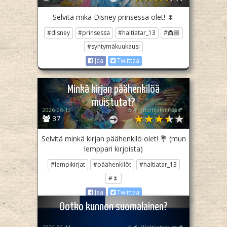
Selvitä mikä Disney prinsessa olet! 🌷
#disney
#prinsessa
#haltiatar_13
#👸🏼
#syntymäkuukausi
Jaa
Twiittaa
Minkä kirjan päähenkilöä
muistutat?
2026-06-13
☕🪶~(ℍaltijatar)~📖🍂
37
Selvitä minkä kirjan päähenkilö olet! 💐 (mun
lemppari kirjoista)
#lempikirjat
#päähenkilöt
#haltiatar_13
#🌷
Jaa
Twiittaa
Ootko kunnon suomalainen?